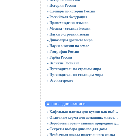
» История России
» Словарь по истории России
» Российская Федерация
» Происхождение языков
» Москва - столица России
» Науки о строении земли
» Динозавры древнего мира
» Науки о жизни на земле
» География России
» Гербы России
» Великие Россияне
» Путеводитель по странам мира
» Путеводитель по столицам мира
» Это интересно
ПОСЛЕДНИЕ ЗАПИСИ
» Кафельная плитка для кухни: как выбрать практичную отделку
» Отличные корма для домашних животных
» Воробьевы горы -- главная природная достопримечательность Москвы
» Секреты выбора диванов для дома
» Необычная школа иностранного языка