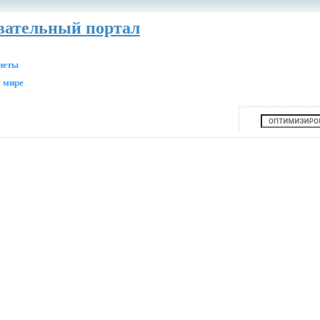
авательный портал
анеты
 мире