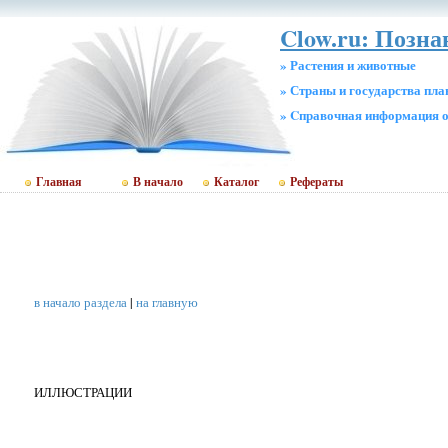
Clow.ru: Позн
» Растения и животные
» Страны и государства пл
» Cправочная информация о
Главная
В начало
Каталог
Рефераты
в начало раздела
|
на главную
ИЛЛЮСТРАЦИИ