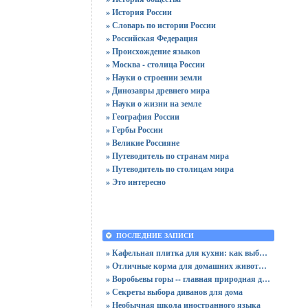
» История России
» Словарь по истории России
» Российская Федерация
» Происхождение языков
» Москва - столица России
» Науки о строении земли
» Динозавры древнего мира
» Науки о жизни на земле
» География России
» Гербы России
» Великие Россияне
» Путеводитель по странам мира
» Путеводитель по столицам мира
» Это интересно
ПОСЛЕДНИЕ ЗАПИСИ
» Кафельная плитка для кухни: как выбрать практичную отделку
» Отличные корма для домашних животных
» Воробьевы горы -- главная природная достопримечательность Москвы
» Секреты выбора диванов для дома
» Необычная школа иностранного языка