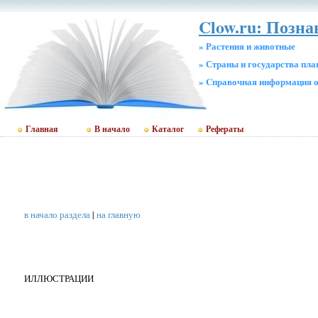
Clow.ru: Позн
» Растения и животные
» Страны и государства пл
» Cправочная информация о
Главная
В начало
Каталог
Рефераты
в начало раздела
|
на главную
ИЛЛЮСТРАЦИИ