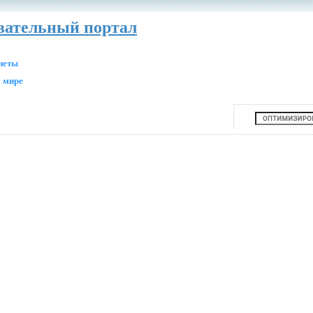
авательный портал
анеты
 мире