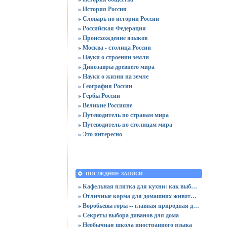
» История России
» Словарь по истории России
» Российская Федерация
» Происхождение языков
» Москва - столица России
» Науки о строении земли
» Динозавры древнего мира
» Науки о жизни на земле
» География России
» Гербы России
» Великие Россияне
» Путеводитель по странам мира
» Путеводитель по столицам мира
» Это интересно
ПОСЛЕДНИЕ ЗАПИСИ
» Кафельная плитка для кухни: как выбрать практичную отделку
» Отличные корма для домашних животных
» Воробьевы горы -- главная природная достопримечательность Москвы
» Секреты выбора диванов для дома
» Необычная школа иностранного языка