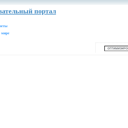
авательный портал
анеты
 мире