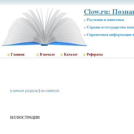
Clow.ru: Позн
» Растения и животные
» Страны и государства пл
» Cправочная информация о
Главная
В начало
Каталог
Рефераты
в начало раздела
|
на главную
ИЛЛЮСТРАЦИИ