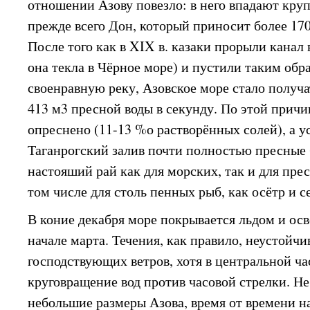
отношении Азову повезло: в него впадают кру
прежде всего Дон, который приносит более 170
После того как в XIX в. казаки прорыли канал 
она текла в Чёрное море) и пустили таким обр
своенравную реку, Азовское море стало получ
413 м3 пресной воды в секунду. По этой причи
опреснено (11-13 %о растворённых солей), а у
Таганрогский залив почти полностью пресные 
настояший рай как для морских, так и для пре
том числе для столь пенных рыб, как осётр и с
В коние декабря море покрывается льдом и осв
начале марта. Течения, как правило, неустойчи
господствующих ветров, хотя в центральной ча
круговращение вод против часовой стрелки. Н
небольшие размеры Азова, время от времени н