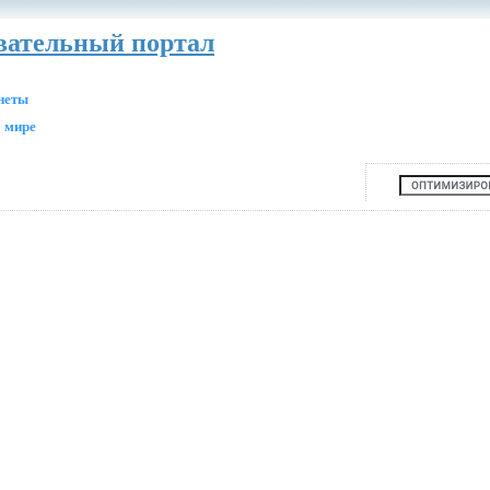
авательный портал
анеты
 мире