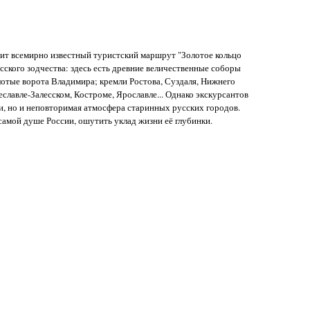
т всемирно известный туристский маршрут "Золотое кольцо
усского зодчества: здесь есть древние величественные соборы
олотые ворота Владимира; кремли Ростова, Суздаля, Нижнего
славле-Залесском, Костроме, Ярославле... Однако экскурсантов
и, но и неповторимая атмосфера старинных русских городов.
самой душе России, ошутить уклад жизни её глубинки.