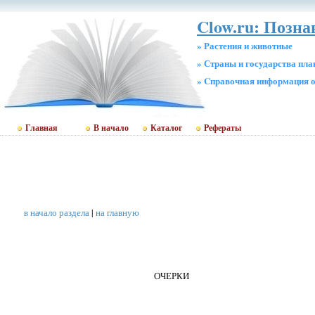
Clow.ru: Позн
» Растения и животные
» Страны и государства пл
» Cправочная информация о
Главная
В начало
Каталог
Рефераты
в начало раздела
|
на главную
ОЧЕРКИ