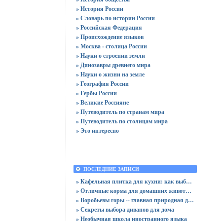
» История России
» Словарь по истории России
» Российская Федерация
» Происхождение языков
» Москва - столица России
» Науки о строении земли
» Динозавры древнего мира
» Науки о жизни на земле
» География России
» Гербы России
» Великие Россияне
» Путеводитель по странам мира
» Путеводитель по столицам мира
» Это интересно
ПОСЛЕДНИЕ ЗАПИСИ
» Кафельная плитка для кухни: как выбрать практичную отделку
» Отличные корма для домашних животных
» Воробьевы горы -- главная природная достопримечательность Москвы
» Секреты выбора диванов для дома
» Необычная школа иностранного языка