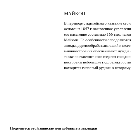
МАЙКОП
В переводе с адыгейского название сто
основан в 1857 г. как военное укреплени
его население составляло 166 тыс. чел
Майкопе. Её особенности определяются
заводы, деревообрабатывающий и целл
машиностроения обеспечивают нужды А
также поставляют свои изделия соседним
построены небольшие гидроэлектростан
находится гипсовый рудник, к которому
Поделитесь этой записью или добавьте в закладки