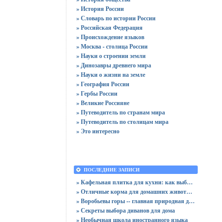
» История России
» Словарь по истории России
» Российская Федерация
» Происхождение языков
» Москва - столица России
» Науки о строении земли
» Динозавры древнего мира
» Науки о жизни на земле
» География России
» Гербы России
» Великие Россияне
» Путеводитель по странам мира
» Путеводитель по столицам мира
» Это интересно
ПОСЛЕДНИЕ ЗАПИСИ
» Кафельная плитка для кухни: как выбрать практичную отделку
» Отличные корма для домашних животных
» Воробьевы горы -- главная природная достопримечательность Москвы
» Секреты выбора диванов для дома
» Необычная школа иностранного языка