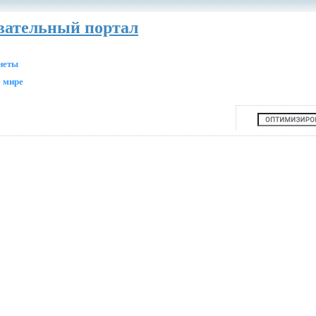
авательный портал
анеты
 мире