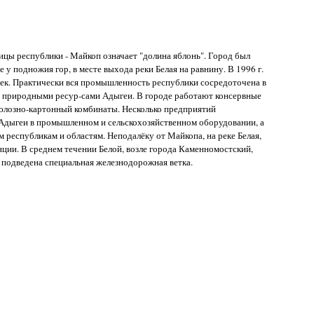
лицы республики - Майкоп означает "долина яблонь". Город был
е у подножия гор, в месте выхода реки Белая на равнину. В 1996 г.
овек. Практически вся промышленность республики сосредоточена в
 природными ресур-сами Адыгеи. В городе работают консервные
юлозно-картонный комбинаты. Несколько предприятий
дыгеи в промышленном и сельскохозяйственном оборудовании, а
 республикам и областям. Неподалёку от Майкопа, на реке Белая,
ции. В среднем течении Белой, возле города Каменномостский,
 подведена специальная железнодорожная ветка.