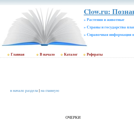
Clow.ru: Позн
» Растения и животные
» Страны и государства пл
» Cправочная информация о
Главная
В начало
Каталог
Рефераты
в начало раздела
|
на главную
ОЧЕРКИ