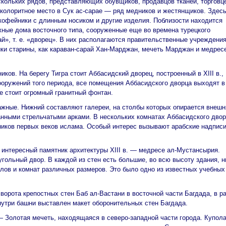
ескольких рядов, представляющих обувщиков, продавцов тканей, торговц
 колоритное место в Сук ас-сарае — ряд медников и жестянщиков. Здес
кофейники с длинным носиком и другие изделия. Поблизости находится
ные дома восточного типа, сооруженные еще во времена турецкого
», т. е. «дворец». В них располагаются правительственные учреждения
ки старины, как караван-сарай Хан-Марджан, мечеть Марджан и медресе
ков. На берегу Тигра стоит Аббасидский дворец, построенный в XIII в.,
ооружений того периода, все помещения Аббасидского дворца выходят в
е стоит огромный гранитный фонтан.
жные. Нижний составляют галереи, на столбы которых опирается внешн
анными стрельчатыми арками. В нескольких комнатах Аббасидского дво
ников первых веков ислама. Особый интерес вызывают арабские надписи
интересный памятник архитектуры XIII в. — медресе ал-Мустансырия.
гольный двор. В каждой из стен есть большие, во всю высоту здания, 
лов и комнат различных размеров. Это было одно из известных учебных
орота крепостных стен Баб ал-Вастани в восточной части Багдада, в р
утри башни выставлен макет оборонительных стен Багдада.
Золотая мечеть, находящаяся в северо-западной части города. Купола