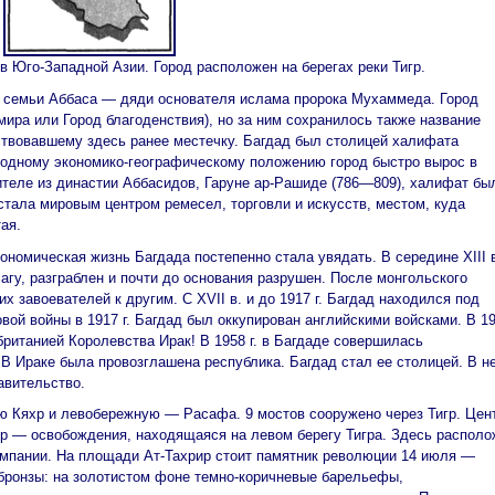
 Юго-Западной Азии. Город расположен на берегах реки Тигр.
з семьи Аббаса — дяди основателя ислама пророка Мухаммеда. Город
ира или Город благоденствия), но за ним сохранилось также название
ствовавшему здесь ранее местечку. Багдад был столицей халифата
годному экономико-географическому положению город быстро вырос в
ителе из династии Аббасидов, Гаруне ар-Рашиде (786—809), халифат бы
 стала мировым центром ремесел, торговли и искусств, местом, куда
ая.
ономическая жизнь Багдада постепенно стала увядать. В середине XIII 
агу, разграблен и почти до основания разрушен. После монгольского
х завоевателей к другим. С XVII в. и до 1917 г. Багдад находился под
ой войны в 1917 г. Багдад был оккупирован английскими войсками. В 192
ританией Королевства Ирак! В 1958 г. в Багдаде совершилась
В Ираке была провозглашена республика. Багдад стал ее столицей. В н
авительство.
ую Кяхр и левобережную — Расафа. 9 мостов сооружено через Тигр. Цен
р — освобождения, находящаяся на левом берегу Тигра. Здесь распол
омпании. На площади Ат-Тахрир стоит памятник революции 14 июля —
 бронзы: на золотистом фоне темно-коричневые барельефы,