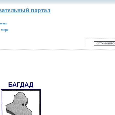
авательный портал
анеты
 мире
БАГДАД