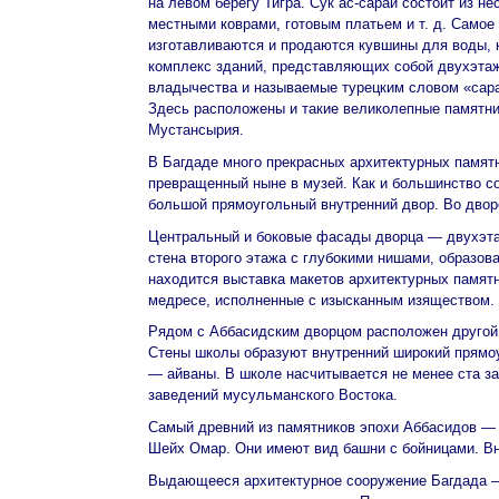
на левом берегу Тигра. Сук ас-сарай состоит из н
местными коврами, готовым платьем и т. д. Самое
изготавливаются и продаются кувшины для воды, 
комплекс зданий, представляющих собой двухэтаж
владычества и называемые турецким словом «сарай
Здесь расположены и такие великолепные памятни
Мустансырия.
В Багдаде много прекрасных архитектурных памятни
превращенный ныне в музей. Как и большинство с
большой прямоугольный внутренний двор. Во двор
Центральный и боковые фасады дворца — двухэта
стена второго этажа с глубокими нишами, образов
находится выставка макетов архитектурных памят
медресе, исполненные с изысканным изяществом.
Рядом с Аббасидским дворцом расположен другой 
Стены школы образуют внутренний широкий прямоу
— айваны. В школе насчитывается не менее ста за
заведений мусульманского Востока.
Самый древний из памятников эпохи Аббасидов — в
Шейх Омар. Они имеют вид башни с бойницами. Вн
Выдающееся архитектурное сооружение Багдада — 