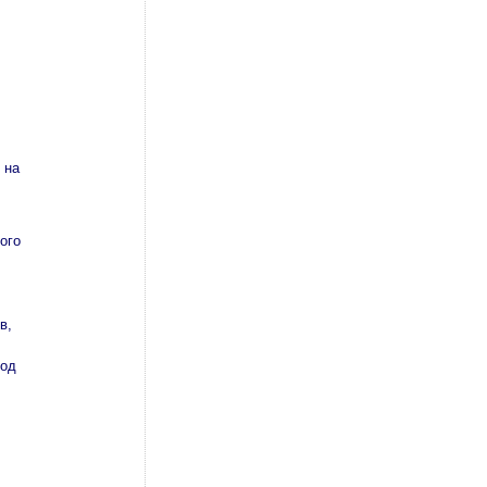
 на
ого
в,
иод