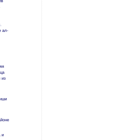
ев
ь
.
 ал-
яя
рца
 из
ниши
айоне
 и