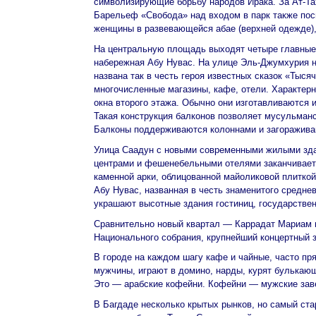
символизирующие борьбу народов Ирака. За Ат-Та
Барельеф «Свобода» над входом в парк также пос
женщины в развевающейся абае (верхней одежде),
На центральную площадь выходят четыре главные
набережная Абу Нувас. На улице Эль-Джумхурия н
названа так в честь героя известных сказок «Тыся
многочисленные магазины, кафе, отели. Характер
окна второго этажа. Обычно они изготавливаются 
Такая конструкция балконов позволяет мусульман
Балконы поддерживаются колоннами и загоражива
Улица Саадун с новыми современными жилыми зда
центрами и фешенебельными отелями заканчивает
каменной арки, облицованной майоликовой плиткой 
Абу Нувас, названная в честь знаменитого среднев
украшают высотные здания гостиниц, государстве
Сравнительно новый квартал — Каррадат Мариам н
Национального собрания, крупнейший концертный з
В городе на каждом шагу кафе и чайные, часто пр
мужчины, играют в домино, нарды, курят булькающи
Это — арабские кофейни. Кофейни — мужские заве
В Багдаде несколько крытых рынков, но самый ста