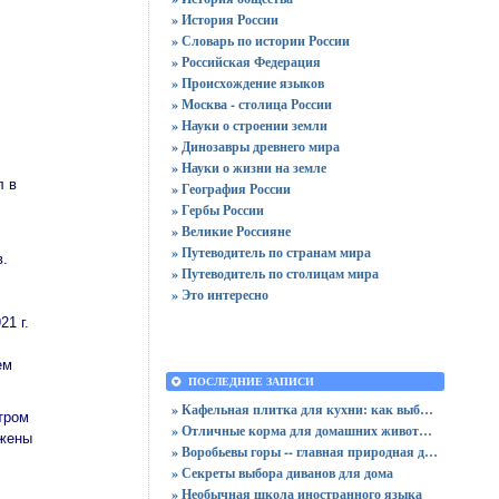
» История России
» Словарь по истории России
» Российская Федерация
» Происхождение языков
» Москва - столица России
» Науки о строении земли
» Динозавры древнего мира
» Науки о жизни на земле
л в
» География России
» Гербы России
» Великие Россияне
» Путеводитель по странам мира
в.
» Путеводитель по столицам мира
» Это интересно
1 г.
ем
ПОСЛЕДНИЕ ЗАПИСИ
» Кафельная плитка для кухни: как выбрать практичную отделку
тром
» Отличные корма для домашних животных
ожены
» Воробьевы горы -- главная природная достопримечательность Москвы
» Секреты выбора диванов для дома
» Необычная школа иностранного языка