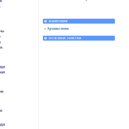
и.
а
НАВИГАЦИЯ
» Архивы меню
ены
е
ПОЛЕЗНЫЕ ЗАМЕТКИ
.
я.
иде
ная
ие
и.
ода