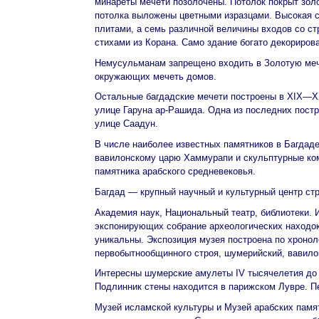
минареты мечети позолочены. Потолок покрыт золо
потолка выложены цветными изразцами. Высокая 
плитами, а семь различной величины входов со с
стихами из Корана. Само здание богато декориров
Немусульманам запрещено входить в Золотую меч
окружающих мечеть домов.
Остальные багдадские мечети построены в XIX—XX
улице Гаруна ар-Рашида. Одна из последних постр
улице Саадун.
В числе наиболее известных памятников в Багда
вавилонскому царю Хаммурапи и скульптурные ком
памятника арабского средневековья.
Багдад — крупный научный и культурный центр стр
Академия наук, Национальный театр, библиотеки. 
экспонирующих собрание археологических находок
уникальны. Экспозиция музея построена по хроно
первобытнообщинного строя, шумерийский, вавило
Интересны шумерские амулеты IV тысячелетия до н
Подлинник стены находится в парижском Лувре. П
Музей исламской культуры и Музей арабских памя