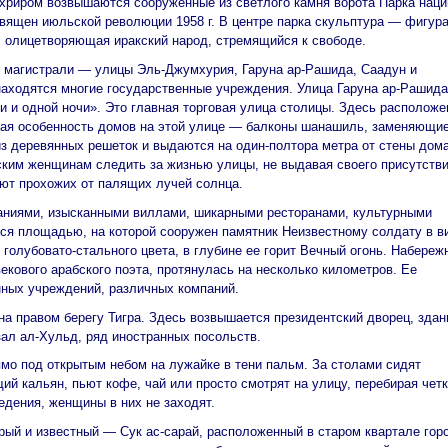
хриром возвышаются сооруженные из светлого камня ворота Парка наци
вящен июльской революции 1958 г. В центре парка скульптура — фигур
 олицетворяющая иракский народ, стремящийся к свободе.
 магистрали — улицы Эль-Джумхурия, Гаруна ар-Рашида, Саадун и
аходятся многие государственные учреждения. Улица Гаруна ар-Рашида
чи и одной ночи». Это главная торговая улица столицы. Здесь располож
ная особенность домов на этой улице — балконы шанашиль, заменяющи
из деревянных решеток и выдаются на один-полтора метра от стены дома
ским женщинам следить за жизнью улицы, не выдавая своего присутстви
ют прохожих от палящих лучей солнца.
ниями, изысканными виллами, шикарными ресторанами, культурными
ся площадью, на которой сооружен памятник Неизвестному солдату в в
голубовато-стального цвета, в глубине ее горит Вечный огонь. Набереж
екового арабского поэта, протянулась на несколько километров. Ее
нных учреждений, различных компаний.
а правом берегу Тигра. Здесь возвышается президентский дворец, здан
ал ал-Хульд, ряд иностранных посольств.
ямо под открытым небом на лужайке в тени пальм. За столами сидят
й кальян, пьют кофе, чай или просто смотрят на улицу, перебирая четк
дения, женщины в них не заходят.
рый и известный — Сук ас-сарай, расположенный в старом квартале гор