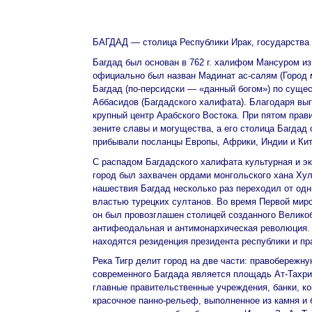
БАГДАД — столица Республики Ирак, государства в
Багдад был основан в 762 г. халифом Мансуром и
официально был назван Мадинат ас-салям (Город м
Багдад (по-персидски — «данный богом») по суще
Аббасидов (Багдадского халифата). Благодаря вы
крупный центр Арабского Востока. При пятом прав
зените славы и могущества, а его столица Багдад
прибывали посланцы Европы, Африки, Индии и Кит
С распадом Багдадского халифата культурная и эк
город был захвачен ордами монгольского хана Хул
нашествия Багдад несколько раз переходил от одни
властью турецких султанов. Во время Первой миров
он был провозглашен столицей созданного Великоб
антифеодальная и антимонархическая революция. 
находятся резиденция президента республики и пр
Река Тигр делит город на две части: правобережн
современного Багдада является площадь Ат-Тахри
главные правительственные учреждения, банки, к
красочное панно-рельеф, выполненное из камня и