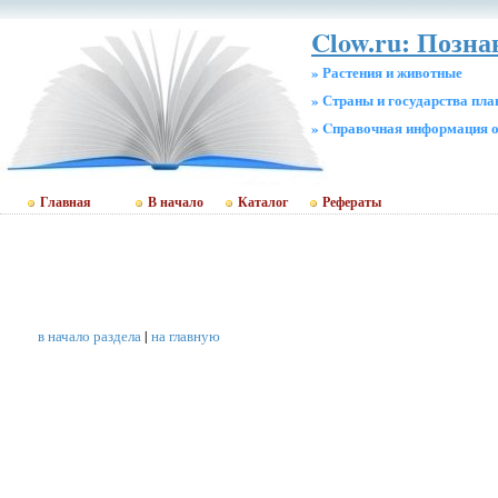
Clow.ru: Позн
» Растения и животные
» Страны и государства пл
» Cправочная информация о
Главная
В начало
Каталог
Рефераты
в начало раздела
|
на главную