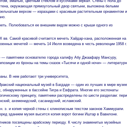
том, эмалью, цветным стеклом и кусочками зеркал. Стены с пола до
стена, окружающая прямоугольный двор святыни, выложена белыми
трельчатым верхом — изразцами с красивым растительным орнаментом и
ано.
еть. Полюбоваться ее внешним видом можно с крыши одного из
 вв. Самой красивой считается мечеть Хайдар-хана, расположенная на
оенных мечетей — мечеть 14 Июля возведена в честь революции 1958 г.
де — памятники основателю города халифу Абу Джаафару Мансуру,
позиции из бронзы на темы сказок «Тысячи и одной ночи» — литературн
аны. В нем работают три университета,
Иракский национальный музей в Багдаде — один из лучших в мире музее
, обнаруженных в бассейне Тигра и Евфрата. Многие его экспонаты
логическому принципу, памятники распределены по шести разделам: пер
нский, ахеменидский, сасанидский, исламский.
. э. и копия черной стены с клинописным текстом законов Хаммурапи.
еред зданием музея высится копия ворот богини Иштар в Вавилоне.
тников посвящены арабскому периоду. К числу знаменитых музейных