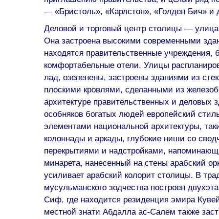
— «Бристоль», «Карлстон», «Голден Бич» и 
Деловой и торговый центр столицы — улица
Она застроена высокими современными зда
находятся правительственные учреждения, 
комфортабельные отели. Улицы распланиро
лад, озеленены, застроены зданиями из стек
плоскими кровлями, сделанными из железоб
архитектуре правительственных и деловых з
особняков богатых людей европейский стиль
элементами национальной архитектуры, так
колоннады и аркады, глубокие ниши со сво
перекрытиями и надстройками, напоминающ
минарета, нанесенный на стены арабский ор
усиливает арабский колорит столицы. В тр
мусульманского зодчества построен двухэт
Сиф, где находится резиденция эмира Кувей
местной знати Абдалла ас-Салем также зас