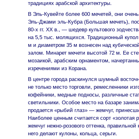
традициях арабской архитектуры.
В Эль-Кувейте более 600 мечетей, они очень
Эль-Джами эль-Кубра (Большая мечеть), пос
80-х гг. XX в., — шедевр культового зодчест
на 5,5 тыс. молящихся. Традиционный купол
м и диаметром 35 м вознесен над кубичес
залом. Минарет мечети высотой 72 м. Ее ст
мозаикой, арабским орнаментом, начертан
изречениями из Корана.
В центре города раскинулся шумный восточ
не только место торговли, ремесленники из
кофейники, медные подносы, различные ста
светильники. Особое место на базаре заним
продается «рыбий глаз» — жемчуг, принесши
Наиболее ценным считается сорт «золотая 
жемчуг нежно-розового оттенка, правильной
него делают кулоны, кольца, серьги.