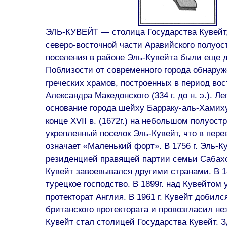
ЭЛЬ-КУВЕЙТ — столица Государства Кувейт,
северо-восточной части Аравийского полуо
поселения в районе Эль-Кувейта были еще д
Поблизости от современного города обнаруж
греческих храмов, построенных в период во
Александра Македонского (334 г. до н. э.). 
основание города шейху Барраку-аль-Хамиху.
конце XVII в. (1672г.) на небольшом полуост
укрепленный поселок Эль-Кувейт, что в пере
означает «Маленький форт». В 1756 г. Эль-К
резиденцией правящей партии семьи Сабахо
Кувейт завоевывался другими странами. В 18
турецкое господство. В 1899г. над Кувейтом
протекторат Англия. В 1961 г. Кувейт добил
британского протектората и провозгласил не
Кувейт стал столицей Государства Кувейт. 