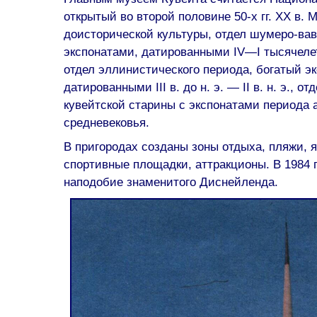
открытый во второй половине 50-х гг. XX в. 
доисторической культуры, отдел шумеро-вав
экспонатами, датированными IV—I тысячелет
отдел эллинистического периода, богатый э
датированными III в. до н. э. — II в. н. э., о
кувейтской старины с экспонатами периода 
средневековья.
В пригородах созданы зоны отдыха, пляжи, я
спортивные площадки, аттракционы. В 1984 г
наподобие знаменитого Диснейленда.