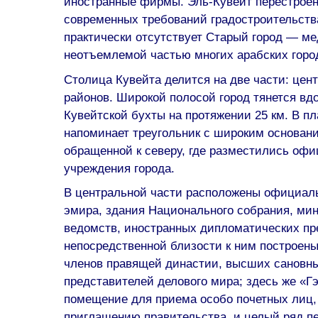
иностранные фирмы. Эль-Кувейт перестроен
современных требований градостроительств
практически отсутствует Старый город — м
неотъемлемой частью многих арабских горо
Столица Кувейта делится на две части: цен
районов. Широкой полосой город тянется вд
Кувейтской бухты на протяжении 25 км. В п
напоминает треугольник с широким основан
обращенной к северу, где разместились оф
учреждения города.
В центральной части расположены официал
эмира, здания Национального собрания, ми
ведомств, иностранных дипломатических пр
непосредственной близости к ним построен
членов правящей династии, высших сановн
представителей делового мира; здесь же «Г
помещение для приема особо почетных лиц
приглашению правительства, и целый ряд п