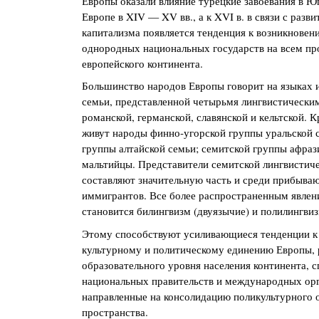
Европы оказали влияние турецкие завоевания в 
Европе в XIV — XV вв., а к XVI в. в связи с разв
капитализма появляется тенденция к возникновен
однородных национальных государств на всем пр
европейского континента.
Большинство народов Европы говорит на языках 
семьи, представленной четырьмя лингвистически
романской, германской, славянской и кельтской. К
живут народы финно-угорской группы уральской 
группы алтайской семьи; семитской группы афра
мальтийцы. Представители семитской лингвистич
составляют значительную часть и среди прибыва
иммигрантов. Все более распространенным явлен
становится билингвизм (двуязычие) и полилингвиз
Этому способствуют усиливающиеся тенденции к
культурному и политическому единению Европы, 
образовательного уровня населения континента, 
национальных правительств и международных орг
направленные на консолидацию поликультурного 
пространства.