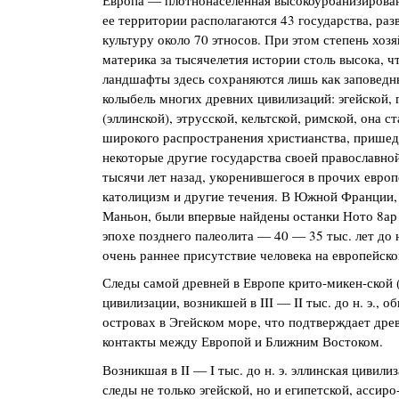
ее территории располагаются 43 государства, ра
культуру около 70 этносов. При этом степень хоз
материка за тысячелетия истории столь высока, ч
ландшафты здесь сохраняются лишь как заповедн
колыбель многих древних цивилизаций: эгейской, 
(эллинской), этрусской, кельтской, римской, она с
широкого распространения христианства, пришед
некоторые другие государства своей православно
тысячи лет назад, укоренившегося в прочих европ
католицизм и другие течения. В Южной Франции,
Маньон, были впервые найдены останки Ното 8ар
эпохе позднего палеолита — 40 — 35 тыс. лет до н
очень раннее присутствие человека на европейско
Следы самой древней в Европе крито-микен-ской (
цивилизации, возникшей в III — II тыс. до н. э., 
островах в Эгейском море, что подтверждает др
контакты между Европой и Ближним Востоком.
Возникшая в II — I тыс. до н. э. эллинская цивилиз
следы не только эгейской, но и египетской, ассир