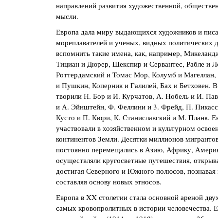
направлений развития художественной, обществе
мысли.
Европа дала миру выдающихся художников и писа
мореплавателей и ученых, видных политических д
вспомнить такие имена, как, например, Микеландж
Тициан и Дюрер, Шекспир и Сервантес, Рабле и Л
Роттердамский и Томас Мор, Колумб и Магеллан,
и Пушкин, Коперник и Галилей, Бах и Бетховен. В
творили Н. Бор и И. Курчатов, А. Нобель и И. Па
и А. Эйнштейн, Ф. Феллини и 3. Фрейд, П. Пикасс
Кусто и П. Кюри, К. Станиславский и М. Планк. 
участвовали в хозяйственном и культурном освое
континентов Земли. Десятки миллионов мигранто
постоянно перемещались в Азию, Африку, Амери
осуществляли кругосветные путешествия, открыва
достигая Северного и Южного полюсов, познавая 
составляя основу новых этносов.
Европа в XX столетии стала основной ареной дв
самых кровопролитных в истории человечества. Е