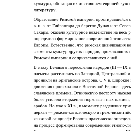
культуры, обогащая их достоянием европейскую н
литературу.
Образование Римской империи, простиравшейся с II
в. н. э. от Гибралтара до берегов Дуная и от Севе
Сахары, оказало культурное воздействие на весь 
определило формирование современной этническо
Европы. Естественно, что римская цивилизация во
элементы культур других народов, проживавших 
Римской империи и соприкасавшихся с ней.
В эпоху Великого переселения народов (III — IX 
племена расселились по Западной, Центральной и
проникли на Британские острова. С V в. широкие
движения происходили в Восточной Европе: здесь
славянские племена. Этническую пестроту населе
более усилили вторжения тюркоязыч-ных племен, 
арабов. Но уже к XI в., к моменту разделения хри
церкви — римско-католическую и греко-византийс
языковой ландшафт Европы практически определи
на процесс формирования современной этнопо-ли