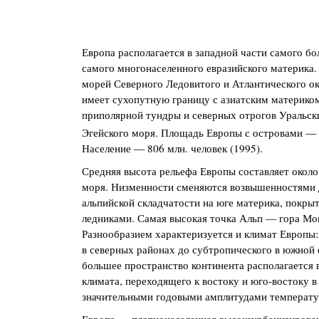
Европа располагается в западной части самого бо
самого многонаселенного евразийского материка
морей Северного Ледовитого и Атлантического ок
имеет сухопутную границу с азиатским материко
приполярной тундры и северных отрогов Уральски
Эгейского моря. Площадь Европы с островами — 
Население — 806 млн. человек (1995).
Средняя высота рельефа Европы составляет около
моря. Низменности сменяются возвышенностями 
альпийской складчатости на юге материка, пок
ледниками. Самая высокая точка Альп — гора Мон
Разнообразием характеризуется и климат Европы:
в северных районах до субтропического в южной 
большее пространство континента располагается 
климата, переходящего к востоку и юго-востоку в
значительными годовыми амплитудами температу
Европа — плотнонаселенная высокоурбанизирован