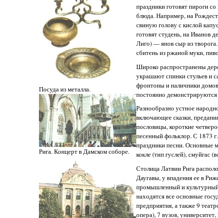
праздники готовят пироги со
блюда. Например, на Рождест
свиную голову с кислой капус
готовят студень, на Иванов д
Лиго) — янов сыр из творог
сбитень из ржаной муки, пиво
Широко распространены дере
украшают спинки стульев и са
фронтоны и наличники домов
Посуда из металла.
постоянно демонстрируются 
Разнообразно устное народн
включающее сказки, предания,
пословицы, короткие четверо
песенный фольклор. С 1873 г.
праздники песни. Основные
Рига. Концерт в Дамском соборе.
кокле (тип гуслей), смуйгас (
Столица Латвии Рига располо
Даугавы, у впадения ее в Ри
промышленный и культурный 
находятся все основные гос
предприятия, а также 9 театр
опера), 7 вузов, университет