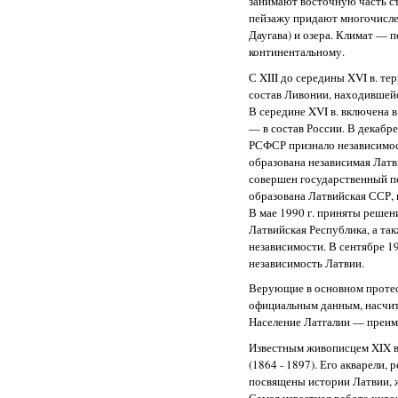
занимают восточную часть с
пейзажу придают многочисле
Даугава) и озера. Климат — 
континентальному.
С XIII до середины XVI в. те
состав Ливонии, находившей
В середине XVI в. включена в
— в состав России. В декабре
РСФСР признало независимост
образована независимая Латв
совершен государственный пе
образована Латвийская ССР, 
В мае 1990 г. приняты решен
Латвийская Республика, а так
независимости. В сентябре 1
независимость Латвии.
Верующие в основном протес
официальным данным, насчиты
Население Латгалии — преим
Известным живописцем XIX в
(1864 - 1897). Его акварели,
посвящены истории Латвии, 