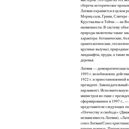
сберечь историческое прошл
Латвии охраняется в целом р
Мориц-сала, Грини, Слитере 
Крусткалны и Тейчи — на В
низменности. В систему объ
природы включены также зак
характера: ботанические, бо
орнитологические, геологиче
крупные валуны), природные
ландшафты, пруды, а также в
деревья.
Латвия — демократическая п
1993 г. возобновлено действи
1922 г. и приостановленной в
президент. Законодательный
парламент). Исполнительную 
министров во главе с президе
сформированное в 1997 г., —
представители следующих по
«Отечеству и свободе» (Дви
независимость Латвии), «Лат
союз Латвии/Союз христианс
партия зеленых, Партия нац