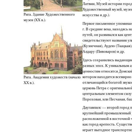
Латвии, Музей истории город
Художественный музей, музе
Рига. Здание Художественного
искусства и др.).
музея (XX в.).
Первое письменное упоминани
г. В средние века, находясь 
путей, он развивался как цен
свидетельствуют названия ул
(Кузнечная), Аудею (Ткацкая)
Алдару (Пивоваров) и др.
Здесь сохранились выдающие
разных эпох. К уникальным 
ценностям относятся Домский 
котором находится всемирно 
Рига. Академия художеств (начало
отличающийся богатой звуков
XX в.).
церковь Петра с оригинальн
центральным элементом силуэ
Пороховая, или Песчаная, баш
Даугавпилс — второй город п
крупнейший промышленный уз
расположенной в восточной ч
как город-крепость. Существ
играет выгодное транспортн