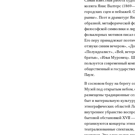
Самая известная работа худо
коллега Янис Валтерс (1869
городских сцен и пейзажей. 
рынке». Поэт и драматург Ян
образной, метафорической ф
философской символики и лир
фольклорных мотивов писал о
Его перу принадлежат поэти
отзвуки синим вечером», «Д
«Полуидеалист», «Вей, ветер
братья», «Илья Муромец». Ш
пользуется современный комп
общественный и государстве
Паулс.
В сосновом бору на берегу о
Музей под открытым небом, о
размещены традиционные се
быт и материальную культур
этнографических областей Л
внутреннее убранство воспро
бытовой обстановкой XVII — 
организуются концерты этно
театрализованные спектакли,
мастеров. Это одно из тех ме