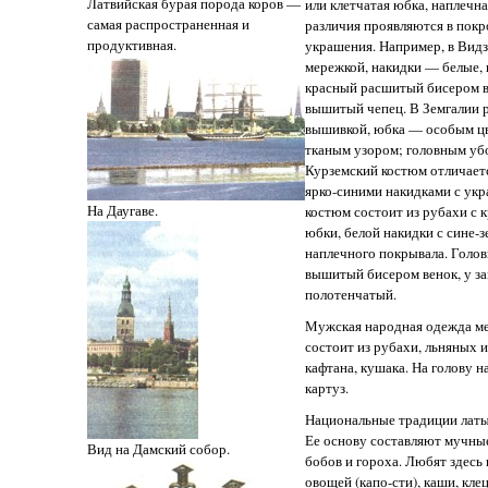
Латвийская бурая порода коров —
или клетчатая юбка, наплечн
самая распространенная и
различия проявляются в покр
продуктивная.
украшения. Например, в Вид
мережкой, накидки — белые,
красный расшитый бисером 
вышитый чепец. В Земгалии 
вышивкой, юбка — особым цв
тканым узором; головным уб
Курземский костюм отличает
ярко-синими накидками с ук
На Даугаве.
костюм состоит из рубахи с 
юбки, белой накидки с сине-
наплечного покрывала. Голо
вышитый бисером венок, у 
полотенчатый.
Мужская народная одежда ме
состоит из рубахи, льняных 
кафтана, кушака. На голову 
картуз.
Национальные традиции латы
Ее основу составляют мучные
Вид на Дамский собор.
бобов и гороха. Любят здесь 
овощей (капо-сти), каши, клец