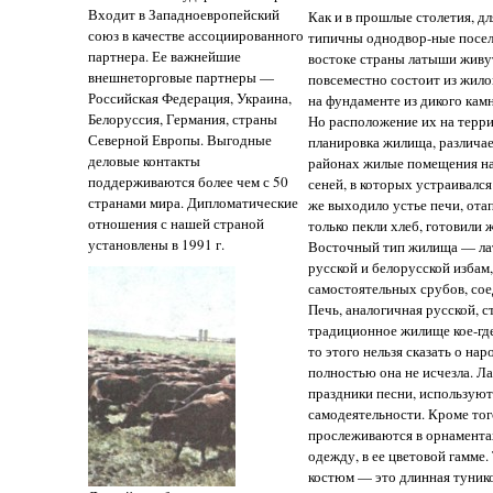
Входит в Западноевропейский
Как и в прошлые столетия, д
союз в качестве ассоциированного
типичны однодвор-ные посел
партнера. Ее важнейшие
востоке страны латыши живу
внешнеторговые партнеры —
повсеместно состоит из жило
Российская Федерация, Украина,
на фундаменте из дикого кам
Белоруссия, Германия, страны
Но расположение их на терри
Северной Европы. Выгодные
планировка жилища, различае
деловые контакты
районах жилые помещения на
поддерживаются более чем с 50
сеней, в которых устраивалс
странами мира. Дипломатические
же выходило устье печи, ота
отношения с нашей страной
только пекли хлеб, готовили 
установлены в 1991 г.
Восточный тип жилища — латг
русской и белорусской избам,
самостоятельных срубов, со
Печь, аналогичная русской, с
традиционное жилище кое-где
то этого нельзя сказать о на
полностью она не исчезла. Л
праздники песни, использую
самодеятельности. Кроме то
прослеживаются в орнамент
одежду, в ее цветовой гамме
костюм — это длинная тунико