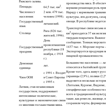
Рижского залива.
производства мяса. В обесп
Площадь:
2
64,5 тыс. км
.
кормами решающая роль прин
Численност
2 млн. 479 тыс.
Наряду с кормовыми травам
населения:
человек (1998).
культуры, лен-долгунец, саха
овощи. В республике ведетс
Государственный
латышский.
язык
Транспортные связи весьма и
Рига (826 тыс.
2
Столица
км
приходится 37 км железны
жителей, 1996).
твердым покрытием. Важное 
День
сообщение. Тоннаж морского
провозглашения
1437 тыс. т. Морские порты 
Государственный
республики (18
Экспортируется продукция м
праздник
ноября, с 1918
пищевой промышленности.
г.).
Большинство населения — ла
Денежная
лат.
относится к балтийской груп
единица
Кроме того, здесь живут русс
с 1991 г. Входит
украинцы (2,9%), поляки (2,2
Член ООН
в Совет Европы
выделяется несколько истори
с 1995 г.
(Латгалия, Курземе, Видземе, 
Латвия, став независимым
специфические особенности 
государством, поддерживает
всего в традиционной культу
интенсивные политические,
такие, как ремесло, жилище, 
культурные и экономические связи
сохранили черты, формирова
со многими государствами мира.