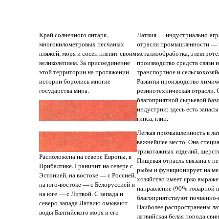
Край солнечного янтаря,
Латвия — индустриально-агр
многокилометровых песчаных
отрасли промышленности — 
пляжей, моря и сосен пленит своим
металлообработка, электроте
великолепием. За присоединение
производство средств связи 
этой территории на протяжении
транспортное и сельскохозя
истории боролись многие
Развиты производство химиче
государства мира.
резинотехническая отрасли. 
благоприятной сырьевой базо
индустрии; здесь есть запасы
гипса, глин.
Легкая промышленность в ла
важнейшее место. Она специа
трикотажных изделий, шерст
Расположена на севере Европы, в
Пищевая отрасль связана с пе
Прибалтике. Граничит на севере с
рыбы и функционирует на ме
Эстонией, на востоке — с Россией,
хозяйство имеет ярко выраж
на юго-востоке — с Белоруссией и
направление (90% товарной 
на юге — с Литвой. С запада и
благоприятствуют почвенно-
северо-запада Латвию омывают
Наиболее распространены лат
воды Балтийского моря и его
латвийская белая порода сви