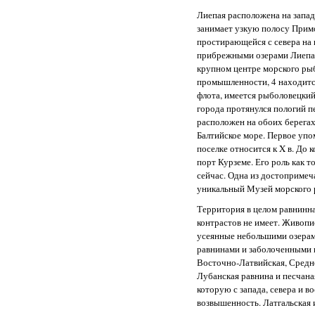
Лиепая расположена на западе
занимает узкую полосу Прим
простирающейся с севера на
прибрежными озерами Лиепаяс
крупном центре морского ры
промышленности, 4 находитс
флота, имеется рыболовецкий
города протянулся пологий п
расположен на обоих берегах
Балтийское море. Первое упо
поселке относится к X в. До к
порт Курземе. Его роль как т
сейчас. Одна из достоприме
уникальный Музей морского 
Территория в целом равнинн
контрастов не имеет. Живоп
усеянные небольшими озерам
равнинами и заболоченными 
Восточно-Латвийская, Средн
Лубанская равнина и песчана
которую с запада, севера и в
возвышенность. Латгальская