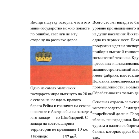
Иногда в шутку говорят, что в это
Всего сто лет назад это б
мини-государство можно попасть
уровню промышленного пр
по ошибке, свернув не в ту
на душу населения Лихте
сторону на развилке дорог.
одно из первых мест. По
продукция идет на экспор
приборы высокой точност
космической техники. Кр
прессовых и штампованны
машиностроительный заво
имеет фабрика, изготовля
Половина экономически ак
промышленности; в сельс
Одно из самых маленьких
Обрабатывается только де
государств мира вытянуто на 28 км
с севера на юг вдоль правого
Основная отрасль сельско
берега Рейна и граничит на севере
животноводство. Земледе
и востоке с Австрией, а на западе и
прирейнской долине. Горд
юго-западе — со Швейцарией. С
яблонь, виноградники. Бо
запада на восток ширина
туризм и налоги с оборот
территории не превышает 10 км.
банков, которых здесь бо
Площадь:
2
157 км
.
тыс.