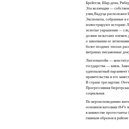
Брейгеля, Шар-дена, Рибе
Эта коллекция — собствен
улиц Вадуца расположен 
Экспонаты, собранные в е
иллюстрируют историю Л
золотые украшения — сле
долине кельтских племен,
о завоевании ее легионам
более поздних эпохах рас
витринах письменные док
Лихтенштейн — конституц
государства — князь. Зак
однопалатный парламент (
правительства и его замес
В стране три партии: Оте
Прогрессивная бюргерска
социальная.
По вероисповеданию жит
основном католики (84% в
в княжестве протестанты 
главным образом в районе