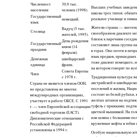
Численност
30,9 тыс.
Высших учебных заведени
населения:
человек (1998).
школы трех типов: обязат
Государственный
реальное училище и гимна
немецкий.
язык
Жители страны — лихтенш
Вадуц (5 тыс.
Столица
своеобразном диалекте не
жителей, 1995).
близок к наречиям соседн
День рождения
Государственный
составляет лишь группа н
князя (14
праздник
в горах. Оно почти в неп
февраля).
язык предков, пришедших в
Денежная
швейцарский
тоже диалект немецкого, 
единица
франк.
на котором говорят по все
Совета Европы
Член
с 1978 г.
Традиционная культура жи
австрийской и швейцарско
Страна не является членом ООН,
поселений и жилищ. Наци
но представлена во многих
состоит из белой рубахи, 
международных организациях,
желтых штанов на подтяжк
участвует в работе ОБСЕ. С 1991
туфель с пряжками; подт
г. — член Европейской ассоциации
цветной вышивкой. На го
свободной торговли (ЕАСТ).
или шляпа с большими по
Дипломатические отношения с
кружевные кофты и юбки 
Российской Федерацией
установлены в 1994 г.
Особую национальную ат