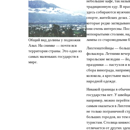
небольшие кафе, так назы
традиционную еду. В праз
здесь собираются мужчины
спорте, житейских делах.
которые редко заглядываю
они очень интересны. Пос
непокрытыми столами, на
лампы со старомодными б
Общий вид долины у подножия
Альп. На снимке — почти вся
Лихтенштейнцы — больши
территория страны. Это одно из
фольклора. Летними вече
самых маленьких государств в
тирольские мелодии — йо
мире.
праздники — пастухов и в
сбора винограда, например
колокола, а крестьяне вых
народной одежде.
Никакой границы в обычно
государства нет. У швейца
например, можно перейти 
самым оказаться в Лихтен
не только пограничной стр
больших городов, но тем н
туристам. Столица княжес
отличается от других зде