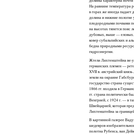
долины характерна почти 
На равнине температура р
в горах же иногда падает 
долина и нижние пологие 
плодородными почвами по
на высотах тянется пояс л
дубовых, выше — еловых.
ковер субальпийских и ал
бедна природными ресурс
гидроэнергии.
Жтели Лихтенштейна ве-у
германских племен — рето
XVII в. австрийский княз
земли на окраине Габсбур
государство страна сущес
1866 гг. входила в Герма
гг. страна политически бы
Венгрией, с 1924 г. — в 
Швейцарией, которая пре
Лихтенштейна за границей
В картинной галерее Вад
шедевров изобразительног
полотна Рубенса, ван Дейк