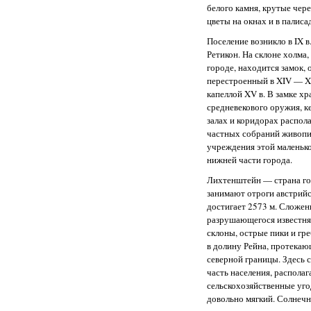
белого камня, крутые чер
цветы на окнах и в палиса
Поселение возникло в IX в
Ретикон. На склоне холма,
городе, находится замок, 
перестроенный в XIV — XV
капеллой XV в. В замке х
средневекового оружия, ке
залах и коридорах распол
частных собраний живопи
учреждения этой маленьк
нижней части города.
Лихтенштейн — страна гор
занимают отроги австрийс
достигает 2573 м. Сложен
разрушающегося известня
склоны, острые пики и гр
в долину Рейна, протекающ
северной границы. Здесь 
часть населения, распола
сельскохозяйственные уго
довольно мягкий. Солнечн