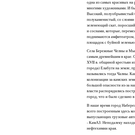
одна из самых красивых на 
многими художниками. И бы
Высокий, полуобрывистый б
полукаменистый, со слоями 
зеленеющий скат, поросший
и соснами, которые, переме
поднимаются амфитеатром,
площадок с буйной зеленью
Села Бережные Челны и Мы
самым древнейшим в крае. 
XVII в. общиной крестьян и
города) Елабуги на земле, 
назывались тогда Чалны. Ка
колонизации за-камских земе
большой опасности из-за на
власти распорядились пост
город, что и было сделано в 
В наше время город Набере
всего построенным здесь к
выпускающих грузовые авт
- КамАЗ. Неподалеку наход
нефтехимии края.