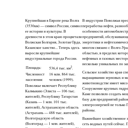
Крупнейшая в Европе река Волга
В индустрии Поволжья пре
(3530км) — символ России, символ
переработка нефти, разноо
ее истории и культуры. В
особенности автомобилестр
древности в этом краю процветали
предприятий, обслуживающи
Волжская Болгария, Золотая Орда,
энергетики и нефтехимиче
Казанское ханство... Теперь здесь
многом связано с Волго-Ур
выросли крупнейшие
областью, в пределах котор
индустриальные города России.
нефтяных и газовых местор
несколько уникальных по за
Площадь:
2
536,4 тыс. км
.
Сельское хозяйство края сп
Численност
16 млн. 864 тыс.
выращивании зерновых и ма
населения:
человек (1999).
животноводстве имеет мясо
Поволжье включает Республику
Сооружение крупных гидроэ
Калмыкию (Элиста — 106 тыс.
Каме позволило создать м
жителей), Республику Татарстан
базу для предприятий райо
(Казань — 1 млн. 101 тыс.
электроэнергией не только 
жителей), Астраханскую область
районы.
(Астрахань — 488 тыс. жителей),
Волгоградскую область
Важнейшее хозяйственное з
(Волгоград — 1 млн. жителей),
сеть водных путей сейчас.