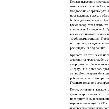
Первые известия о местах, 
относятся к последней четве
мордовские «бортные ухо-жь
поставленные в лесу, а вбли
бойкая дорога на Урал. О ра
время говорит тот факт, что
специальный «медвяный обро
время изобиловали всяким 
«бобровыми гонами». Посте
истощаться, и владельцы ле
расчищать их под пашню.
Крепость на этой земле по
для защиты края от набегов
с городом по обычаю того 
«черту», т. е. ров и вал, пр
запад. Долгое время больши
работало на местной приста
Главным товаром была прев
Пенза, основанная как крепос
административным центром 
предприятий выделялись пи
паровые мельницы. В XX в. 
и энергетического машинос