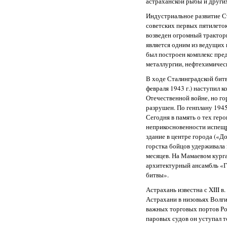
астраханской рыбы и других
Индустриальное развитие С
советских первых пятилеток 
возведен огромный тракторн
является одним из ведущих 
был построен комплекс пре
металлургии, нефтехимиче
В ходе Сталинградской битвы
февраля 1943 г.) наступил 
Отечественной войне, но г
разрушен. По генплану 1945
Сегодня в память о тех гер
неприкосновенности испещр
здание в центре города («Д
горстка бойцов удерживала
месяцев. На Мамаевом кург
архитектурный ансамбль «Г
битвы».
Астрахань известна с XIII 
Астрахани в низовьях Волги
важных торговых портов Рос
паровых судов он уступал т