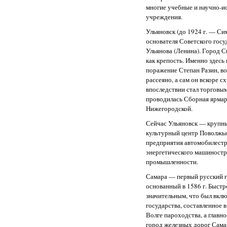
многие учебные и научно-и
учреждения.
Ульяновск (до 1924 г. — С
основателя Советского гос
Ульянова (Ленина). Город С
как крепость. Именно здесь 
поражение Степан Разин, в
рассеяно, а сам он вскоре с
впоследствии стал торговым
проводилась Сборная ярмар
Нижегородской.
Сейчас Ульяновск — круп
культурный центр Поволжья
предприятия автомобилестр
энергетического машиностр
промышленности.
Самара — первый русский г
основанный в 1586 г. Быстр
значительным, что был вкл
государства, составленное в
Волге пароходства, а главн
город железных дорог Сама