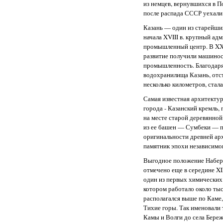
из немцев, вернувшихся в По
после распада СССР уехали
Казань — один из старейши
начала XVIII в. крупный ад
промышленный центр. В XX 
развитие получили машинос
промышленность. Благодар
водохранилища Казань, отс
несколько километров, ста
Самая известная архитекту
города - Казанский кремль, 
на месте старой деревянной
из ее башен — Сумбеки — п
оригинальности древней ар
памятник эпохи независимог
Выгодное положение Набер
отмечено еще в середине XIX
один из первых химических 
котором работало около тыс
располагался выше по Каме,
Тихие горы. Так именовали 
Камы и Волги до села Бере