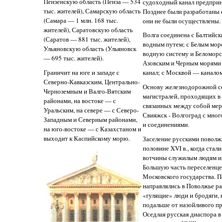
Пензенскую область (Пенза — 534
судоходный канал предприня
тыс. жителей), Самарскую область
Позднее были разработаны е
(Самара — 1 млн. 168 тыс.
они не были осуществлены.
жителей), Саратовскую область
Волга соединена с Балтийс
(Саратов — 881 тыс. жителей),
водным путем; с Белым мор
Ульяновскую область (Ульяновск
водную систему и Беломорск
— 695 тыс. жителей).
Азовским и Черным морями 
Граничит на юге и западе с
канал; с Москвой — канало
Северно-Кавказским, Центрально-
Основу железнодорожной се
Черноземным и Валго-Вятским
магистралей, проходящих в
районами, на востоке — с
связанных между собой ме
Уральским, на севере — с Северо-
Свияжск - Волгоград с мно
Западным и Северным районами,
и соединениями.
на юго-востоке — с Казахстаном и
выходит к Каспийскому морю.
Заселение русскими поволжь
половине XVI в., когда стал
вотчины служилым людям из
Большую часть переселенце
Московского государства. П
направлялись в Поволжье р
«гулящие» люди и бродяги, 
подальше от назойливого пр
Оседлая русская диаспора в