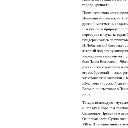
города-крепости.
Почти всю свою жизнь пров
Иванович Лобачевский (179
русский математик, создате
Его учение о природе прос
переворот в науке, которая б
придерживалась постулатов Е
И. Лобачевский был ректоро
который под его руководств
учреждение европейского у
был Павел Николаевич Ябло
русский электротехник и из
его изобретений — электрич
электрической лампочки (1
Яблочкова («русский свет»
Всемирной выставке в Пари
мире.
Татары исповедуют мусульма
е. наряду с Кораном призн
Священное Предание о дея
Основная часть Сунны возни
VIII в. В течение многих ве