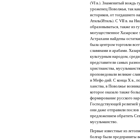
(VI в.). Знаменитый вождь г
уроженец Поволжья, так как
историков, от тогдашнего н
Атиль(Итиль). С VII в. на Н
образовываться, также из г
могущественное Хазарское 
Астрахани найдены остатки
была центром торговли всег
славянами и арабами. Хазар
культурным народом, среди
представители самых разноо
христианства, мусульманств
проповедовали великие сла
и Мефо-дий. С конца X в., п
ханства, в Поволжье возника
которое оказало также боль
формирование русского нар
Господствующей религией у 
они даже отправили послов
предложением обратить Се
мусульманство.
Первые известные из летоп
болгар были предприняты в