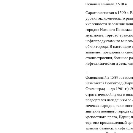
Основан в начале XVIII в.
Саратов основан в 1590 г. В
уровня экономического разв
численности населения зани
городов Нижнего Поволжья.
мукомолье, торгово-трансп
нефтепродуктами во многом
облик города. В настоящее 
занимают предприятия само
станкостроения, большое р
нефтехимическая и стеколь
.
Основанный в 1589 г. в ни
называется Волгоград (Цари
Сталинград — до 1961 г.). 
стратегический пункт и впло
подвергался нападениям со
кочевых народов, так и вос
значение военного города 
крепостного права, Царицы
торгово-промышленный цент
транзит бакинской нефти, л