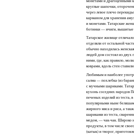
монетами и драгоценными к
круглые шапочки, оторочен
через левое плечо перекидыв
карманом для хранения аму
и монетами. Татарские жен
ботинки — ичиги, вышитые 
Татарское жилище отличалос
отделяли от остальной част
обычно находилась женская
людей дом состоял из двух 
ними, где, как правило, мол
коврами, вдоль стен ставил
Любимым и наиболее употр
салма — похлебка (из баран
с мучными шариками. Татар
кухонь соседних народов П
печеных изделий из теста, в
популярными ныне беляшами
жирного мяса и риса, а та
шариками из теста, сваренн
медом, — чак-чак. Широко 
продукты, в том числе свое
(катык) и творог, приготов