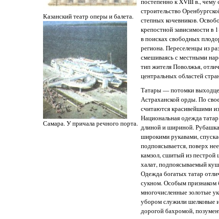
постепенно к XVIII в., чему
строительство Оренбургско
Казанский театр оперы и балета.
степных кочевников. Освоб
крепостной зависимости в 1
в поисках свободных плодо
региона. Переселенцы из ра
смешиваясь с местными нар
тип жителя Поволжья, отли
центральных областей стра
Татары — потомки выходцев
Астраханской орды. По сво
считаются красивейшими из
Национальная одежда татар
Самара. У причала речного порта.
длиной и шириной. Рубашка 
широкими рукавами, спускае
подпоясывается, поверх нее
камзол, сшитый из пестрой 
халат, подпоясываемый куша
Одежда богатых татар отлич
сукном. Особым признаком 
многочисленные золотые у
убором служили шелковые и
дорогой бахромой, позумен