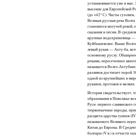
устанавливается уже в мае.
высокие для Европейской Р
(до +42° С). Часты суховеи
Великая русская река Волга
становится могучей рекой,
сказания и песни. В средне
крупные водохранилища — В
Куйбышевское. Выше Волгог
левый рукав — Ахту-ба, кот
основному руслу. Обширно
реками, пересеченное мног
называется Волго-Ахтубинс
разливов достигает порой 30
одной из крупнейших в мир
рукавов, протоков и мелких 
История свидетельствует, ч
образования в Поволжье воз
Руси -первого славянского 
тюркоязычные народы, при
расцвета царства гуннов (IV 
называемого Великого пере
Китая до Европы. В Средне
болгары (V в.) и отчасти х