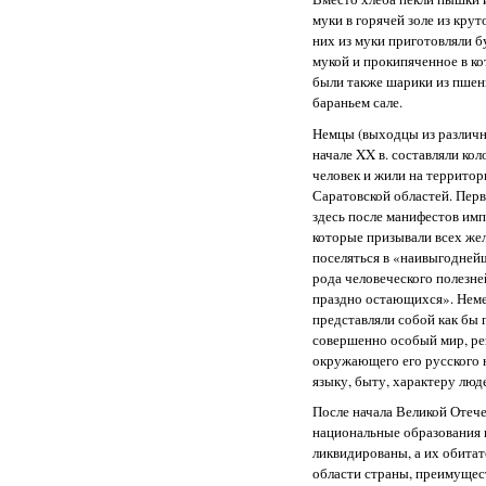
муки в горячей золе из кру
них из муки приготовляли б
мукой и прокипяченное в к
были также шарики из пшен
бараньем сале.
Немцы (выходцы из различн
начале XX в. составляли ко
человек и жили на террито
Саратовской областей. Пер
здесь после манифестов имп
которые призывали всех же
поселяться в «наивыгодней
рода человеческого полезне
праздно остающихся». Нем
представляли собой как бы 
совершенно особый мир, ре
окружающего его русского н
языку, быту, характеру люд
После начала Великой Отеч
национальные образования
ликвидированы, а их обитат
области страны, преимущес