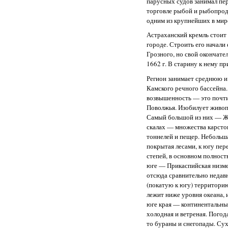
парусных судов занимал пер
торговле рыбой и рыбопро
одним из крупнейших в мир
Астраханский кремль стоит 
городе. Строить его начали
Грозного, но свой окончате
1662 г. В старину к нему п
Регион занимает среднюю 
Камского речного бассейна
возвышенность — это почти
Поволжья. Изобилует живо
Самый большой из них — Жи
скалах — множества карст
тоннелей и пещер. Небольша
покрытая лесами, к югу пере
степей, в основном полнос
юге — Прикаспийская низм
отсюда сравнительно недав
(покатую к югу) территорию
лежит ниже уровня океана, 
юге края — континентальный
холодная и ветреная. Погод
то бураны и снегопады. Сух