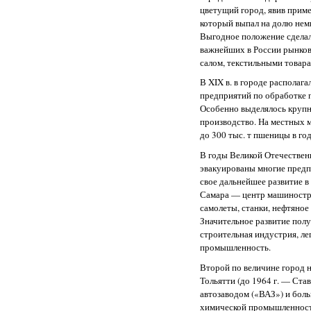
цветущий город, явив приме
который выпал на долю нем
Выгодное положение сдела
важнейших в России рынков 
салом, текстильными товара
В XIX в. в городе располаг
предприятий по обработке 
Особенно выделялось круп
производство. На местных 
до 300 тыс. т пшеницы в год
В годы Великой Отечествен
эвакуированы многие предп
свое дальнейшее развитие в
Самара — центр машиностр
самолеты, станки, нефтяное 
Значительное развитие пол
строительная индустрия, ле
промышленность.
Второй по величине город 
Тольятти (до 1964 г. — Ста
автозаводом («ВАЗ») и бол
химической промышленност