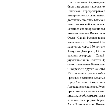
Святославом и Владимиром 
была разрушена нашествием
Чингиз-хан перед смертью
империю между сыновьями.
достались его сыну Батыю
монгольских войск привел к
Батый со своей ордой посел
нижнем течении Волги он в
Орды - Сарай. Русские княж
зависимости от Золотой О
наступило через 150 лет от
Тимур — (Тамерлан, 1336 
разорил ее города — Сарай 
уцелевшие ханы Золотой О
самостоятельные Казанское
Сибирское и другие ханства
150-тысячное русское войск
Грозным обложило Казань, 
город был взят. Вскоре пос
Астраханское ханство. Русс
приволжским краем -лесам
нивами, необозримыми луг
ловлями. Был прорван барь
Азии. Вскоре вниз по Волге