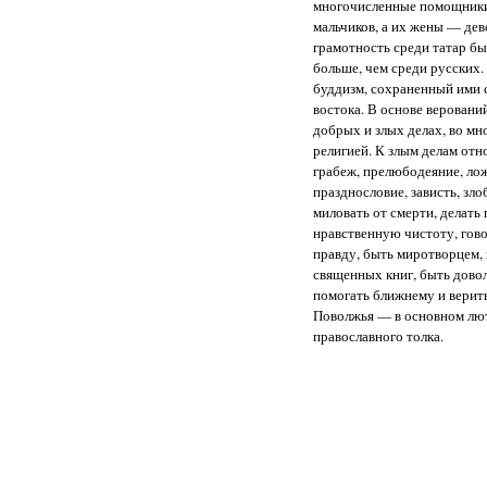
многочисленные помощники
мальчиков, а их жены — дев
грамотность среди татар бы
больше, чем среди русских
буддизм, сохраненный ими 
востока. В основе веровани
добрых и злых делах, во мн
религией. К злым делам отн
грабеж, прелюбодеяние, лож
празднословие, зависть, зло
миловать от смерти, делать
нравственную чистоту, гово
правду, быть миротворцем,
священных книг, быть дово
помогать ближнему и верит
Поволжья — в основном лют
православного толка.