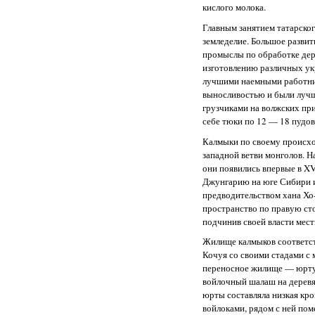
кислого молока.
Главным занятием татарско
земледелие. Большое разви
промыслы по обработке дере
изготовлению различных ук
лучшими наемными работни
выносливостью и были луч
грузчиками на волжских при
себе тюки по 12 — 18 пудов
Калмыки по своему происх
западной ветви монголов. 
они появились впервые в XV
Джунгарию на юге Сибири 
предводительством хана Х
пространство по правую ст
подчинив своей власти мест
Жилище калмыков соответст
Кочуя со своими стадами с 
переносное жилище — юрт
войлочный шалаш на деревя
юрты составляла низкая кро
войлоками, рядом с ней пом