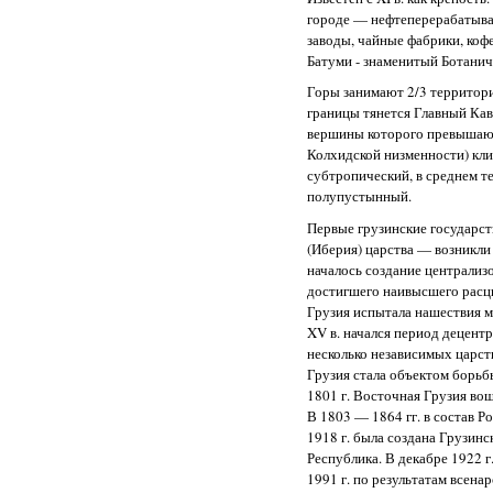
городе — нефтеперерабатыв
заводы, чайные фабрики, коф
Батуми - знаменитый Ботанич
Горы занимают 2/3 территори
границы тянется Главный Кав
вершины которого превышают 
Колхидской низменности) кл
субтропический, в среднем 
полупустынный.
Первые грузинские государст
(Иберия) царства — возникли в 
началось создание централиз
достигшего наивысшего расцвета
Грузия испытала нашествия м
XV в. начался период децент
несколько независимых царств 
Грузия стала объектом борьб
1801 г. Восточная Грузия вош
В 1803 — 1864 гг. в состав Р
1918 г. была создана Грузин
Республика. В декабре 1922 г
1991 г. по результатам всен