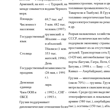
машиностроение, черная и цв
Арменией, на юге — с Турцией, на
топливная промышленность (
западе омывается водами Черного
Ткварчели и Ткибули). В Гру
моря.
топливно-энергетическая баз
Площадь:
2
69,7 тыс. км
.
гидроэлектростанции на река
Численност
5 млн. 482 тыс.
и др.
населения:
человек (1997).
Разрыв налаженных хозяйстве
грузинский: в
Государственный
СССР, политическая нестабил
Абхазии — еще
язык
подорвали экономику страны
и абхазский.
простаивают из-за отсутстви
Тбилиси (1 млн.
деталей. Транспортная сеть 
Столица
353 тыс.
(1420 км), автомобильные тра
жителей, 1996).
порты (Батуми, Гагра, Поти,
День
Батуми, с 1998 г. — Баку — 
Государственный
независимости
Кавказ — Азербайджан), авиа
праздник
(26 мая, с 1991
г.).
Грузия — многонациональная 
Денежная
(около 70%) — грузины. Груз
лари.
единица
мегрельским и сванским вход
семью. Среди грузин выделяе
Член ООН и
с 1992 г., СНГ -
этнографических и локальных
ОБСЕ
с 1993 г.
армяне (380 тыс.), азербайджа
Грузия поддерживает
тыс.), осетины (150 тыс.), абха
дипломатические отношения более