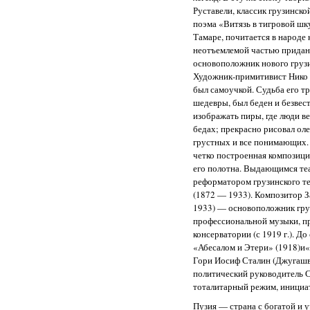
Руставели, классик грузинско
поэма «Витязь в тигровой шк
Тамаре, почитается в народе 
неотъемлемой частью придан
основоположник нового грузи
Художник-примитивист Нико
был самоучкой. Судьба его т
шедевры, был беден и безвес
изображать пиры, где люди ве
бедах; прекрасно рисовал оле
грустных и все понимающих. 
четко построенная композици
его полотна. Выдающимся те
реформатором грузинского т
(1872 — 1933). Композитор 
1933) — основоположник гру
профессиональной музыки, п
консерватории (с 1919 г.). До
«Абесалом и Этери» (1918)и
Гори Иосиф Сталин (Джугашв
политический руководитель С
тоталитарный режим, инициат
Пузия — страна с богатой и 