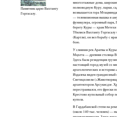
многоэтажные дома, широкие
полноводную Куру, парки, са
Памятник царю Вахтангу
возвышается гора Мтацминда 
Горгасалу.
— телевизионная вышка и аж
фуникулера, огромный парк, 
берегу Куры — храм Метехи (
Тбилиси Вахтангу Горгасалу (
(Картли), он вел борьбу с ир
бою.
У слияния рек Арагвы и Кур
Мцхета — древняя столица В
Здесь была резиденция грузин
настоящий город-музей со 
археологических и историко-
Издалека виден грандиозный
Светицховели («Животворящий
архитектором Арсукисдзе. Х
перестраивался, его фрески по
Крестово-купольный собор по
купола.
В Гардабанской степи на реке
(около 140 тыс. человек) — 
промышленности. Здесь наход