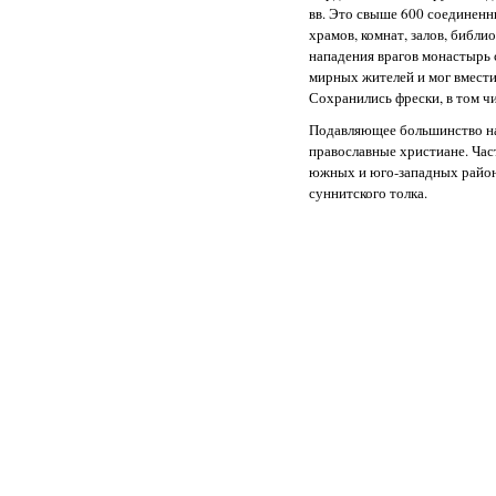
вв. Это свыше 600 соединен
храмов, комнат, залов, библио
нападения врагов монастырь
мирных жителей и мог вместит
Сохранились фрески, в том ч
Подавляющее большинство н
православные христиане. Част
южных и юго-западных райо
суннитского толка.