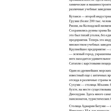
химические и машиностроите
различные учебные заведения
Кутаиси — второй индустриа
Грузии (более 200 тыс. челов
Риони, на Колхидской низменно
Сохранились руины храма Багр
это был тихий уголок, без е
предприятия. Теперь это инд
множеством учебных заведени
Крупнейшее предприятие — а
— зеленый город, украшенный
него находится удивительно
Сатапли с карстовыми пещер
Один из древнейших морских
известный еще с античных вр
отсюда в различные страны м
Сухуми — столица Абхазии. 
бухте, на месте существовав
Диоскурии. Здесь много сана
пансионатов, туристических б
Столица Аджарии Батуми — о
Известен с XI в. как крепост