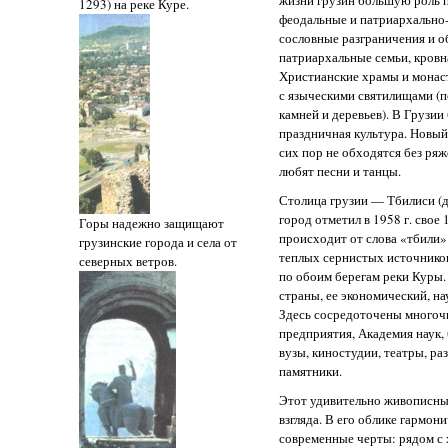
жизни грузин большую роль 
1293) на реке Куре.
феодальные и патриархально
сословные разграничения и 
патриархальные семьи, кровна
Христианские храмы и монас
с языческими святилищами (
камней и деревьев). В Грузии
праздничная культура. Новый
сих пор не обходятся без ря
любят песни и танцы.
Столица грузии — Тбилиси (до
город отметил в 1958 г. свое 
Горы надежно защищают
происходит от слова «тбили»
грузинские города и села от
теплых сернистых источников
северных ветров.
по обоим берегам реки Куры
страны, ее экономический, н
Здесь сосредоточены много
предприятия, Академия наук,
вузы, киностудии, театры, р
памятники.
Этот удивительно живописный
взгляда. В его облике гармон
современные черты: рядом с 