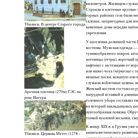
километров. Жилищем служил
Строили и плетеные круглые
горных районах села были не
склонах, непригодных для з
Тбилиси. В центре Старого города.
каменные дома нередко напо
укрепления.
У населения долинной части 
костюма. Мужская одежда — 
туникообразного покроя, шт
ноговицы (гетры), короткий 
кафтана) с застежками от воро
или ниже) чоха (черкеска) с г
вязаные носки, кожаную или 
служили войлочные шляпы, м
Женский костюм состоял из р
Арочная плотина (270м) ГЭС на
нагрудной вставкой и длинн
реке Ингури.
головного убора составлял т
на который накладывалась ше
лентообразная повязка. Обруч
тонкой вуалевой косынки, све
К концу XIX в. в Грузии уже
капиталистического развития,
Тбилиси. Церковь Метет (1278 -