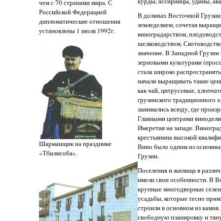
курды, ассирийцы, удины, ав
чем с 70 странами мира. С
Российской Федерацией
В долинах Восточной Грузии
дипломатические отношения
земледелием, сочетая выращи
установлены 1 июля 1992г.
виноградарством, плодоводст
шелководством. Скотоводств
значение. В Западной Грузии
зерновыми культурами (просо,
стала широко распространятьс
начали выращивать такие цен
как чай, цитрусовые, хлопчат
грузинского традиционного х
занимались всюду, где произр
Главными центрами виноделия
Имеретия на западе. Виногра
крестьянина высокой квалифи
Шарманщик на празднике
Вино было одним из основны
«Тбилисоба».
Грузии.
Поселения и жилища в различ
имели свои особенности. В В
крупные многодворные селени
усадьбы, которые тесно прим
строили в основном из камня.
свободную планировку и тяну