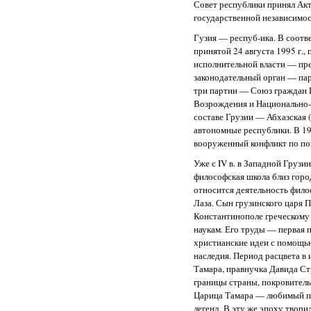
Совет республики принял Акт
государственной независимос
Гузия — респуб-ика. В соотв
принятой 24 августа 1995 г., 
исполнительной власти — пр
законодательный орган — пар
три партии — Союз граждан 
Возрождения и Национально-
составе Грузии — Абхазская (с
автономные республики. В 199
вооруженный конфликт по пов
Уже с IV в. в Западной Грузи
философская школа близ город
относится деятельность фило
Лаза. Сын грузинского царя П
Константинополе греческому
наукам. Его труды — первая 
христианские идеи с помощь
наследия. Период расцвета в 
Тамара, правнучка Давида Стр
границы страны, покровитель
Царица Тамара — любимый п
легенд. В эту же эпоху твор