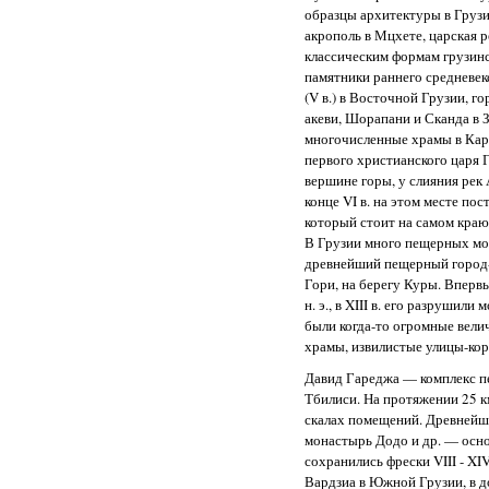
образцы архитектуры в Грузии 
акрополь в Мцхете, царская р
классическим формам грузин
памятники раннего средневе
(V в.) в Восточной Грузии, г
акеви, Шорапани и Сканда в 
многочисленные храмы в Картл
первого христианского царя 
вершине горы, у слияния рек 
конце VI в. на этом месте по
который стоит на самом краю 
В Грузии много пещерных м
древнейший пещерный город-
Гори, на берегу Куры. Впервы
н. э., в XIII в. его разрушили
были когда-то огромные вели
храмы, извилистые улицы-ко
Давид Гареджа — комплекс п
Тбилиси. На протяжении 25 
скалах помещений. Древнейш
монастырь Додо и др. — осно
сохранились фрески VIII - X
Вардзиа в Южной Грузии, в до