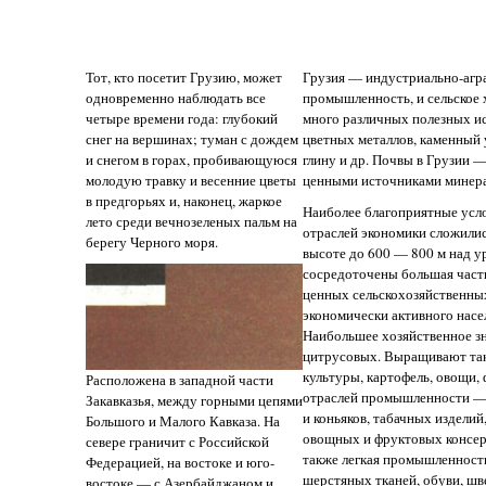
Тот, кто посетит Грузию, может
Грузия — индустриально-агра
одновременно наблюдать все
промышленность, и сельское 
четыре времени года: глубокий
много различных полезных и
снег на вершинах; туман с дождем
цветных металлов, каменный 
и снегом в горах, пробивающуюся
глину и др. Почвы в Грузии 
молодую травку и весенние цветы
ценными источниками минера
в предгорьях и, наконец, жаркое
Наиболее благоприятные усло
лето среди вечнозеленых пальм на
отраслей экономики сложились
берегу Черного моря.
высоте до 600 — 800 м над ур
сосредоточены большая часть
ценных сельскохозяйственны
экономически активного насел
Наибольшее хозяйственное зн
цитрусовых. Выращивают так
культуры, картофель, овощи,
Расположена в западной части
отраслей промышленности — 
Закавказья, между горными цепями
и коньяков, табачных издели
Большого и Малого Кавказа. На
овощных и фруктовых консерв
севере граничит с Российской
также легкая промышленност
Федерацией, на востоке и юго-
шерстяных тканей, обуви, шве
востоке — с Азербайджаном и