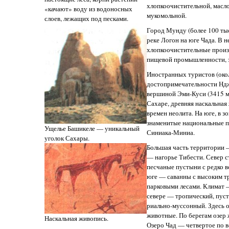
хлопкоочистительной, масл
«качают» воду из водоносных
мукомольной.
слоев, лежащих под песками.
Город Мунду (более 100 тыс
реке Логон на юге Чада. В 
хлопкоочистительные произ
пищевой промышленности, з
Иностранных туристов (окол
достопримечательности Ндж
вершиной Эми-Куси (3415 м
Сахаре, древняя наскальная
времен неолита. На юге, в з
знаменитые национальные п
Ущелье Башикеле — уникальный
Синиака-Миниа.
уголок Сахары.
Большая часть территории —
— нагорье Тибести. Север 
песчаные пустыни с редко 
юге — саванны с высоким т
парковыми лесами. Климат 
севере — тропический, пус
риально-муссонный. Здесь 
животные. По берегам озер 
Наскальная живопись.
Озеро Чад — четвертое по 