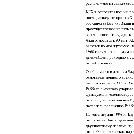
расположено на западе стр
К IX в. относится возникнов
после распада которого в XI
государства Бор-ну, Вадаи и
просуществовавшие пять сто
вошли в состав государства
Чада относится к 90-м гг. XI
включен во Французскую Эк
1960 г. стал независимым го
дальнейшем проходило в ус
нестабильности.
Особое место в истории Ча
основатель мощного военно
второй половины XIX в. В ко
Раббаха оказывало упорное
французских колонизаторов. 
решающем сражении под Ку
потерпели поражение. Рабба
По конституции 1996 г. Чад
республика. Законодательна
двухпалатному парламенту. 
около 60 политических пар