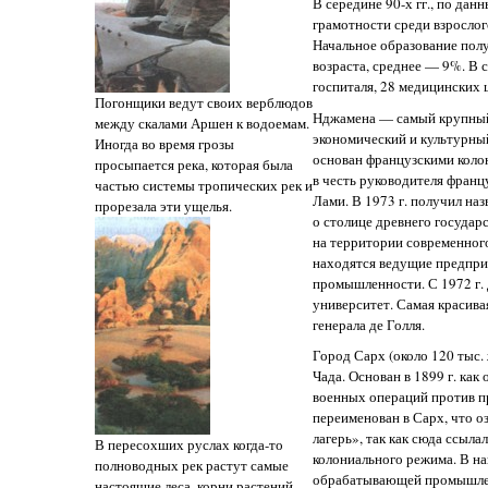
В середине 90-х гг., по д
грамотности среди взрослог
Начальное образование пол
возраста, среднее — 9%. В 
госпиталя, 28 медицинских ц
Погонщики ведут своих верблюдов
Нджамена — самый крупный 
между скалами Аршен к водоемам.
экономический и культурны
Иногда во время грозы
основан французскими колон
просыпается река, которая была
в честь руководителя франц
частью системы тропических рек и
Лами. В 1973 г. получил на
прорезала эти ущелья.
о столице древнего государ
на территории современного
находятся ведущие предпр
промышленности. С 1972 г.
университет. Самая красива
генерала де Голля.
Город Сарх (около 120 тыс.
Чада. Основан в 1899 г. как
военных операций против пр
переименован в Сарх, что 
лагерь», так как сюда ссыла
В пересохших руслах когда-то
колониального режима. В н
полноводных рек растут самые
обрабатывающей промышле
настоящие леса, корни растений