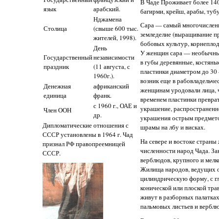
В Чаде Проживает более 140
язык
арабский.
багирми, крейш, арабы, тубу,
Нджамена
Сара — самый многочисленн
Столица
(свыше 600 тыс.
земледелие (выращивание пр
жителей, 1998).
бобовых культур, корнеплодо
День
У женщин сара — необычны
Государственный
независимости
в губы деревянные, костяны
праздник
(11 августа, с
пластинки диаметром до 30
1960г.).
возник еще в рабовладельчес
Денежная
африканский
женщинам уродовали лица, ч
единица
франк.
временем пластинки преврат
с 1960 г., ОАЕ и
украшение, распространенно
Член ООН
др.
украшения острым предмето
Дипломатические отношения с
шрамы на лбу и висках.
СССР установлены в 1964 г. Чад
На севере и востоке страны
признал РФ правопреемницей
численности народ Чада. З
СССР.
верблюдов, крупного и мелко
Жилища народов, ведущих о
цилиндрическую форму, с г
конической или плоской тра
живут в разборных палатка
пальмовых листьев и вербл