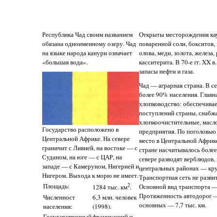
Республика Чад своим названием
Открыты месторождения кау
обязана одноименному озеру. Чад
поваренной соли, бокситов, 
на языке народа канури означает
олова, меди, золота, железа
«большая вода».
касситерита. В 70-е гг. XX 
запасы нефти и газа.
Чад — аграрная страна. В се
более 90% населения. Главн
хлопководство: обеспечива
поступлений страны, снабж
хлопкоочистительные, масл
Государство расположено в
предприятия. По поголовью 
Центральной Африке. На севере
место в Центральной Африке.
граничит с Ливией, на востоке — с
стране насчитывалось более 
Суданом, на юге — с ЦАР, на
севере разводят верблюдов, 
западе — с Камеруном, Нигерией и
центральных районах — кру
Нигером. Выхода к морю не имеет.
Транспортная сеть не разви
Площадь:
2
Основной вид транспорта 
1284 тыс. км
.
Протяженность автодорог — 
Численност
6,3 млн. человек
основных — 7,7 тыс. км.
населения:
(1998).
Государственный
французский и