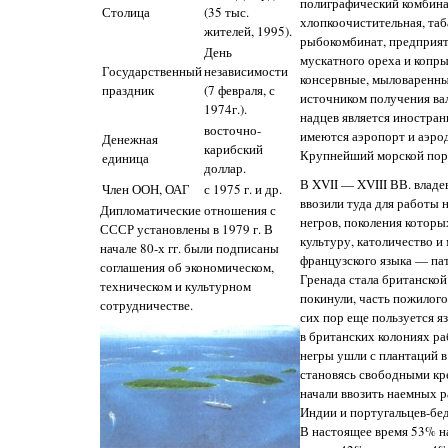
полиграфический комбина
Столица
(35 тыс.
хлопкоочистительная, таб
жителей, 1995).
рыбокомбинат, предприят
День
мускатного ореха и копры
Государственный
независимости
консервные, мыловаренн
праздник
(7 февраля, с
источником получения ва
1974г.).
надцев является иностран
восточно-
имеются аэропорт и аэро
Денежная
карибский
Крупнейший морской пор
единица
доллар.
В XVII — XVIII ВВ. влад
Член ООН, ОАГ
с 1975 г. и др.
ввозили туда для работы 
Дипломатические отношения с
негров, поколения котор
СССР установлены в 1979 г. В
культуру, католичество и
начале 80-х гг. были подписаны
французского языка — пату
соглашения об экономическом,
Гренада стала британской
техническом и культурном
покинули, часть пожилого
сотрудничестве.
сих пор еще пользуется я
в британских колониях рабс
негры ушли с плантаций в
становясь свободными кр
начали ввозить наемных р
Индии и португальцев-бед
В настоящее время 53% н