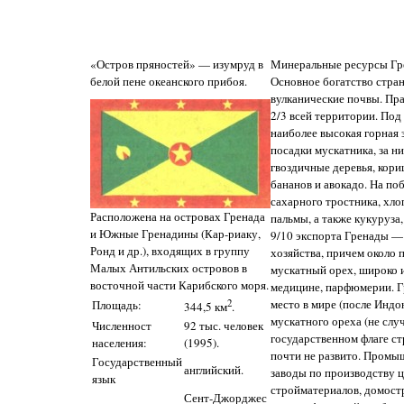
«Остров пряностей» — изумруд в
Минеральные ресурсы Гре
белой пене океанского прибоя.
Основное богатство стр
вулканические почвы. Пр
2/3 всей территории. Под
наиболее высокая горная
посадки мускатника, за н
гвоздичные деревья, кориц
бананов и авокадо. На по
сахарного тростника, хло
Расположена на островах Гренада
пальмы, а также кукуруза,
и Южные Гренадины (Кар-риаку,
9/10 экспорта Гренады —
Ронд и др.), входящих в группу
хозяйства, причем около
Малых Антильских островов в
мускатный орех, широко 
восточной части Карибского моря.
медицине, парфюмерии. Г
место в мире (после Индо
Площадь:
2
344,5 км
.
мускатного ореха (не слу
Численност
92 тыс. человек
государственном флаге с
населения:
(1995).
почти не развито. Промы
Государственный
английский.
заводы по производству ц
язык
стройматериалов, домост
Сент-Джорджес