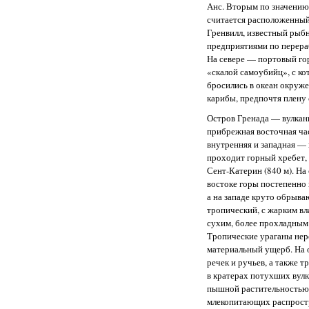
Анс. Вторым по значению
считается расположенный
Гренвилл, известный рыб
предприятиями по перера
На севере — портовый го
«скалой самоубийц», с кот
бросились в океан окруж
карибы, предпочтя плену 
Остров Гренада — вулкан
прибрежная восточная ча
внутренняя и западная — 
проходит горный хребет,
Сент-Катерин (840 м). На 
востоке горы постепенно
а на западе круто обрыв
тропический, с жарким в
сухим, более прохладным 
Тропические ураганы нер
материальный ущерб. На 
речек и ручьев, а также т
в кратерах потухших вул
пышной растительностью.
млекопитающих распростр