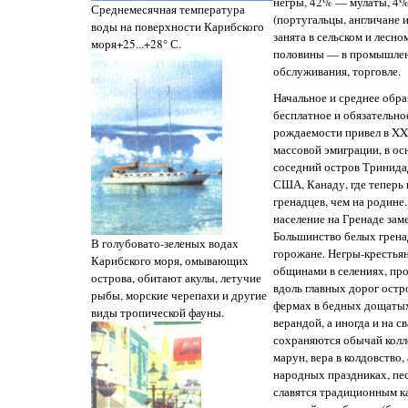
негры, 42% — мулаты, 4
Среднемесячная температура
(португальцы, англичане и
воды на поверхности Карибского
занята в сельском и лесно
моря+25...+28° С.
половины — в промышлен
обслуживания, торговле.
Начальное и среднее обра
бесплатное и обязательно
рождаемости привел в XX 
массовой эмиграции, в о
соседний остров Тринидад
США, Канаду, где теперь
гренадцев, чем на родине.
население на Гренаде за
Большинство белых грена
В голубовато-зеленых водах
горожане. Негры-крестья
Карибского моря, омывающих
общинами в селениях, пр
острова, обитают акулы, летучие
вдоль главных дорог остр
рыбы, морские черепахи и другие
фермах в бедных дощатых
виды тропической фауны.
верандой, а иногда и на с
сохраняются обычай кол
марун, вера в колдовство,
народных праздниках, пе
славятся традиционным к