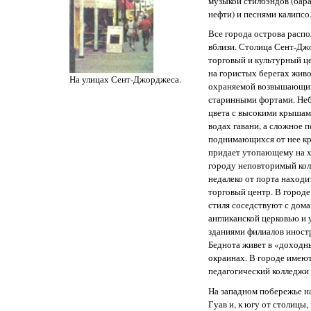
музыкой стилбэндов (бар
нефти) и песнями калипсо
Все города острова расп
вблизи. Столица Сент-Дж
торговый и культурный ц
на гористых берегах жив
На улицах Сент-Джорджеса.
охраняемой возвышающим
старинными фортами. Неб
цвета с высокими крышам
водах гавани, а сложное 
поднимающихся от нее кр
придает утопающему на х
городу неповторимый кол
недалеко от порта находи
торговый центр. В городе
стиля соседствуют с дома
англиканской церковью и
зданиями филиалов иност
Беднота живет в «доходны
окраинах. В городе имею
педагогический колледжи 
На западном побережье н
Гуав и, к югу от столицы