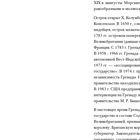
XIX в. мангусты. Морски
ракообразными и моллюс
Остров открыт X. Колумбом
Консепсьон. В 1650 г., с
индейцев, остров захват
1783 гг. островом попере
Великобритания (давшая е
Франция. С 1783 г. Грена
В 1958 - 1966 гг. Гренад
автономной Вест-Индской
1973 гг. — «ассоциирова
государство». В 1974 г. 
независимость Гренады.
правительство находилось 
В 1983 г. США предприн
интервенции на Гренаду 
правительство М. Р. Бишо
В настоящее время Грена
государство в составе Со
Великобританией, призна
королеву. Британскую кор
губернатор. Законодатель
парламенту, состоящему и