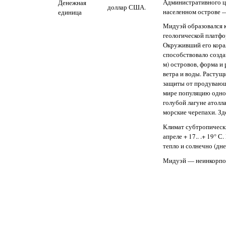
Административного ц
Денежная
доллар США.
населенном острове —
единица
Мидуэй образовался к
геологической платфо
Окруживший его корал
способствовало созда
м) островов, форма и
ветра и воды. Растущи
защиты от продувающи
мире популяцию одног
голубой лагуне атолл
морские черепахи. Зд
Климат субтропически
апреле + 17.. .+ 19° 
тепло и солнечно (дн
Мидуэй — неинкорпор