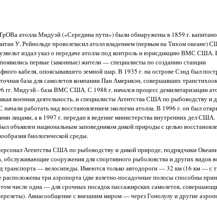
рОВа атолла Мидуэй («Середина пути») были обнаружены в 1859 г. капитано
апитан У. Рейнольде провозгласил атолл владением (первым на Тихом океане) С
 Рузвельт издал указ о передаче атолла под контроль и юрисдикцию ВМС США. 
 появились первые (законные) жители — специалисты по созданию станции
фного кабеля, опоясывавшего земной шар. В 1935 г. на острове Сэнд был пост
очная база для самолетов компании Пан Америкэн, совершавших транстихоо
6 гг. Мидуэй - база ВМС США. С 1988 г. начался процесс демилитаризации ато
сякая военная деятельность, и специалисты Агентства США по рыбоводству и 
 начали работать над восстановлением экологии атолла. В 1996 г. он был откр
ми лицами, а в 1997 г. передан в ведение министерства внутренних дел США.
был объявлен национальным заповедником дикой природы с целью восстановле
нообразия биологической среды.
персонал Агентства США по рыбоводству и дикой природе, подрядчики Океан
, обслуживающие сооружения для спортивного рыболовства и других видов в
д транспорта — велосипеды. Имеются только автодороги — 32 км (16 км — с 
е расположены три аэропорта (две взлетно-посадочные полосы способны при
в том числе одна — для срочных посадок пассажирских самолетов, совершающ
перелеты). Авиасообщение с внешним миром — через Гонолулу и другие аэро