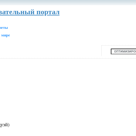
авательный портал
анеты
 мире
уэй)