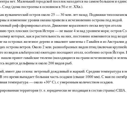
ентра нет. Маленький городской поселок находится на самом большом и един
 Сэнд (дома построены в основном в 50-е гг. ХХв.).
ак вулканический остров около 25 — 30 млн. лет назад. Подвижки тихоокеанск
рмы и изменение уровня океана привели к исчезновению острова под водой.
ловый риф сформировал атолл. Движение кораллового песка внутри атолла
нию трех плоских (остров Истерн — не выше 4 м над уровнем моря; остров С
 размер которых, как и растительность на них, постоянно изменяются под возд
е на островах железное дерево и эвкалипт завезены с Гавайев и из Австралии 
х острова ветров. Около 2 млн. разнообразных видов птиц (включая крупне
о из видов альбатросов) ежегодно посещают атолл, особенно остров Йстэрн. 
а нашли приют гавайские тюлени (находящиеся на грани исчезновения) и зелен
есь водятся дельфины и около 200 видов рыб.
й, имеет два сезона: ветреный дождливый и жаркий. Средняя температура в 
С. В это время выпадает большая часть осадков (свыше 1000 мм). С мая по октяб
евная температура — около +30° С), с умеренным количеством осадков.
ированная территория (т. е. юридически не входящая в состав страны) США.