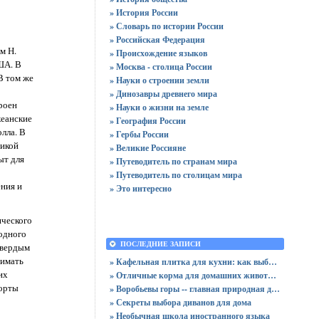
» История России
» Словарь по истории России
» Российская Федерация
м Н.
» Происхождение языков
ША. В
» Москва - столица России
В том же
» Науки о строении земли
» Динозавры древнего мира
роен
» Науки о жизни на земле
кеанские
» География России
лла. В
» Гербы России
дикой
» Великие Россияне
ыт для
» Путеводитель по странам мира
» Путеводитель по столицам мира
ния и
» Это интересно
ического
одного
ПОСЛЕДНИЕ ЗАПИСИ
твердым
нимать
» Кафельная плитка для кухни: как выбрать практичную отделку
их
» Отличные корма для домашних животных
порты
» Воробьевы горы -- главная природная достопримечательность Москвы
» Секреты выбора диванов для дома
» Необычная школа иностранного языка