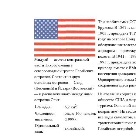
Три необитаемых ОСТ
Бруксом. В 1867 г. к
1903 г. президент Т.
году на острове Сэнд
обслуживания телегра
аэродром — промежут
полеты. В 1941 — 199
Мидуэй — атолл в центральной
1993 г. прекращена в
части Тихого океана в
природе вместе с ВМС
северозападной группе Гавайских
посещения граждански
островов. Состоит из двух
Одновременно атолл 
основных островов — Сэнд
сохранения здесь раз
(Песчаный) и Йстэрн (Восточный)
На атолле находятся 
— и расположенного между ними
общества США и лица
островка Спит.
туризма. Основной ви
Площадь:
2
6,2 км
.
покрытием). На атолл
Численност
около 160 человек
все виды самолетов, 
населения:
(1999).
транстихоокеанские 
Официальный
английский.
Гавайских остроbob.
язык