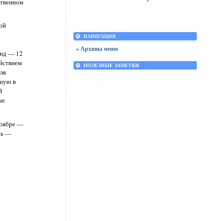
ственном
ой
НАВИГАЦИЯ
» Архивы меню
энд — 12
ействием
ПОЛЕЗНЫЕ ЗАМЕТКИ
для
йшую в
В
ые
ноябре —
рь —