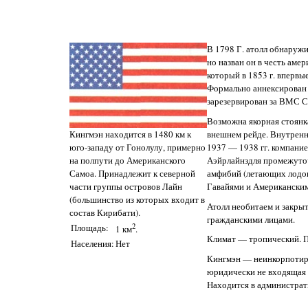
В 1798 Г. атолл обнаружи
но назван он в честь аме
который в 1853 г. впервы
Формально аннексирован С
зарезервирован за ВМС 
Возможна якорная стоянк
внешнем рейде. Внутрення
Кингмэн находится в 1480 км к
1937 — 1938 гг. компани
юго-западу от Гонолулу, примерно
Аэйрлайнздля промежуто
на полпути до Американского
амфибий (летающих лодок
Самоа. Принадлежит к северной
Гавайями и Американски
части группы островов Лайн
(большинство из которых входит в
Атолл необитаем и закры
состав Кирибати).
гражданскими лицами.
Площадь:
2
1 км
.
Климат — тропический. П
Населения:
Нет
Кингмэн — неинкорпотиро
юридически не входящая 
Находится в администра