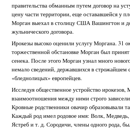
правительства обманным путем договор на уст
цену части территории, еще остававшейся у пл
Морган выехал в столицу США Вашингтон и д
жульнического договора.
Ирокезы высоко оценили услугу Моргана. 31 ок
торжественной обстановке Морган был принят
сенека. После этого Морган узнал много новог
немало сведений, державшихся в строжайшем с
«бледнолицых» европейцев.
Исследуя общественное устройство ирокезов, М
взаимоотношения между ними строго зависели 
Кровные родственники овачир образовывали та
Каждый род имел родовое имя: Волк, Медведь, 
Ястреб и т. д. Сородичи, члены одного рода, б