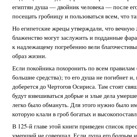
египтян душа — двойник человека — после ег
посещать гробницу и пользоваться всем, что та
Но египетские жрецы утверждали, что вечную 
блаженство могут заслужить и подданные фара
к надлежащему погребению вели благочестивы
образ жизни.
Если покойника похоронить по всем правилам 
большие средства); то его душа не погибнет и,
доберется до Чертогов Осириса. Там стоят свя
будут взвешиваться добрые и злые дела умерш
легко было обмануть. Для этого нужно было и
которую клали в гроб богатых и высокопостав
В 125-й главе этой книги приведен список пре
умерший не совершал. Если душа его бодрым 