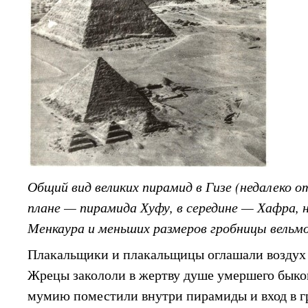
Общий вид великих пирамид в Гизе (недалеко о
плане — пирамида Хуфу, в середине — Хафра, 
Менкаура и меньших размеров гробницы вельм
Плакальщики и плакальщицы оглашали воздух
Жрецы закололи в жертву душе умершего быко
мумию поместили внутри пирамиды и вход в г