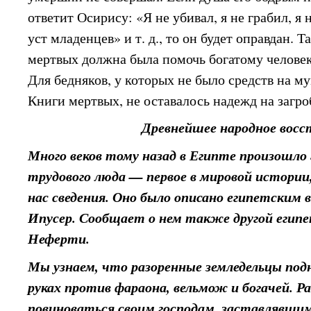
ответит Осирису: «Я не убивал, я не грабил, я
уст младенцев» и т. д., то он будет оправдан. 
мертвых должна была помочь богатому человек
Для бедняков, у которых не было средств на 
Книги мертвых, не оставалось надежд на загро
Древнейшее народное восс
Много веков тому назад в Египте произошло
трудового люда — первое в мировой истории
нас сведения. Оно было описано египетским
Ипусер. Сообщает о нем также другой егип
Неферти.
Мы узнаем, что разоренные земледельцы под
руках против фараона, вельмож и богачей. Р
повиноваться своим господам, заставлявши