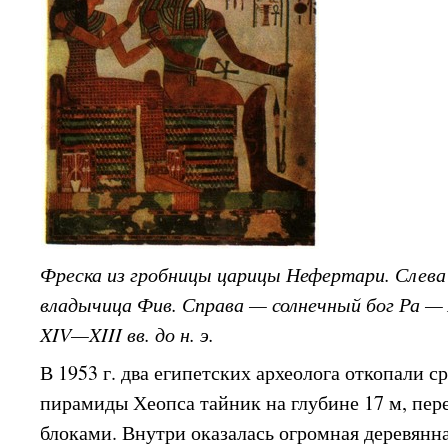
Фреска из гробницы царицы Нефертари. Слева
владычица Фив. Справа — солнечный бог Ра — 
XIV—XIII вв. до н. э.
В 1953 г. два египетских археолога откопали с
пирамиды Хеопса тайник на глубине 17 м, пе
блоками. Внутри оказалась огромная деревянна