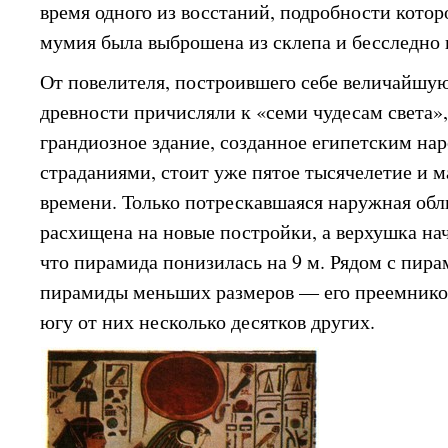
время одного из восстаний, подробности котор
мумия была выброшена из склепа и бесследно 
От повелителя, построившего себе величайшу
древности причисляли к «семи чудесам света», 
грандиозное здание, созданное египетским на
страданиями, стоит уже пятое тысячелетие и 
времени. Только потрескавшаяся наружная обл
расхищена на новые постройки, а верхушка нач
что пирамида понизилась на 9 м. Рядом с пир
пирамиды меньших размеров — его преемников
югу от них несколько десятков других.