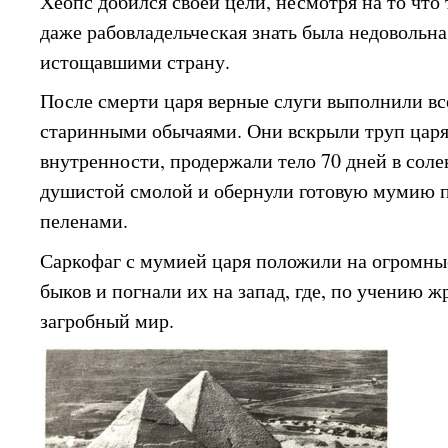
Хеопс добился своей цели, несмотря на то что
даже рабовладельческая знать была недовольн
истощавшими страну.
После смерти царя верные слуги выполнили вс
старинными обычаями. Они вскрыли труп царя,
внутренности, продержали тело 70 дней в соле
душистой смолой и обернули готовую мумию 
пеленами.
Саркофаг с мумией царя положили на огромные
быков и погнали их на запад, где, по учению ж
загробный мир.