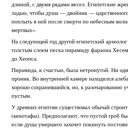
длиной, с двумя рядами весел. Египетские жре
ладью, чтобы душа — двойник — царственного
поплыть в ней после смерти по небесным волн
мертвых».
На следующий год другой египетский археолог
толстым слоем песка пирамиду фараона Хесемх
до Хеопса.
Пирамида, к счастью, была нетронутой. Ни оди
проник. Во внутренней камере находился алеба
хорошо сохранившийся, но, к разочарованию уч
пустым.
У древних египтян существовал обычай строи
(кенотафы). Предполагают, что пустой гроб бы
если душа умершего захочет покинуть постоя