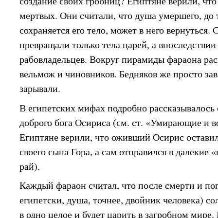
создание своих гробниц? Египтяне верили, чт
мертвых. Они считали, что душа умершего, до 
сохраняется его тело, может в него вернуться.
превращали только тела царей, а впоследствии
рабовладельцев. Вокруг пирамиды фараона ра
вельмож и чиновников. Бедняков же просто за
зарывали.
В египетских мифах подробно рассказывалось 
доброго бога Осириса (см. ст. «Умирающие и 
Египтяне верили, что оживший Осирис оставил
своего сына Гора, а сам отправился в далекие 
рай).
Каждый фараон считал, что после смерти и пог
египетски, душа, точнее, двойник человека) с
в одно целое и будет царить в загробном мире