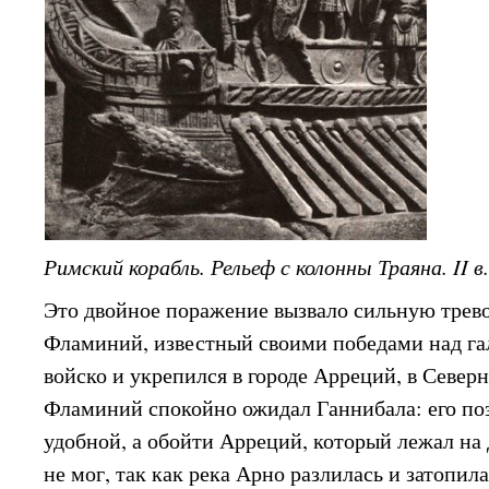
Римский корабль. Рельеф с колонны Траяна. II в. 
Это двойное поражение вызвало сильную трево
Фламиний, известный своими победами над га
войско и укрепился в городе Арреций, в Север
Фламиний спокойно ожидал Ганнибала: его по
удобной, а обойти Арреций, который лежал на 
не мог, так как река Арно разлилась и затоп