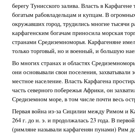
берегу Тунисского залива. Власть в Карфагене
богатым рабовладельцам и купцам. В огромны
окружавших город, трудились многие тысячи р
карфагенским богачам приносила морская торг
странами Средиземноморья. Карфагеняне имел
только торговый, но и военный, и большую н
Во многих странах и областях Средиземноморь
они основывали свои поселения, захватывали 
местное население. Власть Карфагена простир
часть северного побережья Африки, он захвати
Средиземном море, в том числе почти весь ос
Первая война из-за Сицилии между Римом и К
264 г. до н. э. и продолжалась 23 года. В перв
(римляне называли карфагенян пунами) Рим д