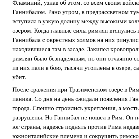
Фламиний, узнав об этом, со всем своим войск
Ганнибалом. Рано утром, в предрассветном ту
вступила в узкую долину между высокими хо
озером. Когда главные силы римлян втянулись в
Ганнибала с окрестных холмов на них ринулис
находившиеся там в засаде. Закипел кровопро
римлян было безнадежным, но они отчаянно с
из них пали в бою, тысячи утоплены в озере, 
убит.
После сражения при Тразименском озере в Рим
паника. Со дня на день ожидали появления Га
города. Спешно строились укрепления, а мост
разрушены. Но Ганнибал не пошел в Рим. Он н
юг страны, надеясь поднять против Рима неда
южноиталийские племена и сокрушить римское