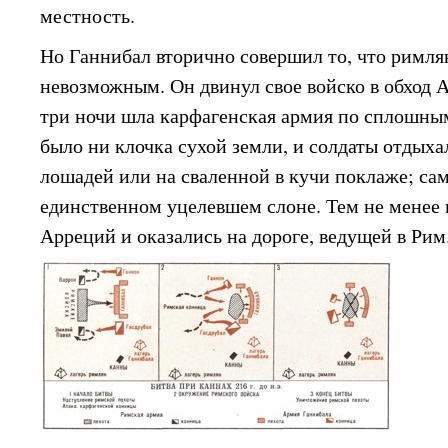
местность.
Но Ганнибал вторично совершил то, что римля
невозможным. Он двинул свое войско в обход 
три ночи шла карфагенская армия по сплошным
было ни клочка сухой земли, и солдаты отдых
лошадей или на сваленной в кучи поклаже; са
единственном уцелевшем слоне. Тем не менее
Арреций и оказались на дороге, ведущей в Рим