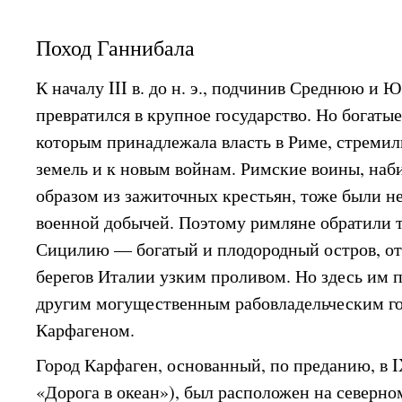
Поход Ганнибала
К началу III в. до н. э., подчинив Среднюю 
превратился в крупное государство. Но богаты
которым принадлежала власть в Риме, стремил
земель и к новым войнам. Римские воины, на
образом из зажиточных крестьян, тоже были н
военной добычей. Поэтому римляне обратили т
Сицилию — богатый и плодородный остров, о
берегов Италии узким проливом. Но здесь им 
другим могущественным рабовладельческим г
Карфагеном.
Город Карфаген, основанный, по преданию, в IX в
«Дорога в океан»), был расположен на северн