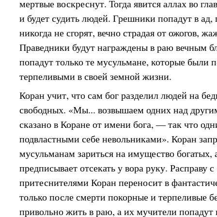
мертвые воскреснут. Тогда явится аллах во гла
и будет судить людей. Грешники попадут в ад, г
никогда не сгорят, вечно страдая от ожогов, жа
Праведники будут награждены в раю вечным бл
попадут только те мусульмане, которые были 
терпеливыми в своей земной жизни.
Коран учит, что сам бог разделил людей на бед
свободных. «Мы... возвышаем одних над други
сказано в Коране от имени бога, — так что одн
подвластными себе невольниками». Коран зап
мусульманам зариться на имущество богатых, а
предписывает отсекать у вора руку. Расправу с
притеснителями Коран переносит в фантастич
только после смерти покорные и терпеливые б
привольно жить в раю, а их мучители попадут в