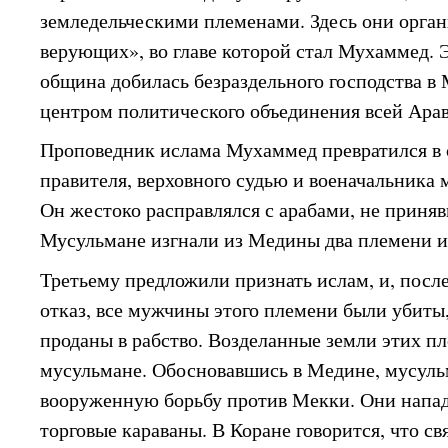
земледельческими племенами. Здесь они орга
верующих», во главе которой стал Мухаммед. 
община добилась безраздельного господства в 
центром политического объединения всей Ара
Проповедник ислама Мухаммед превратился в
правителя, верховного судью и военачальника
Он жестоко расправлялся с арабами, не приня
Мусульмане изгнали из Медины два племени и
Третьему предложили признать ислам, и, после
отказ, все мужчины этого племени были убиты
проданы в рабство. Возделанные земли этих п
мусульмане. Обосновавшись в Медине, мусуль
вооруженную борьбу против Мекки. Они напад
торговые караваны. В Коране говорится, что с