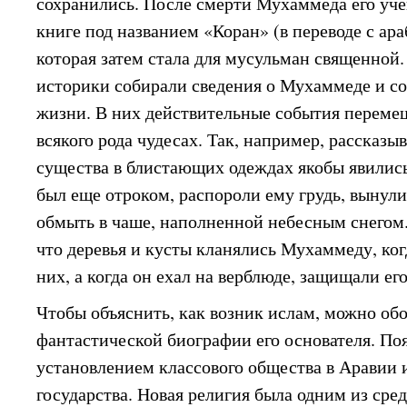
сохранились. После смерти Мухаммеда его уче
книге под названием «Коран» (в переводе с ар
которая затем стала для мусульман священной
историки собирали сведения о Мухаммеде и со
жизни. В них действительные события переме
всякого рода чудесах. Так, например, рассказы
существа в блистающих одеждах якобы явились
был еще отроком, распороли ему грудь, вынули
обмыть в чаше, наполненной небесным снегом.
что деревья и кусты кланялись Мухаммеду, ко
них, а когда он ехал на верблюде, защищали его
Чтобы объяснить, как возник ислам, можно обо
фантастической биографии его основателя. Поя
установлением классового общества в Аравии 
государства. Новая религия была одним из сре