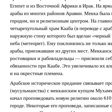
Египет и из Восточной Африки в Ирак. На яр
арабы из многих районов Аравии. Мекка была 
городом, но и религиозным центром. На главн
четырехугольный храм Кааба (в переводе с араб
наружную стену которого был вделан «черный 
неба (метеорит). Ему поклонялись не только ж
арабы, приезжавшие из других мест. Мекканс
ростовщики и рабовладельцы — присвоили се
обязанности при Каабе. Это увеличивало их в
и на окрестные племена.
Арабское историческое предание связывает п
(мусульманства) с мекканским купцом Мухам
начал проповедовать новую религию около 610 г
городе. Некоторые его проповеди, записанные