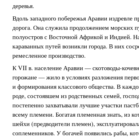
деревья.
Вдоль западного побережья Аравии издревле п
дорога. Она служила продолжением морских п
полуостров с Восточной Африкой и Индией. Н
караванных путей возникли города. В них соср
ремесленное производство.
К VII в. население Аравии — скотоводы-кочев
горожане — жило в условиях разложения перв
и формирования классового общества. В кажд
роде, состоявшем из родственных семей, госпо
постепенно захватывали лучшие участки пас
всему племени. Богатая племенная знать, из к
шейхи (предводители племен), эксплуатировал
соплеменников. У богачей появились рабы, кот