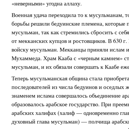
«неверными» угодна аллаху.
Военная удача переходила то к мусульманам, то
борьбы решили бедуинские племена, которые 
мусульман, так как стремились сбросить с се
от мекканских купцов и ростовщиков. В 630 г.
войску мусульман. Мекканцы приняли ислам и
Мухаммеда. Храм Кааба с «черным камнем» с
мусульман, и их обязали совершать к Каабе еж
Теперь мусульманская община стала приобрета
последователей из числа бедуинов и оседлых 
знаменем ислама совершалось объединение ар
образовалось арабское государство. При пре
арабских халифах (халиф — одновременно глав
духовный глава мусульман) — полчища арабск