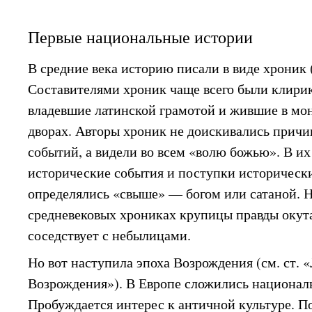
Первые национальные истории
В средние века историю писали в виде хроник 
Составителями хроник чаще всего были клири
владевшие латинской грамотой и жившие в мо
дворах. Авторы хроник не доискивались прич
событий, а видели во всем «волю божью». В и
исторические события и поступки историческ
определялись «свыше» — богом или сатаной. Н
средневековых хрониках крупицы правды оку
соседствует с небылицами.
Но вот наступила эпоха Возрождения (см. ст. 
Возрождения»). В Европе сложились националь
Пробуждается интерес к античной культуре. П