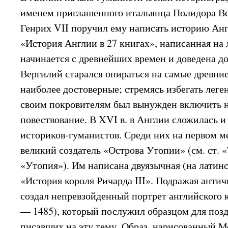
именем приглашенного итальянца Полидора Вер
Генрих VII поручил ему написать историю Анг
«История Англии в 27 книгах», написанная на 
начинается с древнейших времен и доведена до
Вергилий старался опираться на самые древни
наиболее достоверные; стремясь избегать легенд
своим покровителям был вынужден включить н
повествование. В XVI в. в Англии сложилась и
историков-гуманистов. Среди них на первом 
великий создатель «Острова Утопии» (см. ст. 
«Утопия»). Им написана двуязычная (на латин
«История короля Ричарда III». Подражая анти
создал непревзойденный портрет английского к
— 1485), который послужил образцом для поз
писавших на эту тему. Образ, нарисованный М