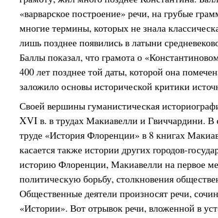
«варварское построение» речи, на грубые гра
многие термины, которых не знала классическ
лишь позднее появились в латыни средневеков
Баллы показал, что грамота о «Константиновом
400 лет позднее той даты, которой она помече
заложило основы исторической критики источ
Своей вершины гуманистическая историографи
XVI в. в трудах Макиавелли и Гвиччардини. В
труде «История Флоренции» в 8 книгах Макиа
касается также истории других городов-госуда
историю Флоренции, Макиавелли на первое ме
политическую борьбу, столкновения обществе
Общественные деятели произносят речи, сочи
«Истории». Вот отрывок речи, вложенной в уст