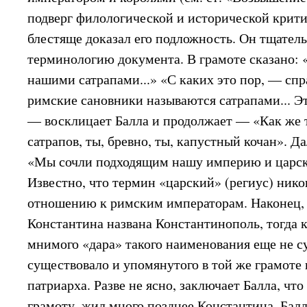
подверг филологической и исторической крити
блестяще доказал его подложность. Он тщател
терминологию документа. В грамоте сказано:
нашими сатрапами...» «С каких это пор, — сп
римские сановники называются сатрапами... Э
— восклицает Балла и продолжает — «Как же 
сатрапов, ты, бревно, ты, капустный кочан». Д
«Мы сочли подходящим нашу империю и царску
Известно, что термин «царский» (региус) нико
отношению к римским императорам. Наконец, 
Константина названа Константинополь, тогда 
мнимого «дара» такого наименования еще не с
существовало и упомянутого в той же грамоте
патриарха. Разве не ясно, заключает Балла, что 
грамоту, жил много позднее Константина. Балл