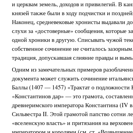
и церквам земель, доходов и привилегий. В ка
князей также были в ходу подчистки и поздней
Наконец, средневековые хронисты выдавали д
слухи за «достоверные» сообщения, которые з
одной хроники в другую. Списывать чужой текс
собственное сочинение не считалось зазорным.
традиция, допускавшая слияние правды и вымы
Одним из замечательных примеров разоблачен
документа может служить сочинение итальянс
Баллы (1407 — 1457) «Трактат о подложности 
«Константинов дар» — это грамота, составлен
древнеримского императора Константина (IV в
Сильвестра II. Этой грамотой папство сотни л
«вселенскую власть» и притязания на верховенс
императором и королями (см. ст. «Возвышение 