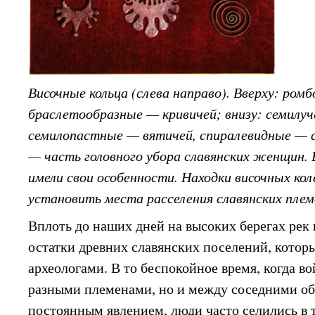
Височные кольца (слева направо). Вверху: ром
браслетообразные — кривичей; внизу: семилу
семилопастные — вятичей, спиралевидные — с
— часть головного убора славянских женщин.
имели свои особенности. Находки височных ко
установить места расселения славянских плем
Вплоть до наших дней на высоких берегах рек 
остатки древних славянских поселений, котор
археологами. В то беспокойное время, когда в
разными племенами, но и между соседними 
постоянным явлением, люди часто селились в