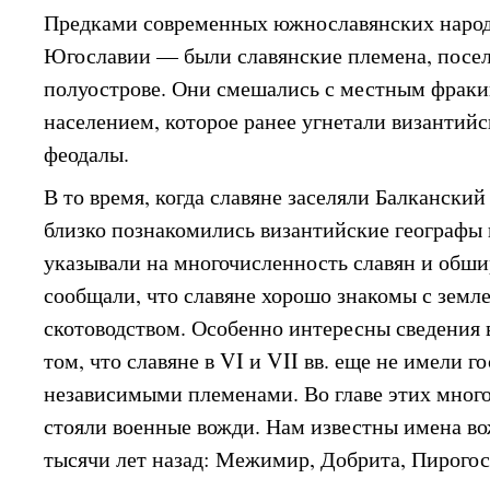
Предками современных южнославянских народ
Югославии — были славянские племена, посе
полуострове. Они смешались с местным фрак
населением, которое ранее угнетали византий
феодалы.
В то время, когда славяне заселяли Балканский
близко познакомились византийские географы 
указывали на многочисленность славян и обши
сообщали, что славяне хорошо знакомы с земл
скотоводством. Особенно интересны сведения 
том, что славяне в VI и VII вв. еще не имели 
независимыми племенами. Во главе этих мног
стояли военные вожди. Нам известны имена в
тысячи лет назад: Межимир, Добрита, Пирогос