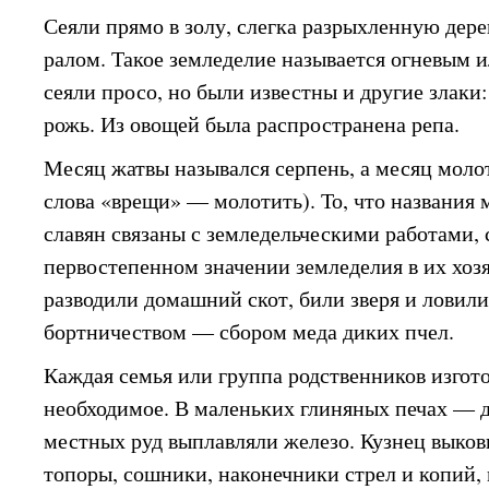
Сеяли прямо в золу, слегка разрыхленную дере
ралом. Такое земледелие называется огневым 
сеяли просо, но были известны и другие злаки
рожь. Из овощей была распространена репа.
Месяц жатвы назывался серпень, а месяц моло
слова «врещи» — молотить). То, что названия 
славян связаны с земледельческими работами, 
первостепенном значении земледелия в их хоз
разводили домашний скот, били зверя и ловил
бортничеством — сбором меда диких пчел.
Каждая семья или группа родственников изгото
необходимое. В маленьких глиняных печах — 
местных руд выплавляли железо. Кузнец выков
топоры, сошники, наконечники стрел и копий, 