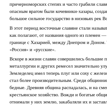
причерноморских степях и часто грабили слав
опасным врагом были кочевники-хазары, создав
большое сильное государство в низовьях рек В
В этот период восточные славяне стали называ
как полагают, от названия одного из племен —
границе с Хазарией, между Днепром и Доном.
«Россия» и «русские».
Вскоре в жизни славян совершились большие 
металлургии и других ремесел значительно ул
Земледелец имел теперь плуг или соху с желез
стал более производительным. Среди общинник
бедные. Древняя община распадалась, и на см
крестьянское хозяйство. Вожди и богатые общ
отнимали у них землю, закабаляли их и заставл