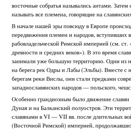
восточные собратья назывались антами. Затем 
называть все племена, говорящие на славянски
В начале нашей эры повсюду в Европе происх
передвижения племен и народов, вступивших в
рабовладельческой Римской империей (см. ст.
древности и средних веков»). В это время сла
занимали уже большую территорию. Одни из н
на берега рек Одры и Лабы (Эльбы). Вместе с
берегам реки Вислы, они стали предками сов
западнославянских народов — польского, чешск
Особенно грандиозным было движение славян 
Дуная и на Балканский полуостров. Эти терри
славянами в VI — VII вв. после длительных в
(Восточной Римской) империей, продолжавших