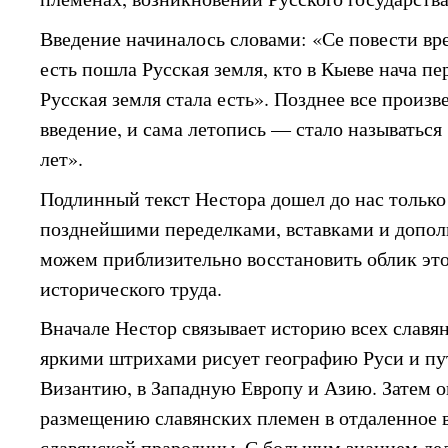
Введение начиналось словами: «Се повести вр
есть пошла Русская земля, кто в Кыеве нача п
Русская земля стала есть». Позднее все произ
введение, и сама летопись — стало называтьс
лет».
Подлинный текст Нестора дошел до нас только
позднейшими переделками, вставками и допол
можем приблизительно восстановить облик это
исторического труда.
Вначале Нестор связывает историю всех славя
яркими штрихами рисует географию Руси и пу
Византию, в Западную Европу и Азию. Затем о
размещению славянских племен в отдаленное 
славянской прародины. С большим знанием де