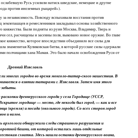
 ослабевшую Русь усилили натиск шведские, немецкие и другие
арода против иноземных рыцарей»).
у за независимость. Повсюду вспыхивали восстания против
д землепашцев и ремесленников закладывал основы хозяйственного
о княжества. Были подняты из руин Москва, Владимир, Тверь и
чи сел, расчищены и засеяны поля, выковано новое оружие. Во главе
ое княжество, которое впоследствии объединило все силы для
ошла знаменитая Куликовская битва, в которой русские силы одержали
ми полчищами хана Мамая. Это было начало освобождения Руси от
Древний Изяславль
ели многих городов во время монголо-татар-ского нашествия. В
оминается о взятии татарами г. Изяславля. Затем имя этого
и забыты.
и раскопки древнерусского города у села Городище (УССР,
Вскрытое городище — место, где некогда был город, — как и все
нца (кремля) и посада (окольного города). Со всех сторон город
ов и валов.
сь археологи обнаружили следы страшного разрушения и
 воротной башни, от которой остались лишь отдельные
жестокая схватка. Здесь нашли останки древнерусского воина,