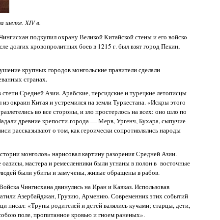
 шелке. XIV в.
 Чингисхан подкупил охрану Великой Китайской стены и его войско
ле долгих кровопролитных боев в 1215 г. был взят город Пекин,
рушение крупных городов монгольские правители сделали
еванных странах.
в степи Средней Азии. Арабские, персидские и турецкие летописцы
л из окраин Китая и устремился на земли Туркестана. «Искры этого
разлетелись во все стороны, и зло простерлось на всех: оно шло по
 Падали древние крепости-города — Мерв, Ургенч, Бухара, сыпучие
писи рассказывают о том, как героически сопротивлялись народы
«Истории монголов» нарисовал картину разорения Средней Азии.
е оазисы, мастера и ремесленники были угнаны в полон в восточные
 людей были убиты и замучены, живые обращены в рабов.
 Войска Чингисхана двинулись на Иран и Кавказ. Использовав
хватили Азербайджан, Грузию, Армению. Современник этих событий
и писал: «Трупы родителей и детей валялись кучами; старцы, дети,
обою поле, пропитанное кровью и гноем раненых».