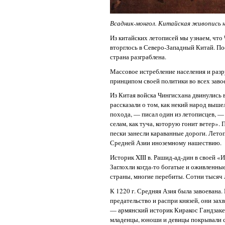
Всадник-монгол. Китайская живопись на
Из китайских летописей мы узнаем, что
вторглось в Северо-Западный Китай. Пос
страна разграблена.
Массовое истребление населения и раз
принципом своей политики во всех заво
Из Китая войска Чингисхана двинулись 
рассказали о том, как некий народ выше
похода, — писал один из летописцев, — 
селам, как туча, которую гонит ветер».
пески занесли караванные дороги. Лето
Средней Азии иноземному нашествию.
Историк XIII в. Рашид-ад-дин в своей 
Заглохли когда-то богатые и оживленны
страны, многие перебиты. Сотни тысяч
К 1220 г. Средняя Азия была завоевана.
предательство и распри князей, они за
— армянский историк Киракос Гандзакец
младенцы, юноши и девицы покрывали с