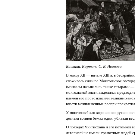
Баскаки. Картина С. В. Иванова.
В конце XII — начале XIII в. в бескрай
сложилось сильное Монгольское государ
(монголы назывались также татарами — п
монгольской знати выделился предводит
племен его провозгласили великим хано
влаети межплеменные распри прекратили
У монголов было хорошо вооруженное и 
десятка воинов бежал один, убивали весь
О походах Чингисхана и его потомков 
летописей не имели, грамотных людей с