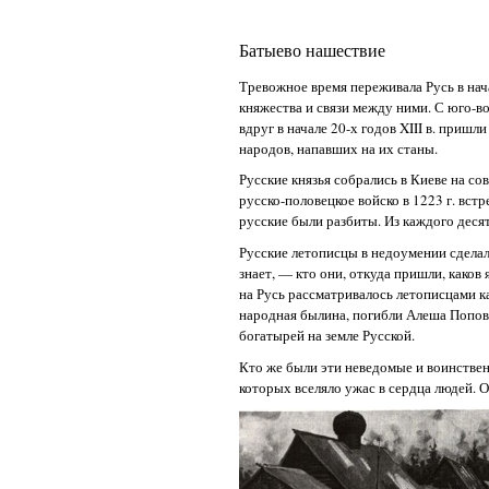
Батыево нашествие
Тревожное время переживала Русь в нач
княжества и связи между ними. С юго-в
вдруг в начале 20-х годов XIII в. приш
народов, напавших на их станы.
Русские князья собрались в Киеве на с
русско-половецкое войско в 1223 г. вст
русские были разбиты. Из каждого деся
Русские летописцы в недоумении сделал
знает, — кто они, откуда пришли, каков
на Русь рассматривалось летописцами ка
народная былина, погибли Алеша Попови
богатырей на земле Русской.
Кто же были эти неведомые и воинствен
которых вселяло ужас в сердца людей. 