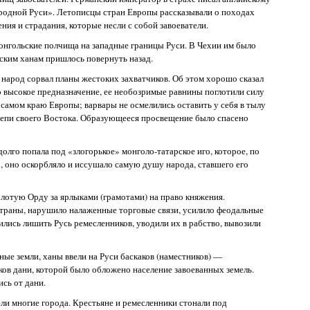
ородной Руси». Летописцы стран Европы рассказывали о походах
ния и страдания, которые несли с собой завоеватели.
нгольские полчища на западные границы Руси. В Чехии им было
ским ханам пришлось повернуть назад.
 народ сорвал планы жестоких захватчиков. Об этом хорошо сказал
 высокое предназначение, ее необозримые равнины поглотили силу
 самом краю Европы; варвары не осмелились оставить у себя в тылу
тепи своего Востока. Образующееся просвещение было спасено
олго попала под «злогорькое» монголо-татарское иго, которое, по
о, оно оскорбляло и иссушало самую душу народа, ставшего его
олотую Орду за ярлыками (грамотами) на право княжения.
страны, нарушило налаженные торговые связи, усилило феодальные
ились лишить Русь ремесленников, уводили их в рабство, вывозили
ые земли, ханы ввели на Руси баскаков (наместников) —
ков дани, которой было обложено население завоеванных земель.
сь от дани.
ели многие города. Крестьяне и ремесленники стонали под