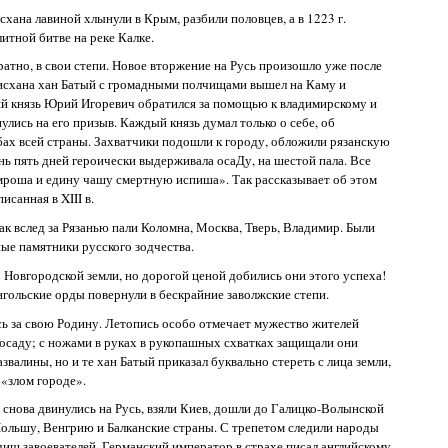
схана лавиной хлынули в Крым, разбили половцев, а в 1223 г.
итной битве на реке Калке.
ратно, в свои степи. Новое вторжение на Русь произошло уже после
гисхана хан Батый с громадными полчищами вышел на Каму и
кий князь Юрий Игоревич обратился за помощью к владимирскому и
нулись на его призыв. Каждый князь думал только о себе, об
ьбах всей страны. Захватчики подошли к городу, обложили рязанскую
нь пять дней героически выдерживала осаДу, на шестой пала. Все
мроша и едину чашу смертную испиша». Так рассказывает об этом
исанная в XIII в.
ак вслед за Рязанью пали Коломна, Москва, Тверь, Владимир. Были
ые памятники русского зодчества.
Новгородской земли, но дорогой ценой добились они этого успеха!
гольские орды повернули в бескрайние заволжские степи.
ь за свою Родину. Летопись особо отмечает мужество жителей
осаду; с ножами в руках в рукопашных схватках защищали они
звалины, но и те хан Батый приказал буквально стереть с лица земли,
 «злом городе».
ыя снова двинулись на Русь, взяли Киев, дошли до Галицко-Волынской
Польшу, Венгрию и Балканские страны. С трепетом следили народы
ищ завоевателей. Германский император в страхе писал английскому