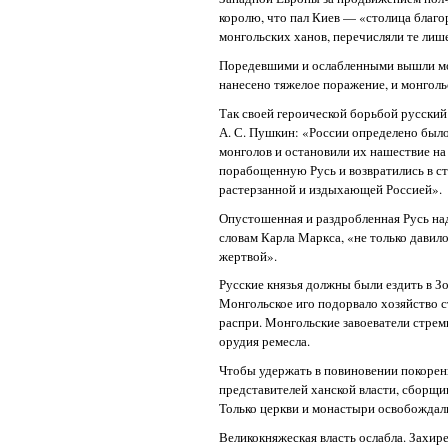
королю, что пал Киев — «столица благ
монгольских ханов, перечисляли те лише
Поредевшими и ослабленными вышли мо
нанесено тяжелое поражение, и монголь
Так своей героической борьбой русский
А. С. Пушкин: «России определено было
монголов и остановили их нашествие на
порабощенную Русь и возвратились в с
растерзанной и издыхающей Россией».
Опустошенная и раздробленная Русь над
словам Карла Маркса, «не только давил
жертвой».
Русские князья должны были ездить в З
Монгольское иго подорвало хозяйство 
распри. Монгольские завоеватели стрем
орудия ремесла.
Чтобы удержать в повиновении покоренн
представителей ханской власти, сборщи
Только церкви и монастыри освобождали
Великокняжеская власть ослабла. Захир