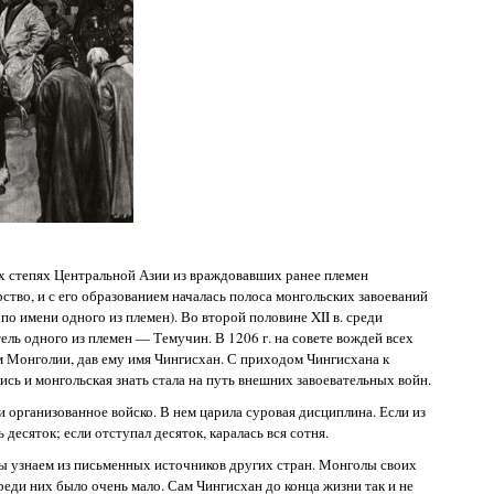
них степях Центральной Азии из враждовавших ранее племен
ство, и с его образованием началась полоса монгольских завоеваний
о имени одного из племен). Во второй половине XII в. среди
ель одного из племен — Темучин. В 1206 г. на совете вождей всех
м Монголии, дав ему имя Чингисхан. С приходом Чингисхана к
сь и монгольская знать стала на путь внешних завоевательных войн.
организованное войско. В нем царила суровая дисциплина. Если из
 десяток; если отступал десяток, каралась вся сотня.
мы узнаем из письменных источников других стран. Монголы своих
реди них было очень мало. Сам Чингисхан до конца жизни так и не