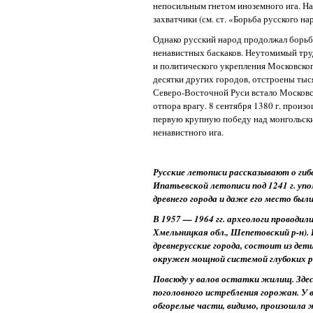
непосильным гнетом иноземного ига. На
захватчики (см. ст. «Борьба русского н
Однако русский народ продолжал борьб
ненавистных баскаков. Неутомимый тру
и политического укрепления Московског
десятки других городов, отстроены тыся
Северо-Восточной Руси встало Московск
отпора врагу. 8 сентября 1380 г. произ
первую крупную победу над монгольски
ненавистного ига.
Русские летописи рассказывают о гиб
Ипатьевской летописи под 1241 г. уп
древнего города и даже его место был
В 1957 — 1964 гг. археологи проводил
Хмельницкая обл., Шепетовский р-н). 
древнерусские города, состоит из дети
окружен мощной системой глубоких рв
Повсюду у валов остатки жилищ. Зде
поголовного истребления горожан. У
обгорелые части, видимо, произошла 