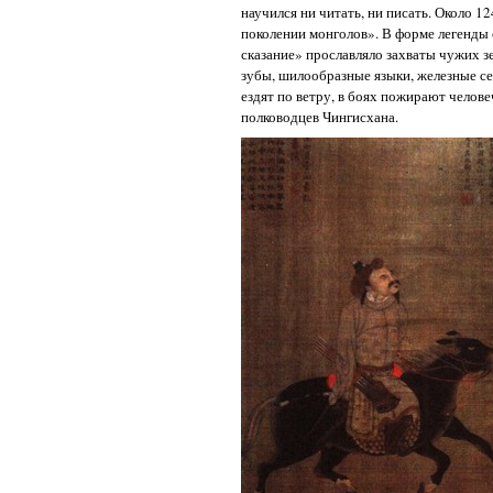
научился ни читать, ни писать. Около 1
поколении монголов». В форме легенды 
сказание» прославляло захваты чужих з
зубы, шилообразные языки, железные се
ездят по ветру, в боях пожирают челове
полководцев Чингисхана.