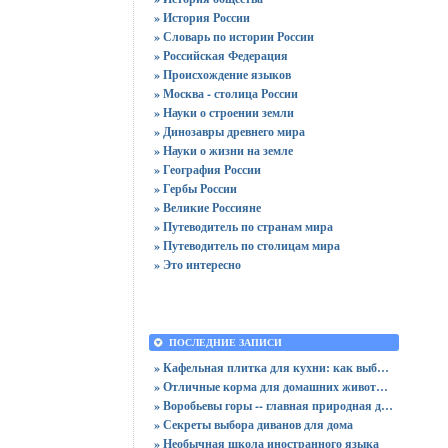
» История России
» Словарь по истории России
» Российская Федерация
» Происхождение языков
» Москва - столица России
» Науки о строении земли
» Динозавры древнего мира
» Науки о жизни на земле
» География России
» Гербы России
» Великие Россияне
» Путеводитель по странам мира
» Путеводитель по столицам мира
» Это интересно
ПОСЛЕДНИЕ ЗАПИСИ
» Кафельная плитка для кухни: как выбрать практичную отделку
» Отличные корма для домашних животных
» Воробьевы горы -- главная природная достопримечательность Москвы
» Секреты выбора диванов для дома
» Необычная школа иностранного языка