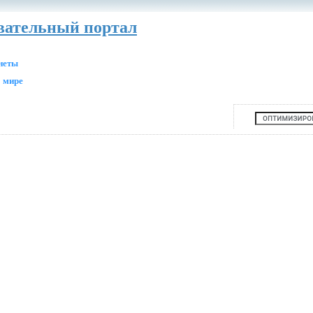
авательный портал
анеты
 мире