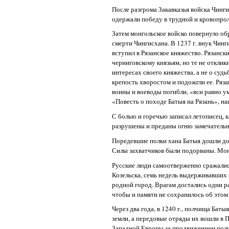
После разгрома Закавказья войска Чинги
одержали победу в трудной и кровопрол
Затем монгольское войско повернуло об
смерти Чингисхана. В 1237 г. внук Чин
вступил в Рязанское княжество. Рязанс
черниговскому князьям, но те не отклик
интересах своего княжества, а не о суд
крепость хворостом и подожгли ее. Ряза
воины и воеводы погибли, «вси равно у
«Повесть о походе Батыя на Рязань», нап
С болью и горечью записал летописец, к
разрушены и преданы огню замечательн
Поредевшие полки хана Батыя дошли до 
Силы захватчиков были подорваны. Мон
Русские люди самоотверженно сражалис
Козельска, семь недель выдерживавших 
родной город. Врагам достались одни ра
чтобы и памяти не сохранилось об этом
Через два года, в 1240 г., полчища Бат
земли, а передовые отряды их вошли в 
Западной Европы за продвижением полч