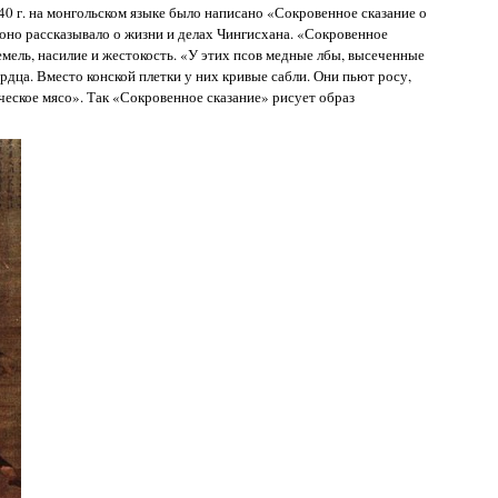
240 г. на монгольском языке было написано «Сокровенное сказание о
оно рассказывало о жизни и делах Чингисхана. «Сокровенное
емель, насилие и жестокость. «У этих псов медные лбы, высеченные
рдца. Вместо конской плетки у них кривые сабли. Они пьют росу,
ческое мясо». Так «Сокровенное сказание» рисует образ