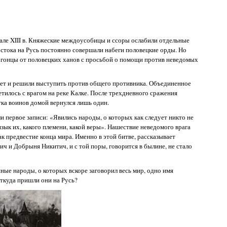
але XIII в. Княжеские междоусобицы и ссоры ослабили отдельные
остока на Русь постоянно совершали набеги половецкие орды. Но
ли гонцы от половецких ханов с просьбой о помощи против неведомых
овет и решили выступить против общего противника. Объединенное
ретилось с врагом на реке Калке. После трехдневного сражения
тка воинов домой вернулся лишь один.
и первое записи: «Явились народы, о которых как следует никто не
 язык их, какого племени, какой веры». Нашествие неведомого врага
к предвестие конца мира. Именно в этой битве, рассказывает
ч и Добрыня Никитич, и с той поры, говорится в былине, не стало
ные народы, о которых вскоре заговорил весь мир, одно имя
Откуда пришли они на Русь?