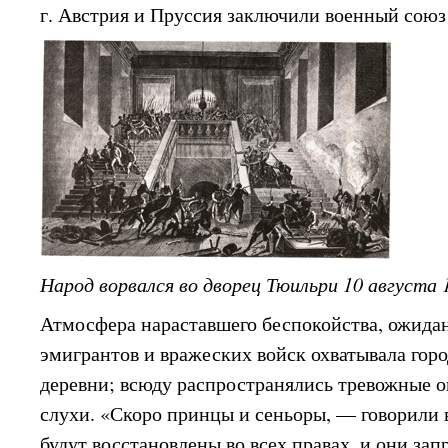
г. Австрия и Пруссия заключили военный сою
Народ ворвался во дворец Тюильри 10 августа 1
Атмосфера нараставшего беспокойства, ожида
эмигрантов и вражеских войск охватывала горо
деревни; всюду распространялись тревожные о
слухи. «Скоро принцы и сеньоры, — говорили 
будут восстановлены во всех правах, и они запр