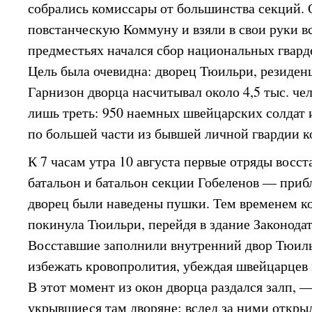
собрались комиссары от большинства секций. 
повстанческую Коммуну и взяли в свои руки вс
предместьях начался сбор национальных гвард
Цель была очевидна: дворец Тюильри, резиденц
Гарнизон дворца насчитывал около 4,5 тыс. че
лишь треть: 950 наемных швейцарских солдат и
по большей части из бывшей личной гвардии к
К 7 часам утра 10 августа первые отряды вос
батальон и батальон секции Гобеленов — приб
дворец были наведены пушки. Тем временем к
покинула Тюильри, перейдя в здание Законодат
Восставшие заполнили внутренний двор Тюил
избежать кровопролития, убеждая швейцарцев 
В этот момент из окон дворца раздался залп, 
укрывшиеся там дворяне; вслед за ними откры