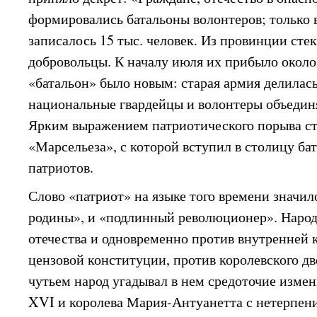
формировались батальоны волонтеров; только в
записалось 15 тыс. человек. Из провинции сте
добровольцы. К началу июля их прибыло около 
«батальон» было новым: старая армия делилась
национальные гвардейцы и волонтеры объединя
Ярким выражением патриотического порыва ст
«Марсельеза», с которой вступил в столицу ба
патриотов.
Слово «патриот» на языке того времени значил
родины», и «подлинный революционер». Народ
отечества и одновременно против внутренней
цензовой конституции, против королевского 
чутьем народ угадывал в нем средоточие изме
XVI и королева Мария-Антуанетта с нетерпен