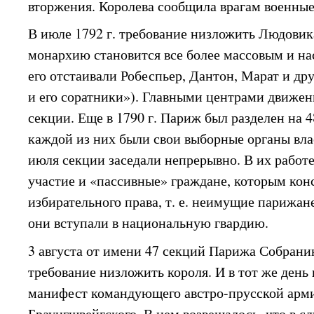
вторжения. Королева сообщила врагам военны
В июле 1792 г. требование низложить Людовик
монархию становится все более массовым и н
его отстаивали Робеспьер, Дантон, Марат и дру
и его соратники»). Главными центрами движен
секции. Еще в 1790 г. Париж был разделен на 4
каждой из них были свои выборные органы вла
июля секции заседали непрерывно. В их работ
участие и «пассивные» граждане, которым кон
избирательного права, т. е. неимущие парижан
они вступали в национальную гвардию.
3 августа от имени 47 секций Парижа Собран
требование низложить короля. И в тот же день 
манифест командующего австро-прусской арми
Браунгшвейгского. В нем возвещалось, что в с