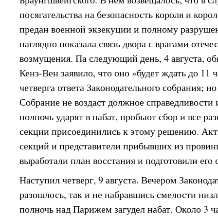
посягательства на безопасность короля и коро
предан военной экзекуции и полному разрушен
наглядно показала связь двора с врагами отече
возмущения. Па следующий день, 4 августа, о
Кенз-Вен заявило, что оно «будет ждать до 11 
четверга ответа Законодательного собрания; но
Собрание не воздаст должное справедливости и
полночь ударят в набат, пробьют сбор и все ра
секции присоединились к этому решению. Ак
секций и представители прибывших из провин
выработали план восстания и подготовили его 
Наступил четверг, 9 августа. Вечером Законод
разошлось, так и не набравшись смелости низл
полночь над Парижем загудел набат. Около 3 ч