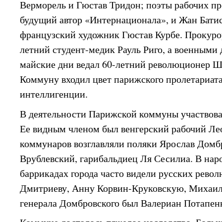
Верморель и Гюстав Тридон; поэты рабочих п
будущий автор «Интернационала», и Жан Бати
французский художник Гюстав Курбе. Прокуро
летний студент-медик Рауль Риго, а военными
майские дни ведал 60-летний революционер Ш
Коммуну входил цвет парижского пролетариата
интеллигенции.
В деятельности Парижской коммуны участвова
Ее видным членом был венгерский рабочий Л
коммунаров возглавляли поляки Ярослав Домб
Врублевский, гарибальдиец Ля Сесилиа. В нар
баррикадах города часто видели русских рево
Дмитриеву, Анну Корвин-Круковскую, Михаи
генерала Домбровского был Валериан Потапен