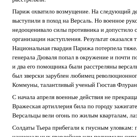
Париж охватило возмущение. На следующий д
выступили в поход на Версаль. Но военное ру
недооценивало силы противника и допустило 
организации наступления. Результат оказался 
Национальная гвардия Парижа потерпела тяже
генерала Дюваля попал в окружение и почти 
и два его помощника были расстреляны версал
был зверски зарублен любимец революционног
Коммуны, талантливый ученый Гюстав Флуран
С начала апреля военные действия не прекраща
Вражеская артиллерия била по городу зажига
Версальцы вели огонь по жилым кварталам, ла
Солдаты Тьера прибегали к гнусным уловкам: 
национальных гвардейцев или поднимали сигна