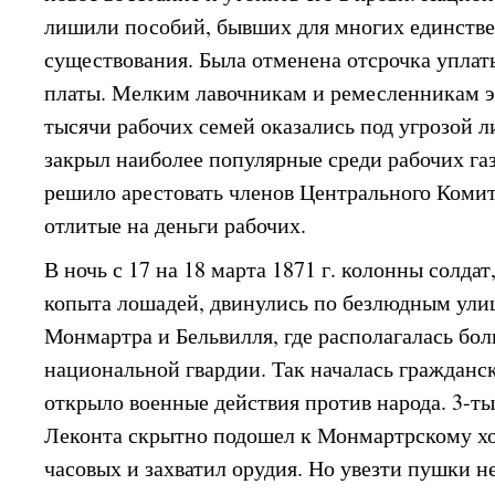
лишили пособий, бывших для многих единств
существования. Была отменена отсрочка уплат
платы. Мелким лавочникам и ремесленникам эт
тысячи рабочих семей оказались под угрозой л
закрыл наиболее популярные среди рабочих га
решило арестовать членов Центрального Комит
отлитые на деньги рабочих.
В ночь с 17 на 18 марта 1871 г. колонны солда
копыта лошадей, двинулись по безлюдным ули
Монмартра и Бельвилля, где располагалась бо
национальной гвардии. Так началась гражданск
открыло военные действия против народа. 3-т
Леконта скрытно подошел к Монмартрскому х
часовых и захватил орудия. Но увезти пушки 