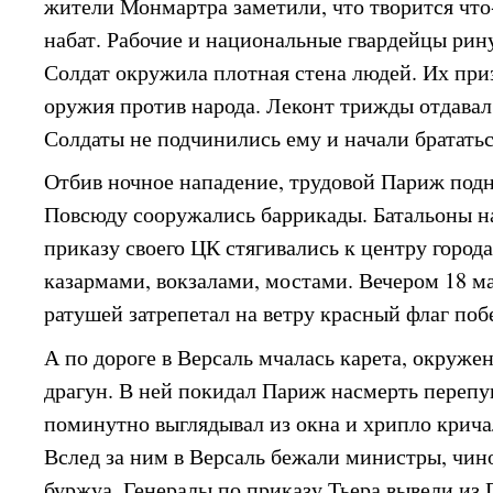
жители Монмартра заметили, что творится что
набат. Рабочие и национальные гвардейцы рин
Солдат окружила плотная стена людей. Их приз
оружия против народа. Леконт трижды отдавал 
Солдаты не подчинились ему и начали брататьс
Отбив ночное нападение, трудовой Париж подн
Повсюду сооружались баррикады. Батальоны н
приказу своего ЦК стягивались к центру город
казармами, вокзалами, мостами. Вечером 18 м
ратушей затрепетал на ветру красный флаг поб
А по дороге в Версаль мчалась карета, окруж
драгун. В ней покидал Париж насмерть перепу
поминутно выглядывал из окна и хрипло крича
Вслед за ним в Версаль бежали министры, чин
буржуа. Генералы по приказу Тьера вывели из