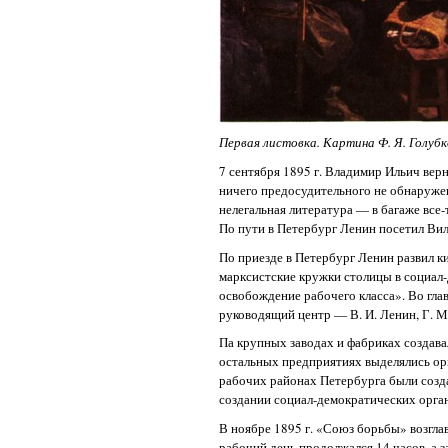
Первая листовка. Картина Ф. Я. Голубк
7 сентября 1895 г. Владимир Ильич вер
ничего предосудительного не обнаруже
нелегальная литература — в багаже все-
По пути в Петербург Ленин посетил Вил
По приезде в Петербург Ленин развил к
марксистские кружки столицы в социал
освобождение рабочего класса». Во глав
руководящий центр — В. И. Ленин, Г. М.
Па крупных заводах и фабриках создав
остальных предприятиях выделялись ор
рабочих районах Петербурга были созд
создании социал-демократических орга
В ноябре 1895 г. «Союз борьбы» возгла
рабочий день продолжался 14 часов, а з