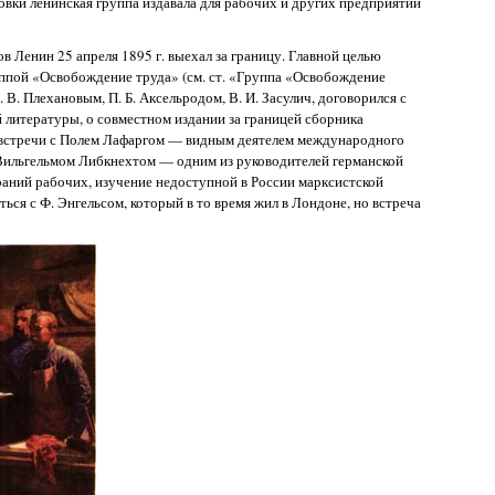
товки ленинская группа издавала для рабочих и других предприятий
 Ленин 25 апреля 1895 г. выехал за границу. Главной целью
уппой «Освобождение труда» (см. ст. «Группа «Освобождение
 В. Плехановым, П. Б. Аксельродом, В. И. Засулич, договорился с
 литературы, о совместном издании за границей сборника
 встречи с Полем Лафаргом — видным деятелем международного
 Вильгельмом Либкнехтом — одним из руководителей германской
аний рабочих, изучение недоступной в России марксистской
ься с Ф. Энгельсом, который в то время жил в Лондоне, но встреча