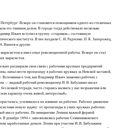
 в Петербург. Вскоре он становится помощником одного из столичных
была его главным делом. В городе тогда действовало несколько
адимир Ильич вступил в группу «стариков», состоявшую
ческого института. В нее входили С. И. Радченко, П. К. Запорожец,
А. Ванеев и другие.
 марксистом и имел опыт революционной работы. Вскоре он стал
их марксистов.
тельно расширили свои связи с рабочими крупных предприятий
ппы, начал вести пропаганду в рабочих кружках за Невской заставой,
. Вспоминая о том, как Владимир Ильич знакомил рабочих с
ина — видный рабочий-революционер И. В. Бабушкин писал:
 без всякой тетради, часто стараясь вызвать у нас возражения или
осили характер очень живой, интересный».
азрасталась, усиливалось их влияние на рабочих. Рабочее движение
ксистами новую задачу: от пропаганды в узких кружках рабочих-
окой массе рабочих. По инициативе Ленина важной формой
. В декабре 1894 г. заволновались рабочие Семянниковского
тили заработанные деньги. Ленин при участии И. В. Бабушкина