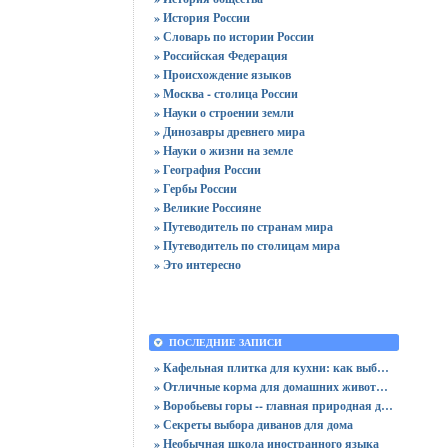
» История России
» Словарь по истории России
» Российская Федерация
» Происхождение языков
» Москва - столица России
» Науки о строении земли
» Динозавры древнего мира
» Науки о жизни на земле
» География России
» Гербы России
» Великие Россияне
» Путеводитель по странам мира
» Путеводитель по столицам мира
» Это интересно
ПОСЛЕДНИЕ ЗАПИСИ
» Кафельная плитка для кухни: как выбрать практичную отделку
» Отличные корма для домашних животных
» Воробьевы горы -- главная природная достопримечательность Москвы
» Секреты выбора диванов для дома
» Необычная школа иностранного языка