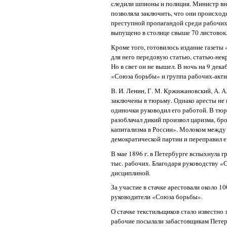
следили шпионы и полиция. Министр вн
позволяла заключить, что они происходя
преступной пропагандой среди рабочих
выпущено в столице свыше 70 листовок
Кроме того, готовилось издание газеты
для него передовую статью, статью-не
Но в свет он не вышел. В ночь на 9 дек
«Союза борьбы» и группа рабочих-актив
В. И. Ленин, Г. М. Кржижановский, А. А
заключены в тюрьму. Однако аресты не
одиночки руководил его работой. В тюр
разоблачал дикий произвол царизма, бр
капитализма в России». Молоком между
демократической партии и переправил е
В мае 1896 г. в Петербурге вспыхнула г
тыс. рабочих. Благодаря руководству 
дисциплиной.
За участие в стачке арестовали около 1
руководители «Союза борьбы».
О стачке текстильщиков стало известно 
рабочие посылали забастовщикам Петерб