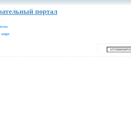
авательный портал
анеты
 мире