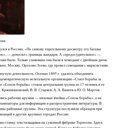
ова.
нулся в Россию. «По самому тщательному досмотру его багажа
но», — доносил с границы жандарм. А «предосудительное» —
таки было. Только упакована она была в чемодане с двойным дном.
ьно, Москву, Орехово-Зуево, где провел совещания с марксистами.
ипучую деятельность. Осенью 1895 г. удалось объединить
-демократическую нелегальную организацию «Союз борьбы за
е «Союза борьбы» стояла центральная группа из 17 человек и ее
 Кржижановский, В. В. Старков, А. А. Ванеев и Ю. О. Мартов.
ались рабочие кружки — низовые ячейки «Союза борьбы», а на
ганизаторы для информации и распространения литературы. В
аны районные группы. Эта структура послужила образцом при
низаций в других крупных городах России.
вил стачку текстильщиков на суконной фабрике Торнтона. Здесь
аработная плата была очень низкой. Когда на фабрике начались