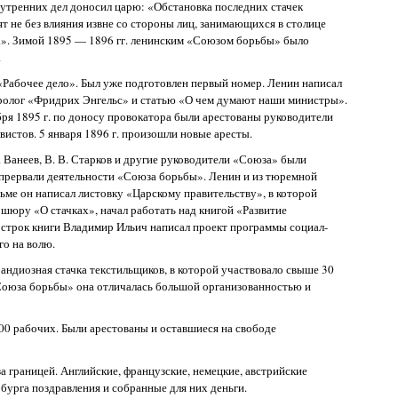
утренних дел доносил царю: «Обстановка последних стачек
т не без влияния извне со стороны лиц, занимающихся в столице
». Зимой 1895 — 1896 гг. ленинским «Союзом борьбы» было
.
 «Рабочее дело». Был уже подготовлен первый номер. Ленин написал
кролог «Фридрих Энгельс» и статью «О чем думают наши министры».
абря 1895 г. по доносу провокатора были арестованы руководители
истов. 5 января 1896 г. произошли новые аресты.
. Ванеев, В. В. Старков и другие руководители «Союза» были
 прервали деятельности «Союза борьбы». Ленин и из тюремной
ьме он написал листовку «Царскому правительству», в которой
ошюру «О стачках», начал работать над книгой «Развитие
 строк книги Владимир Ильич написал проект программы социал-
го на волю.
рандиозная стачка текстильщиков, в которой участвовало свыше 30
«Союза борьбы» она отличалась большой организованностью и
000 рабочих. Были арестованы и оставшиеся на свободе
за границей. Английские, французские, немецкие, австрийские
урга поздравления и собранные для них деньги.