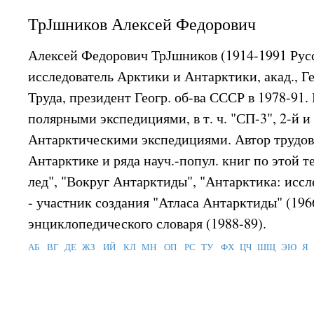
ТрЈшников Алексей Федорович
Алексей Федорович ТрЈшников (1914-1991 Рус
исследователь Арктики и Антарктики, акад., 
Труда, президент Геогр. об-ва СССР в 1978-91.
полярными экспедициями, в т. ч. "СП-3", 2-й 
Антарктическими экспедициями. Автор трудов
Антарктике и ряда науч.-попул. книг по этой т
лед", "Вокруг Антарктиды", "Антарктика: иссл
- участник создания "Атласа Антарктиды" (1966-
энциклопедического словаря (1988-89).
АБ
ВГ
ДЕ
ЖЗ
ИЙ
КЛ
МН
ОП
РС
ТУ
ФХ
ЦЧ
ШЩ
ЭЮ
Я