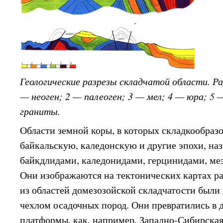
Геологические разрезы складчатой области. Р
— неоген; 2 — палеоген; 3 — мел; 4 — юра; 5 
граниты.
Области земной коры, в которых складкообраз
байкальскую, каледонскую и другие эпохи, на
байкдлидами, каледонидами, герцинидами, ме
Они изображаются на тектонических картах р
из областей домезозойской складчатости был
чехлом осадочных пород. Они превратились в 
платформы, как, например, Западно-Сибирская