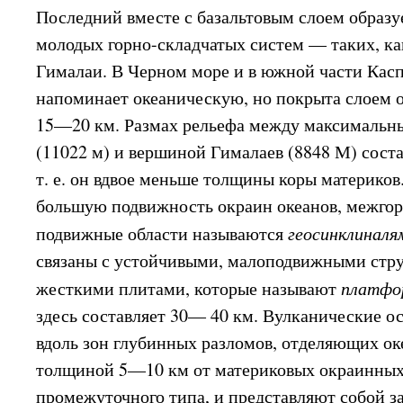
Последний вместе с базальтовым слоем образу
молодых горно-складчатых систем — таких, ка
Гималаи. В Черном море и в южной части Касп
напоминает океаническую, но покрыта слоем 
15—20 км. Размах рельефа между максимальн
(11022 м) и вершиной Гималаев (8848 М) сост
т. е. он вдвое меньше толщины коры материков
большую подвижность окраин океанов, межгор
подвижные области называются
геосинклиналя
связаны с устойчивыми, малоподвижными стр
жесткими плитами, которые называют
платфо
здесь составляет 30— 40 км. Вулканические о
вдоль зон глубинных разломов, отделяющих оке
толщиной 5—10 км от материковых окраинных
промежуточного типа, и представляют собой 