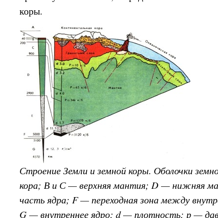
коры.
Строение Земли и земной коры. Оболочки земн
кора; В и С — верхняя мантия; D — нижняя м
часть ядра; F — переходная зона между внут
G — внутреннее ядро; d — плотность; р — да