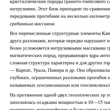
кристаллические породы гранито-гнейсового с
интрузиями. Этот блок приподнят по сравнен
передовыми прогибами на несколько километр
срединным массивом.
Все перечисленные структурные элементы Кавк
друга разломами, которые нередко нарушают и
более усложняется интрузивными массивами г
магматических пород, прорывающих ядра анти
сложная структура характерна и для других го
— Карпат, Урала, Памира и др. Она образовала
глубоких, ограниченных разломами прогибов 
называемых
геосинклиналью
или геосинклинал
На протяжении одной-двух геологических эр э
заполнялась осадками мощностью в 10—15 тыс
подверглись метаморфизму и были смяты л скл