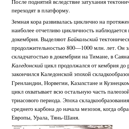
После поднятий вследствие затухания тектон
переходят в платформу.
Земная кора развивалась циклично на протяже
наиболее отчетливо цикличность наблюдается 
докембрия. Выделяют
Байкальский
тектоничес
продолжительностью 800—1000 млн. лет. Он 
складчатостью в докембрии на Тимане, в Саян
Каледонский
цикл продолжался от кембрия до 
закончился Каледонской эпохой складкообразо
Гренландии, Норвегии, Казахстане и Кузнецко
цикл охватывает всю остальную часть палеозо
триасового периода. Эпоха складкообразования
среднего карбона до начала мезозоя, когда обр
Европы, Урала, Тянь-Шаня.