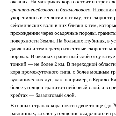
океанах. На материках кора состоит из трех сл
гранита-гнейсового
и
базальтового.
Названия 
укоренились в геологии потому, что скорости
сейсмических волн в них близки к тем, котор
прохождении через осадочные породы, граниты
поверхности Земли. На больших глубинах, в у
давлений и температур известные скорости мог
породах. В океанах гранитный слой отсутствует
тонкий — не более 2 км. В переходной области
кора промежуточного типа, с более мощным гр
вулканических дуг, как, например, в Курило-К
более утолщен гранито-гнейсовый слой, а в с
хребтах — базальтовый слой.
В горных странах кора почти вдвое толще (до 
равнинных, за счет утолщения осадочного и гр