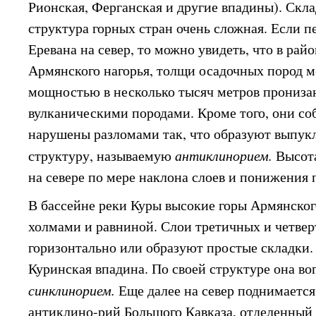
Рионская, Ферганская и другие впадины). Скла
структура горных стран очень сложная. Если п
Еревана на север, то можно увидеть, что в рай
Армянского нагорья, толщи осадочных пород м
мощностью в несколько тысяч метров прониз
вулканическими породами. Кроме того, они со
нарушены разломами так, что образуют выпу
структуру, называемую
антиклинорием.
Высот
на севере по мере наклона слоев и понижения 
В бассейне реки Куры высокие горы Армянског
холмами и равниной. Слои третичных и четве
горизонтально или образуют простые складки.
Куринская впадина. По своей структуре она во
синклинорием.
Еще далее на север поднимаетс
антиклино-рий Большого Кавказа, отделенный