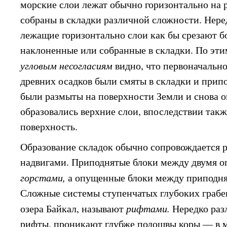
морские слои лежат обычно горизонтально на р
собраны в складки различной сложности. Неред
лежащие горизонтально слои как бы срезают бо
наклоненные или собранные в складки. По эт
угловым несогласиям
видно, что первоначальн
древних осадков были смяты в складки и прип
были размыты на поверхности Земли и снова о
образовались верхние слои, впоследствии так
поверхность.
Образование складок обычно сопровождается 
надвигами. Приподнятые блоки между двумя 
горстами,
а опущенные блоки между припод
Сложные системы ступенчатых глубоких грабе
озера Байкал, называют
рифтами.
Нередко ра
рифты, проникают глубже подошвы коры — в м