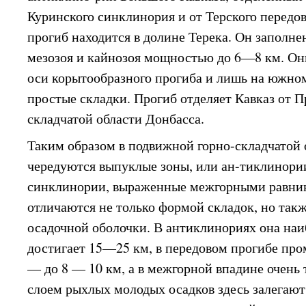
Куринского синклинория и от Терского передов
прогиб находится в долине Терека. Он заполне
мезозоя и кайнозоя мощностью до 6—8 км. Он
оси корытообразного прогиба и лишь на южном
простые складки. Прогиб отделяет Кавказ от 
складчатой области Донбасса.
Таким образом в подвижной горно-складчатой 
чередуются выпуклые зоны, или ан-тиклинори
синклинории, выраженные межгорными равнин
отличаются не только формой складок, но та
осадочной оболочки. В антиклинориях она на
достигает 15—25 км, в передовом прогибе п
— до 8 — 10 км, а в межгорной впадине очень
слоем рыхлых молодых осадков здесь залегают