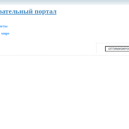
авательный портал
анеты
 мире