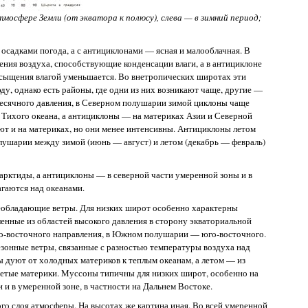
мосфере Земли (от экватора к полюсу), слева — в зимний период;
 осадками погода, а с антициклонами — ясная и малооблачная. В
ния воздуха, способствующие конденсации влаги, а в антициклоне
сыщения влагой уменьшается. Во внетропических широтах эти
, однако есть районы, где одни из них возникают чаще, другие —
месячного давления, в Северном полушарии зимой циклоны чаще
и Тихого океана, а антициклоны — на материках Азии и Северной
ют и на материках, но они менее интенсивны. Антициклоны летом
ушарии между зимой (июнь — август) и летом (декабрь — февраль)
рктиды, а антициклоны — в северной части умеренной зоны и в
гаются над океанами.
реобладающие ветры. Для низких широт особенно характерны
енные из областей высокого давления в сторону экваториальной
о-восточного направления, в Южном полушарии — юго-восточного.
езонные ветры, связанные с разностью температуры воздуха над
ы дуют от холодных материков к теплым океанам, а летом — из
ретые материки. Муссоны типичны для низких широт, особенно на
 и в умеренной зоне, в частности на Дальнем Востоке.
о слоя атмосферы. На высотах же картина иная. Во всей умеренной