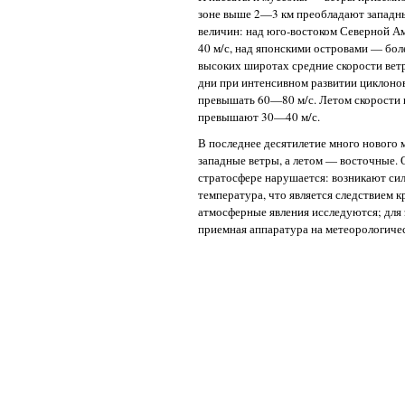
зоне выше 2—3 км преобладают западные
величин: над юго-востоком Северной Ам
40 м/с, над японскими островами — боле
высоких широтах средние скорости ветр
дни при интенсивном развитии циклонов
превышать 60—80 м/с. Летом скорости 
превышают 30—40 м/с.
В последнее десятилетие много нового 
западные ветры, а летом — восточные. 
стратосфере нарушается: возникают си
температура, что является следствием
атмосферные явления исследуются; для 
приемная аппаратура на метеорологиче