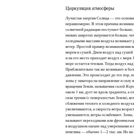
Циркуляция атмосферы
Лучистая энергия Солнца — это основно
неравномерно. В этом причина возникн
солнечной радиации поступает больше, 
низких широтах нагревается больше, че
холодными массами воздуха возникает 
ветер. Простой пример возникновения 
морем и сушей. Днем воздух над сушей 
и на его место приходит воздух с моря
море остается теплым. Тогда воздух над
Приблизительно так же возникают и бол
давления. Это происходит до тех пор, п
зоны у экватора на направление и силу
вращения Земли, называемая
силой Кор
около 1 км, дует не вдоль градиента, а 
сила трения (с поверхностью Земли), ко
сближении теплого и холодного воздух
увеличиваются, а скорость ветра возрас
уменьшаются, ветры ослабевают. Зоны,
называют переходными или
фронталън
в воздушном океане над умеренными и
невелика — обычно 1—2 тыс. км. Но на 