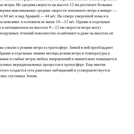
 ветры. Их средняя скорость на высоте 12 км достигает больших
ерики максимальные средние скорости зонального ветра в январе —
е 60 м/с и над Аравией — 44 м/с. На севере умеренной зоны и в
а невелики: в основном не выше 10—12 м/с. Однако в отдельные
 и антициклонов на высотах 9—12 км скорости ветра могут
воздушных течений повсеместно ослабевают и даже на высотах не
мы узнали о режиме ветра в стратосфере. Зимой в ней преобладают
Однако в отдельные зимние месяцы режим ветра и температуры в
льные и слабые ветры любых направлений и значительно повышается
 крупных меридиональных процессов в тропосфере. Еще многие
этого создается сеть ракетных наблюдений и усовершенствуется
ских спутниках Земли.