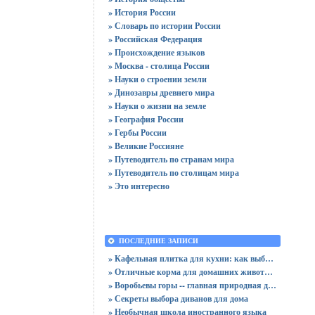
» История России
» Словарь по истории России
» Российская Федерация
» Происхождение языков
» Москва - столица России
» Науки о строении земли
» Динозавры древнего мира
» Науки о жизни на земле
» География России
» Гербы России
» Великие Россияне
» Путеводитель по странам мира
» Путеводитель по столицам мира
» Это интересно
ПОСЛЕДНИЕ ЗАПИСИ
» Кафельная плитка для кухни: как выбрать практичную отделку
» Отличные корма для домашних животных
» Воробьевы горы -- главная природная достопримечательность Москвы
» Секреты выбора диванов для дома
» Необычная школа иностранного языка