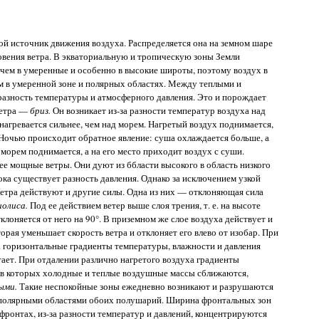
й источник движения воздуха. Распределяется она на земном шаре
овения ветра. В экваториальную и тропическую зоны Земли
чем в умеренные и особенно в высокие широты, поэтому воздух в
м в умеренной зоне и полярных областях. Между теплыми и
разность температуры и атмосферного давления. Это и порождает
ветра —
бриз.
Он возникает из-за разности температур воздуха над
нагревается сильнее, чем над морем. Нагретый воздух поднимается,
. Ночью происходит обратное явление: суша охлаждается больше, а
 морем поднимается, а на его место приходит воздух с суши.
ее мощные ветры. Они дуют из ббласти высокого в область низкого
ока существует разность давления. Однако за исключением узкой
 ветра действуют и другие силы. Одна из них — отклоняющая сила
иолиса.
Под ее действием ветер выше слоя трения, т. е. на высоте
отклоняется от него на 90°. В приземном же слое воздуха действует и
торая уменьшает скорость ветра и отклоняет его влево от изобар. При
а горизонтальные градиенты температуры, влажности и давления
тает. При отдалении различно нагретого воздуха градиенты
 в которых холодные и теплые воздушные массы сближаются,
ыми.
Такие неспокойные зоны ежедневно возникают и разрушаются
 полярными областями обоих полушарий. Ширина фронтальных зон
фронтах, из-за разности температур и давлений, концентрируются