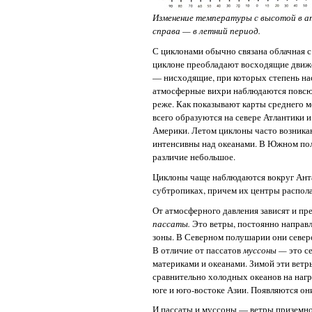
Изменение температуры с высотой в ат
справа — в летний период.
С циклонами обычно связана облачная с
циклоне преобладают восходящие движе
— нисходящие, при которых степень на
атмосферные вихри наблюдаются повсюду
реже. Как показывают карты среднего 
всего образуются на севере Атлантики 
Америки. Летом циклоны часто возника
интенсивны над океанами. В Южном пол
различие небольшое.
Циклоны чаще наблюдаются вокруг Анта
субтропиках, причем их центры распола
От атмосферного давления зависят и п
пассаты.
Это ветры, постоянно направл
зоны. В Северном полушарии они север
В отличие от пассатов
муссоны —
это с
материками и океанами. Зимой эти ветр
сравнительно холодных океанов на наг
юге и юго-востоке Азии. Появляются они
И пассаты и муссоны — ветры приземног