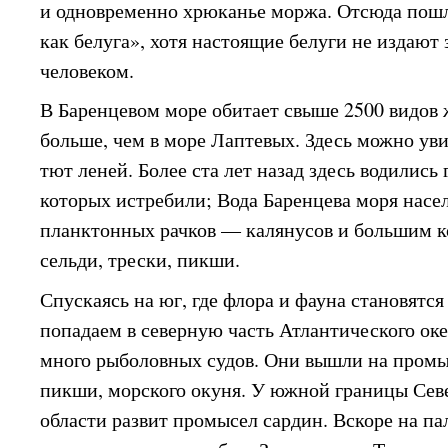
и одновременно хрюканье моржа. Отсюда пошл
как белуга», хотя настоящие белуги не издают
человеком.
В Баренцевом море обитает свыше 2500 видов жи
больше, чем в море Лаптевых. Здесь можно уви
тют леней. Более ста лет назад здесь водились
которых истребили; Вода Баренцева моря нас
планктонных рачков — калянусов и большим 
сельди, трески, пикши.
Спускаясь на юг, где флора и фауна становятся
попадаем в северную часть Атлантического оке
много рыболовных судов. Они вышли на промыс
пикши, морского окуня. У южной границы Се
области развит промысел сардин. Вскоре на па