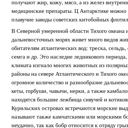
получают жир, кожу, мясо, а из желез внутре
медицинские препараты. Ц Антарктике можно 
плавучие заводы советских китобойных флоти
В Северной умеренной области Тихого океана 
дальневосточных морях живет много видов жив
обитателям атлантических вод: треска, сельдь,
семга и др. Это наследие ледникового периода,
климата изгнало многих животных из полярны
районы на севере Атлантического и Тихого оке
огромное количество и разнообразие дальнево
кеты, горбуши, чавычи, нерки, а также камбал
находятся большие лежбища сивучей и котиков
Курильских островах встречаются морские вы
называют также камчатскими или морскими бо
неудачно, так как бобр относится к отряду гры