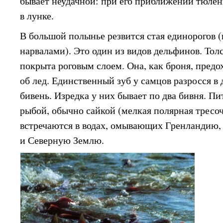
бывает неудачной: при его приближении тюле
в лунке.
В большой полынье резвится стая единорогов 
нарвалами). Это один из видов дельфинов. Тол
покрыта роговым слоем. Она, как броня, предо
об лед. Единственный зуб у самцов разросся в 
бивень. Изредка у них бывает по два бивня. П
рыбой, обычно сайкой (мелкая полярная тресоч
встречаются в водах, омывающих Гренландию
и Северную Землю.