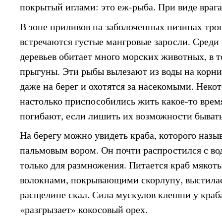
покрытый иглами: это еж-рыба. При виде врага 
В зоне приливов на заболоченных низинах тр
встречаются густые мангровые заросли. Среди
деревьев обитает много морских животных, в 
прыгуны. Эти рыбы вылезают из воды на корни
даже на берег и охотятся за насекомыми. Нек
настолько приспособились жить какое-то время
погибают, если лишить их возможности бывать
На берегу можно увидеть краба, которого наз
пальмовым вором. Он почти распростился с во
только для размножения. Питается краб мякоть
волокнами, покрывающими скорлупу, выстилае
расщелине скал. Сила мускулов клешни у краба
«разгрызает» кокосовый орех.