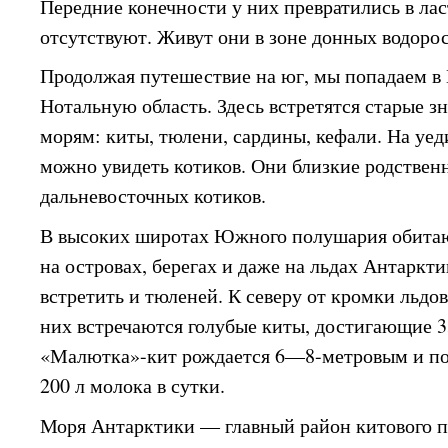
Передние конечности у них превратились в лас
отсутствуют. Живут они в зоне донных водоро
Продолжая путешествие на юг, мы попадаем
Нотальную область. Здесь встретятся старые 
морям: киты, тюлени, сардины, кефали. На уе
можно увидеть котиков. Они близкие родстве
дальневосточных котиков.
В высоких широтах Южного полушария обита
на островах, берегах и даже на льдах Антаркт
встретить и тюленей. К северу от кромки льдо
них встречаются голубые киты, достигающие 33
«Малютка»-кит рождается 6—8-метровым и по
200 л молока в сутки.
Моря Антарктики — главный район китового п