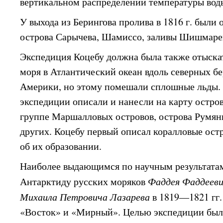
вертикальном распределении температуры воды
У выхода из Берингова пролива в 1816 г. были
острова Сарычева, Шамиссо, заливы Шишмарев
Экспедиция Коцебу должна была также отыскат
моря в Атлантический океан вдоль северных б
Америки, но этому помешали сплошные льды. 
экспедиции описали и нанесли на карту остров
группе Маршалловых островов, острова Румянц
других. Коцебу первый описал коралловые остр
об их образовании.
Наиболее выдающимся по научным результатам
Антарктиду русских моряков
Фаддея Фаддееви
Михаила Петровича Лазарева
в 1819—1821 гг
«Восток» и «Мирный». Целью экспедиции был