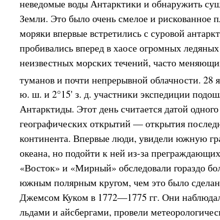
неведомые воды Антарктики и обнаружить су
Земли. Это было очень смелое и рискованное п
моряки впервые встретились с суровой антарк
пробивались вперед в хаосе огромных ледяных 
неизвестных морских течений, часто меняющих
туманов и почти непрерывной облачности. 28 ян
ю. ш. и 2°15' з. д. участники экспедиции подо
Антарктиды. Этот день считается датой одног
географических открытий — открытия последн
континента. Впервые люди, увидели южную гр
океана, но подойти к ней из-за преграждающих
«Восток» и «Мирный» обследовали гораздо бо
южным полярным кругом, чем это было сдела
Джемсом Куком в 1772—1775 гг. Они наблюда
льдами и айсбергами, провели метеорологичес