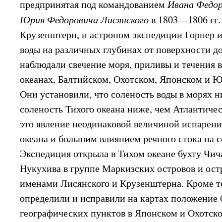
предпринятая под командованием
Ивана Федо
Юрия Федоровича Лисянского
в 1803—1806 гг
Крузенштерн, и астроном экспедиции Горнер 
воды на различных глубинах от поверхности до
наблюдали свечение моря, приливы и течения 
океанах, Балтийском, Охотском, Японском и 
Они установили, что соленость воды в морях ни
соленость Тихого океана ниже, чем Атлантиче
это явление неодинаковой величиной испарен
океана и большим влиянием речного стока на 
Экспедиция открыла в Тихом океане бухту Чича
Нукухива в группе Маркизских островов и ост
именами Лисянского и Крузенштерна. Кроме т
определили и исправили на картах положение 
географических пунктов в Японском и Охотско