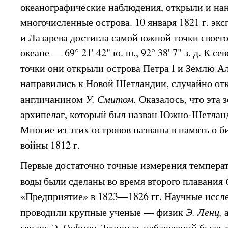
океанографические наблюдения, открыли и нан
многочисленные острова. 10 января 1821 г. эк
и Лазарева достигла самой южной точки своег
океане — 69° 21' 42" ю. ш., 92° 38' 7" з. д. К с
точки они открыли острова Петра I и Землю Ал
направились к Новой Шетландии, случайно отк
англичанином
У. Смитом.
Оказалось, что эта 
архипелаг, который был назван Южно-Шетлан
Многие из этих островов названы в память о 
войны 1812 г.
Первые достаточно точные измерения темпера
воды были сделаны во время второго плавания
«Предприятие» в 1823—1826 гг. Научные иссл
проводили крупные ученые — физик
Э. Ленц,
геолог
Э. Гофман.
Точность наблюдений была д