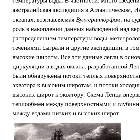
температуры воды. В частности, много сведени
австралийская экспедиция в Атлантическом, 
океанах, возглавляемая
Вуллершторфом,
на су
роль в накоплении данных наблюдений над ве
распределением температуры воды, метеороло
течениями сыграли и другие экспедиции, в том
высокие широты. Все эти данные легли в осно
циркуляции в водах океана, разработанной Ленц
были обнаружены потоки теплых поверхностны
экватора к высоким широтам, и потоки холодн
высоких широт к экватору. Схема Ленца вперв
теплообмен между поверхностными и глубинн
между водами низких и высоких широт.