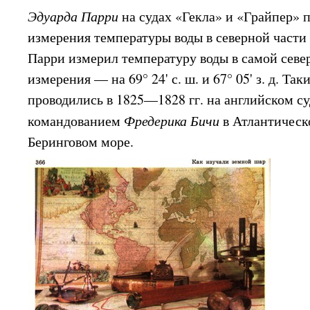
Эдуарда Парри
на судах «Гекла» и «Грайпер» 
измерения температуры воды в северной части 
Парри измерил температуру воды в самой север
измерения — на 69° 24' с. ш. и 67° 05' з. д. Та
проводились в 1825—1828 гг. на английском с
командованием
Фредерика Бичи
в Атлантическ
Беринговом море.