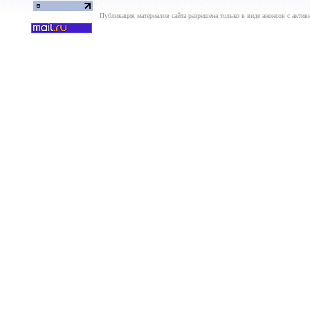
Публикация материалов сайта разрешена только в виде анонсов с актив