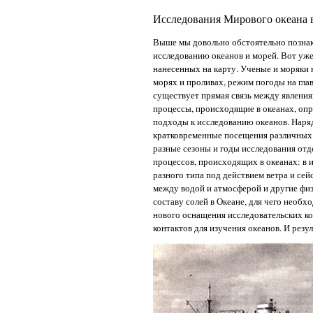
Исследования Мирового океана 
Выше мы довольно обстоятельно познако
исследованию океанов и морей. Вот уже
нанесенных на карту. Ученые и моряки 
морях и проливах, режим погоды на гла
существует прямая связь между явления
процессы, происходящие в океанах, опр
подходы к исследованию океанов. Нар
кратковременные посещения различных 
разные сезоны и годы исследования от
процессов, происходящих в океанах: в 
разного типа под действием ветра и се
между водой и атмосферой и другие физ
составу солей в Океане, для чего необ
нового оснащения исследовательских к
контактов для изучения океанов. И рез