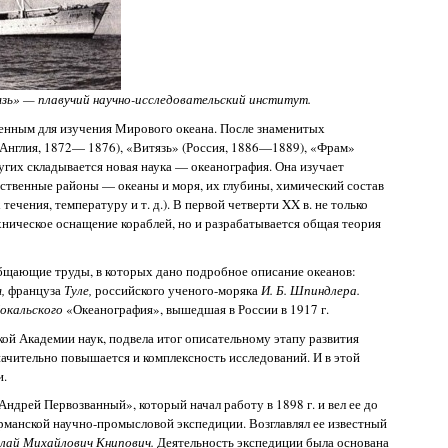
зь» — плавучий научно-исследовательский институт.
венным для изучения Мирового океана. После знаменитых
(Англия, 1872— 1876), «Витязь» (Россия, 1886—1889), «Фрам»
гих складывается новая наука — океанография. Она изучает
ественные районы — океаны и моря, их глубины, химический состав
течения, температуру и т. д.). В первой четверти XX в. не только
ехническое оснащение кораблей, но и разрабатывается общая теория
общающие труды, в которых дано подробное описание океанов:
я,
француза
Туле,
российского ученого-моряка
И. Б. Шпиндлера.
окальского
«Океанография», вышедшая в России в 1917 г.
кой Академии наук, подвела итог описательному этапу развития
ачительно повышается и комплексность исследований. И в этой
и.
Андрей Первозванный», который начал работу в 1898 г. и вел ее до
урманской научно-промысловой экспедиции. Возглавлял ее известный
лай Михайлович Книпович.
Деятельность экспедиции была основана