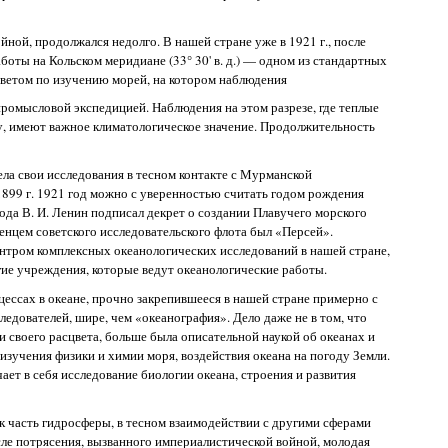
ной, продолжался недолго. В нашей стране уже в 1921 г., после
боты на Кольском меридиане (33° 30' в. д.) — одном из стандартных
ветом по изучению морей, на котором наблюдения
промысловой экспедицией. Наблюдения на этом разрезе, где теплые
, имеют важное климатологическое значение. Продолжительность
ла свои исследования в тесном контакте с Мурманской
1899 г. 1921 год можно с уверенностью считать годом рождения
года В. И. Ленин подписал декрет о создании Плавучего морского
енцем советского исследовательского флота был «Персей».
ентром комплексных океанологических исследований в нашей стране,
угие учреждения, которые ведут океанологические работы.
цессах в океане, прочно закрепившееся в нашей стране примерно с
ледователей, шире, чем «океанография». Дело даже не в том, что
 своего расцвета, больше была описательной наукой об океанах и
изучения физики и химии моря, воздействия океана на погоду Земли.
ает в себя исследование биологии океана, строения и развития
как часть гидросферы, в тесном взаимодействии с другими сферами
сле потрясения, вызванного империалистической войной, молодая