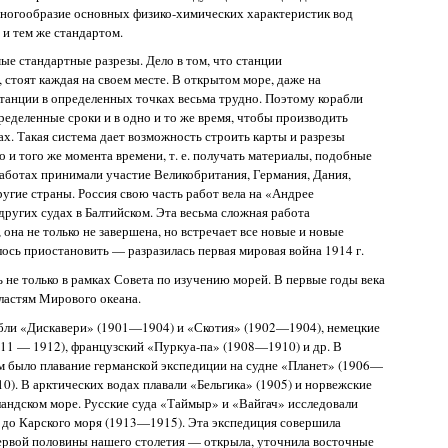
е многообразие основных физико-химических характеристик вод
 и тем же стандартом.
ые стандартные разрезы. Дело в том, что станции
 стоят каждая на своем месте. В открытом море, даже на
станции в определенных точках весьма трудно. Поэтому корабли
ределенные сроки и в одно и то же время, чтобы производить
х. Такая система дает возможность строить карты и разрезы
 и того же момента времени, т. е. получать материалы, подобные
аботах принимали участие Великобритания, Германия, Дания,
ругие страны. Россия свою часть работ вела на «Андрее
других судах в Балтийском. Эта весьма сложная работа
 она не только не завершена, но встречает все новые и новые
ось приостановить — разразилась первая мировая война 1914 г.
 не только в рамках Совета по изучению морей. В первые годы века
ластям Мирового океана.
абли «Дискавери» (1901—1904) и «Скотия» (1902—1904), немецкие
11 — 1912), французский «Пуркуа-па» (1908—1910) и др. В
м было плавание германской экспедиции на судне «Планет» (1906—
0). В арктических водах плавали «Бельгика» (1905) и норвежские
ландском море. Русские суда «Таймыр» и «Вайгач» исследовали
а до Карского моря (1913—1915). Эта экспедиция совершила
ервой половины нашего столетия — открыла, уточнила восточные