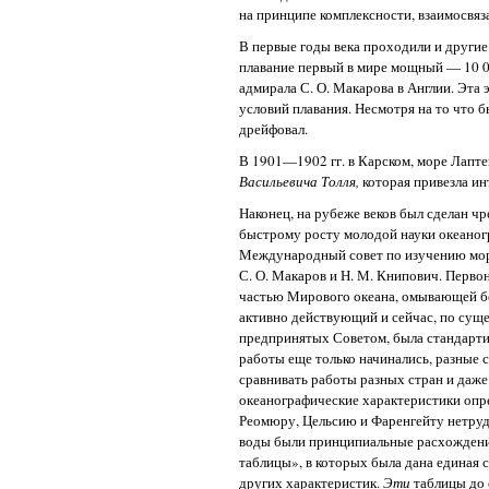
на принципе комплексности, взаимосвяз
В первые годы века проходили и други
плавание первый в мире мощный — 10 0
адмирала С. О. Макарова в Англии. Эта
условий плавания. Несмотря на то что б
дрейфовал.
В 1901—1902 гг. в Карском, море Лапт
Васильевича Толля,
которая привезла ин
Наконец, на рубеже веков был сделан 
быстрому росту молодой науки океаногр
Международный совет по изучению морей,
С. О. Макаров и Н. М. Книпович. Перв
частью Мирового океана, омывающей бе
активно действующий и сейчас, по суще
предпринятых Советом, была стандарти
работы еще только начинались, разные 
сравнивать работы разных стран и даже
океанографические характеристики опре
Реомюру, Цельсию и Фаренгейту нетруд
воды были принципиальные расхождения
таблицы», в которых была дана единая 
других характеристик.
Эти
таблицы до 