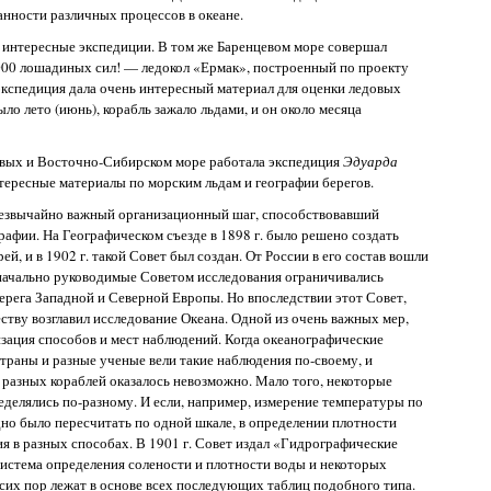
анности различных процессов в океане.
е интересные экспедиции. В том же Баренцевом море совершал
00 лошадиных сил! — ледокол «Ермак», построенный по проекту
 экспедиция дала очень интересный материал для оценки ледовых
ыло лето (июнь), корабль зажало льдами, и он около месяца
евых и Восточно-Сибирском море работала экспедиция
Эдуарда
тересные материалы по морским льдам и географии берегов.
чрезвычайно важный организационный шаг, способствовавший
афии. На Географическом съезде в 1898 г. было решено создать
 и в 1902 г. такой Совет был создан. От России в его состав вошли
оначально руководимые Советом исследования ограничивались
рега Западной и Северной Европы. Но впоследствии этот Совет,
ству возглавил исследование Океана. Одной из очень важных мер,
зация способов и мест наблюдений. Когда океанографические
страны и разные ученые вели такие наблюдения по-своему, и
 разных кораблей оказалось невозможно. Мало того, некоторые
делялись по-разному. И если, например, измерение температуры по
но было пересчитать по одной шкале, в определении плотности
 в разных способах. В 1901 г. Совет издал «Гидрографические
система определения солености и плотности воды и некоторых
сих пор лежат в основе всех последующих таблиц подобного типа.