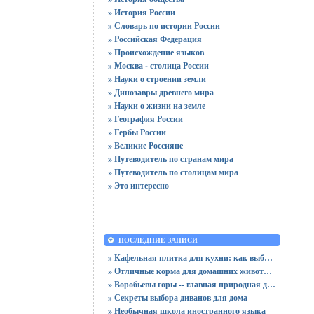
» История России
» Словарь по истории России
» Российская Федерация
» Происхождение языков
» Москва - столица России
» Науки о строении земли
» Динозавры древнего мира
» Науки о жизни на земле
» География России
» Гербы России
» Великие Россияне
» Путеводитель по странам мира
» Путеводитель по столицам мира
» Это интересно
ПОСЛЕДНИЕ ЗАПИСИ
» Кафельная плитка для кухни: как выбрать практичную отделку
» Отличные корма для домашних животных
» Воробьевы горы -- главная природная достопримечательность Москвы
» Секреты выбора диванов для дома
» Необычная школа иностранного языка