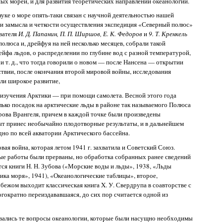
ных морей, и для развития теоретических направлений океанологии.
уке о море опять-таки связан с научной деятельностью нашей
ти замысла и четкости осуществления экспедиция «Северный полюс»
вателя
И. Д. Папанин, П. П. Ширшов, Е. К. Федоров
и
9. Т. Кренкель
олюса и, дрейфуя на ней несколько месяцев, собрали такой
йфа льдов, о распределении по глубине вод с разной температурой,
и т. д., что тогда говорили о новом — после Нансена — открытии
твии, после окончания второй мировой войны, исследования
ли широкое развитие,
 изучения Арктики — при помощи самолета. Весной этого года
ько посадок на арктические льды в районе так называемого Полюса
трова Врангеля, причем в каждой точке были произведены
ыт принес необычайно плодотворные результаты, и в дальнейшем
но по всей акватории Арктического бассейна.
вая война, которая летом 1941 г. захватила и Советский Союз.
ые работы были прерваны, но обработка собранных ранее сведений
ся книги Н. Н. Зубова («Морские воды и льды», 1938, «Льды
ика моря», 1941), «Океанологические таблицы», второе,
рубежом выходит классическая книга X. У. Свердрупа в соавторстве с
гократно переиздававшаяся, до сих пор считается одной из
вались те вопросы океанологии, которые были насущно необходимы