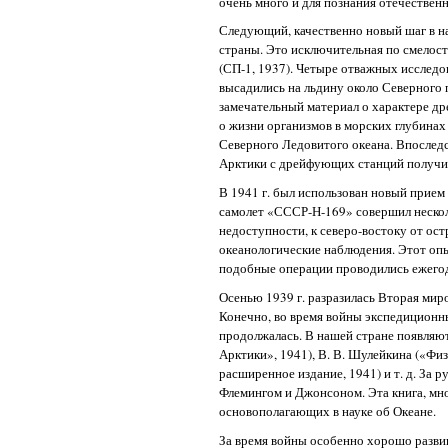
очень много и для познания отечествен
Следующий, качественно новый шаг в на
страны. Это исключительная по смелос
(СП-1, 1937). Четыре отважных исследо
высадились на льдину около Северного п
замечательный материал о характере дре
о жизни организмов в морских глубинах 
Северного Ледовитого океана. Впоследс
Арктики с дрейфующих станций получи
В 1941 г. был использован новый прием
самолет «СССР-Н-169» совершил нескол
недоступности, к северо-востоку от ос
океанологические наблюдения. Этот оп
подобные операции проводились ежегод
Осенью 1939 г. разразилась Вторая миро
Конечно, во время войны экспедиционн
продолжалась. В нашей стране появляют
Арктики», 1941), В. В. Шулейкина («Физ
расширенное издание, 1941) и т. д. За 
Флемингом и Джонсоном. Эта книга, мно
основополагающих в науке об Океане.
За время войны особенно хорошо разви