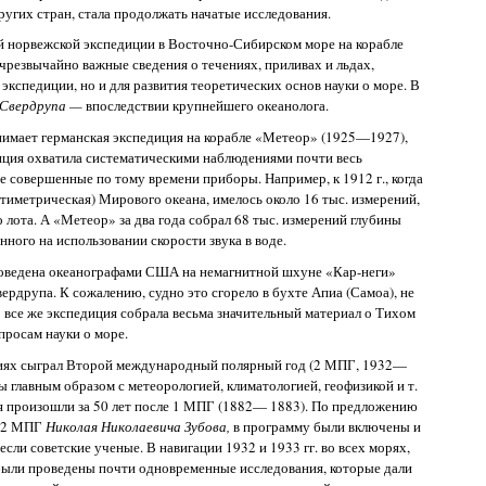
ругих стран, стала продолжать начатые исследования.
ой норвежской экспедиции в Восточно-Сибирском море на корабле
резвычайно важные сведения о течениях, приливах и льдах,
экспедиции, но и для развития теоретических основ науки о море. В
. Свердрупа —
впоследствии крупнейшего океанолога.
нимает германская экспедиция на корабле «Метеор» (1925—1927),
иция охватила систематическими наблюдениями почти весь
е совершенные по тому времени приборы. Например, к 1912 г., когда
атиметрическая) Мирового океана, имелось около 16 тыс. измерений,
ота. А «Метеор» за два года собрал 68 тыс. измерений глубины
ного на использовании скорости звука в воде.
оведена океанографами США на немагнитной шхуне «Кар-неги»
ердрупа. К сожалению, судно это сгорело в бухте Апиа (Самоа), не
 все же экспедиция собрала весьма значительный материал о Тихом
просам науки о море.
иях сыграл Второй международный полярный год (2 МПГ, 1932—
ы главным образом с метеорологией, климатологией, геофизикой и т.
ния произошли за 50 лет после 1 МПГ (1882— 1883). По предложению
а 2 МПГ
Николая Николаевича Зубова,
в программу были включены и
если советские ученые. В навигации 1932 и 1933 гг. во всех морях,
ыли проведены почти одновременные исследования, которые дали