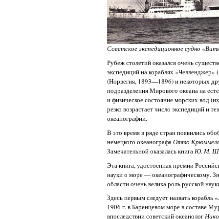
Советское экспедиционное судно «Витя
Рубеж столетий оказался очень сущест
экспедиций на кораблях «Челленджер» 
(Норвегия, 1893—1896) и некоторых дру
подразделения Мирового океана на ест
и физическое состояние морских вод (их 
резко возрастает число экспедиций и т
океанографии.
В это время в ряде стран появились об
немецкого океанографа
Отто Крюммел
Замечательной оказалась книга
Ю. М. Ш
Эта книга, удостоенная премии Российс
науки о море — океанографическому. Зн
области очень велика роль русской наук
Здесь первым следует назвать корабль «
1906 г. в Баренцевом море в составе М
впоследствии советский океанолог
Нико