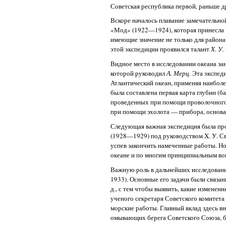
Советская республика первой, раньше д
Вскоре началось плавание замечательн
«Мод» (1922—1924), которая принесла ч
имеющие значение не только для района 
этой экспедиции проявился талант
X. У
Видное место в исследовании океана за
которой руководил
А. Мерц.
Эта экспед
Атлантический океан, применяя наиболе
была составлена первая карта глубин (б
проведенных при помощи проволочного л
при помощи эхолота — прибора, основан
Следующая важная экспедиция была пр
(1928—1929) под руководством X. У. Св
успев закончить намеченные работы. Но
океане и по многим принципиальным во
Важную роль в дальнейших исследован
1933). Основные его задачи были связан
д., с тем чтобы выявить, какие измене
ученого секретаря Советского комитет
морские работы. Главный вклад здесь вн
омывающих берега Советского Союза, б