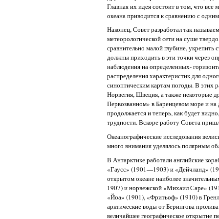
Главная их идея состоит в том, что вс
океана приводится к сравнению с одним
Наконец, Совет разработал так называем
метеорологической сети на суше твердо,
сравнительно малой глубине, укрепить 
должны приходить в эти точки через оп
наблюдения на определенных- горизонта
распределения характеристик для одного
синоптическим картам погоды. В этих р
Норвегия, Швеция, а также некоторые д
Первозванном» в Баренцевом море и на 
продолжается и теперь, как будет видно,
трудности. Вскоре работу Совета пришл
Океанографические исследования велись
много внимания уделялось полярным об
В Антарктике работали английские кор
«Гаусс» (1901—1903) и «Дейчланд» (19
открытом океане наиболее значительны
1907) и норвежской «Михаил Саре» (191
«Йоа» (1901), «Фритьоф» (1910) в Грен
арктические воды от Берингова пролив
величайшее географическое открытие п