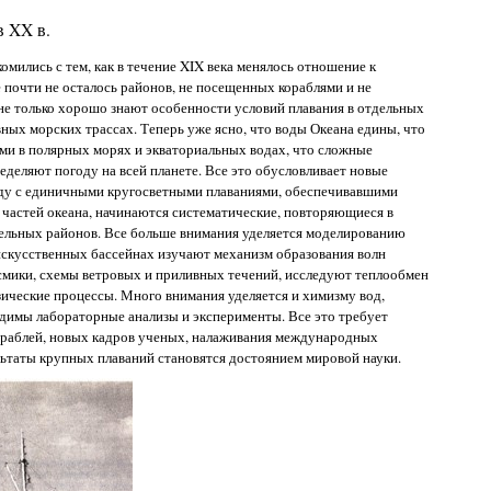
в XX в.
мились с тем, как в течение XIX века менялось отношение к
 почти не осталось районов, не посещенных кораблями и не
не только хорошо знают особенности условий плавания в отдельных
вных морских трассах. Теперь уже ясно, что воды Океана едины, что
ми в полярных морях и экваториальных водах, что сложные
еделяют погоду на всей планете. Все это обусловливает новые
яду с единичными кругосветными плаваниями, обеспечивавшими
частей океана, начинаются систематические, повторяющиеся в
дельных районов. Все больше внимания уделяется моделированию
искусственных бассейнах изучают механизм образования волн
йсмики, схемы ветровых и приливных течений, исследуют теплообмен
ические процессы. Много внимания уделяется и химизму вод,
ходимы лабораторные анализы и эксперименты. Все это требует
ораблей, новых кадров ученых, налаживания международных
ультаты крупных плаваний становятся достоянием мировой науки.