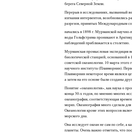
берега Северной Земли.
Перерыв в исследованиях, вызванный вой
изгнания интервентов, возобновились ра
разрезов, принятых Международным со
начались в 1898 г. Мурманской научно-
воды Гольфстрима проникают в Арктику
наблюдений приближается к столетию.
Мурманская промысловая экспедиция ве
биологической станцией, основанной в 
советской океанологии. 10 марта этого 
научного института (Плавморнин). Перв
Плавморнин некоторое время являлся ц
а затем на его основе были созданы др
Понятие «океанология», как наука о про
конца 30-х годов, по мнению многих исс
океанография, соответствующая времени
морях. Океанография много сделала для 
Океанология кроме этих вопросов включ
морского дна.
Она исследует океан не сам по себе, а 
планеты. Очень важно отметить, что по