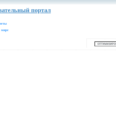
авательный портал
анеты
 мире