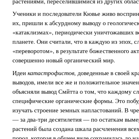
растениями, переселившимися из других облас
Ученики и последователи Кювье живо восприня
их, пришли к абсурдному выводу о геологичес
«катаклизмах», периодически уничтожавших в
планете. Они считали, что в каждую из эпох,
«переворотом», в результате божественного ак
совершенно новый органический мир.
Идеи
катастрофистов,
доведенные в своей к
выводов, имели все же и положительное значен
объясняли вывод Смйтта о том, что каждому 
специфические органические формы. Это побу
изучать строение земных напластований. В чр
— за два-три десятилетия — по остаткам вым
растений была создана шкала расчленения все
пород, которая в общем виде сохранилась до н