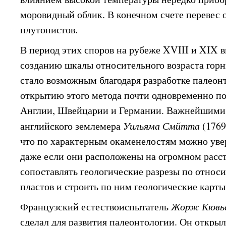
моровидный облик. В конечном счете перевес о
плутонистов.
В период этих споров на рубеже XVIII и XIX в
созданию шкалы относительного возраста горн
стало возможным благодаря разработке палеон
открытию этого метода почти одновременно п
Англии, Швейцарии и Германии. Важнейшими
английского землемера
Уильяма Смйтта
(176
что по характерным окаменелостям можно увер
даже если они расположены на огромном расст
сопоставлять геологические разрезы по относ
пластов и строить по ним геологические карты
Французский естествоиспытатель
Жорж Кювь
сделал для развития палеонтологии. Он откры