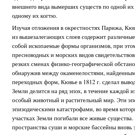
внешнего вида вымерших существ по одной их 
одному их когтю.
Изучая отложения в окрестностях Парижа, Кюв
из вышезалегающих слоев содержит различные
собой ископаемые формы организмов, при это
пресноводных и морских видов свидетельствов
резких сменах физико-географической обстано
обнаружив между окаменелостями, найденными
переходных форм, Кювье в 1812 г. сделал вывод
Земли делится на ряд эпох, в течение каждой 
особый животный и растительный мир. Эти эп
эпизодическими катастрофами, во время кото
участках Земли погибали все живые существа
пространства суши и морские бассейны вновь