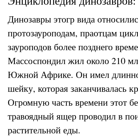
Энциклопедия динозавров:
Динозавры этогр вида относилис
протозауроподам, праотцам цик
зауроподов более позднего време
Массоспондил жил около 210 млн
Южной Африке. Он имел длинно
шейку, которая заканчивалась к
Огромную часть времени этот б
травоядный ящер проводил в по
растительной еды.