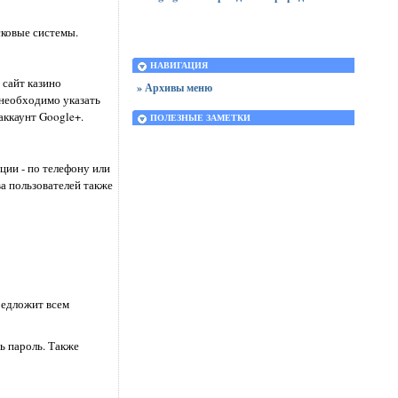
сковые системы.
НАВИГАЦИЯ
 сайт казино
» Архивы меню
 необходимо указать
аккаунт Google+.
ПОЛЕЗНЫЕ ЗАМЕТКИ
ции - по телефону или
а пользователей также
редложит всем
ь пароль. Также