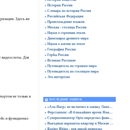
» История России
» Словарь по истории России
» Российская Федерация
ризации. Здесь же
» Происхождение языков
» Москва - столица России
» Науки о строении земли
» Динозавры древнего мира
» Науки о жизни на земле
» География России
» Гербы России
 видеослоты. Для
» Великие Россияне
» Путеводитель по странам мира
» Путеводитель по столицам мира
» Это интересно
портом не только в
ПОСЛЕДНИЕ ЗАПИСИ
» «Аль-Наср» не включил в заявку Лапорта после срыва трансфера в «Атлетик»
» Ферстаппен: «В ближайшее время Ямаль получит «Золотой мяч»
» Суперкомпьютер Opta определил фаворитов Лиги чемпионов 2025/2026
фейс и функционал
» Выгодные варианты квартир в Москве с доступными ценами для покупки без переплат
» Raging Rhino - рев дикой природы