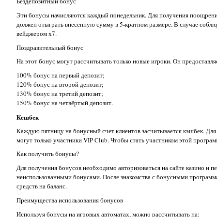
Бездепозитный бонус
Эти бонусы начисляются каждый понедельник. Для получения поощрения
должен отыграть внесенную сумму в 5-кратном размере. В случае соблю
вейджером х7.
Поздравительный бонус
На этот бонус могут рассчитывать только новые игроки. Он предоставляе
100% бонус на первый депозит;
120% бонус на второй депозит;
130% бонус на третий депозит;
150% бонус на четвёртый депозит.
Кешбек
Каждую пятницу на бонусный счет клиентов засчитывается кэшбек. Для 
могут только участники VIP Club. Чтобы стать участником этой програм
Как получить бонусы?
Для получения бонусов необходимо авторизоваться на сайте казино и п
неиспользованными бонусами. После знакомства с бонусными программа
средств на баланс.
Преимущества использования бонусов
Используя бонусы на игровых автоматах, можно рассчитывать на: