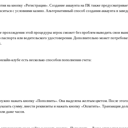
атия на кнопку «Регистрация». Создание аккаунта на ПК также предусматривае
аситься с условиями казино. Альтернативный способ создания аккаунта в заве
е прохождения этой процедуры игрок сможет без проблем выводить свои выи
 паспорта или водительского удостоверения. Дополнительно может потребова
.
 онлайн-клубе есть несколько способов пополнения счета:
е нужно нажать кнопку «Пополнить». Она выделена желтым цветом. После этого
указать сумму, внести реквизиты и нажать кнопку «Оплатить». Транзакция до
или даже часов.
вторизоваться на сайте и нажать кнопку «Пополнить». Далее откроется разде