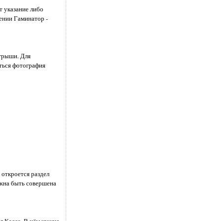
т указание либо
дении Гаминатор -
грыши. Для
ться фотография
 откроется раздел
лжна быть совершена
л Касса. В нём нужно