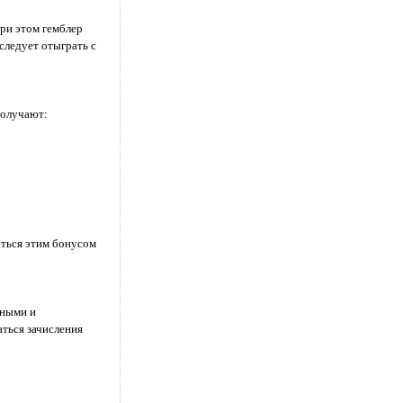
ри этом гемблер
следует отыграть с
получают:
аться этим бонусом
пными и
ться зачисления