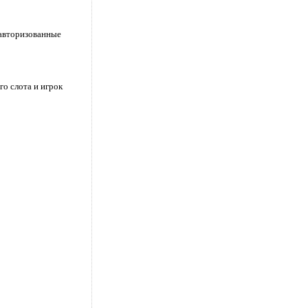
еавторизованные
о слота и игрок