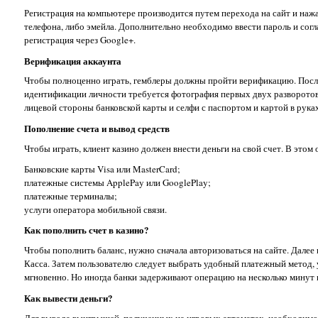
Регистрация на компьютере производится путем перехода на сайт и наж
телефона, либо эмейла. Дополнительно необходимо ввести пароль и согл
регистрация через Google+.
Верификация аккаунта
Чтобы полноценно играть, гемблеры должны пройти верификацию. Посл
идентификации личности требуется фотография первых двух разворотов
лицевой стороны банковской карты и селфи с паспортом и картой в руках
Пополнение счета и вывод средств
Чтобы играть, клиент казино должен внести деньги на свой счет. В этом
Банковские карты Visa или MasterCard;
платежные системы ApplePay или GooglePlay;
платежные терминалы;
услуги оператора мобильной связи.
Как пополнить счет в казино?
Чтобы пополнить баланс, нужно сначала авторизоваться на сайте. Дале
Касса. Затем пользователю следует выбрать удобный платежный метод, 
мгновенно. Но иногда банки задерживают операцию на несколько минут 
Как вывести деньги?
Для вывода выигрышей, полученных на игровых автоматах, необходимо а