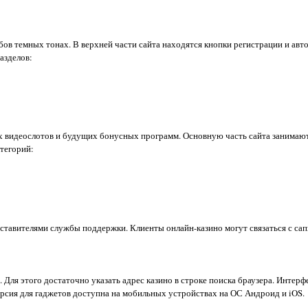
ов темных тонах. В верхней части сайта находятся кнопки регистрации и авто
азделов:
х видеослотов и будущих бонусных программ. Основную часть сайта занимают
атегорий:
дставителями службы поддержки. Клиенты онлайн-казино могут связаться с сап
 Для этого достаточно указать адрес казино в строке поиска браузера. Интер
ерсия для гаджетов доступна на мобильных устройствах на ОС Андроид и iOS.