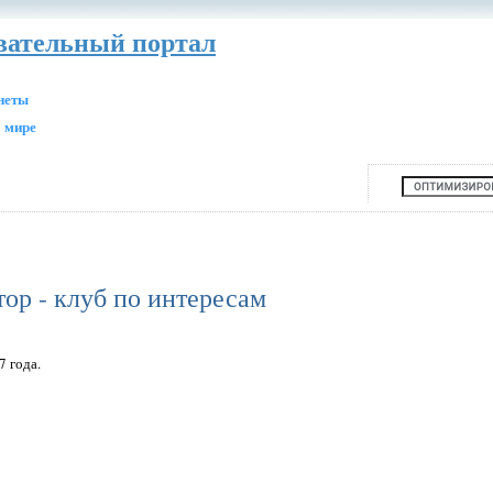
авательный портал
анеты
 мире
ор - клуб по интересам
7 года.