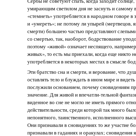
Сербы не советуют спать, когда заходит солнце,
умирающим светилом дня не заснуть и самому 
«стемнеть» употребляется в народном говоре в 
и «умереть»; не потому ли упырей (мертвецов,
смерти) большею частью представляют слепыми
со смертью, так, наоборот, бодрствование упод
поэтому «живой» означает неспящего, наприме
живых», то есть мы приехали, когда еще никто не
употребляется в некоторых местах в смысле бодр
Эти братство сна и смерти, и верование, что ду
оставлять тело и блуждать в ином мире и видеть 
послужили основанием, почему сновидениям п
значение. Для живой и впечатли-тельной фанта
виденное во сне не могло не иметь прямого отн
действительности, среди которой так много был
непонятного, таинственного, исполненного выс
Они признавали в сновидениях то же участие бо
признавали в гаданиях и оракулах; сновидения я