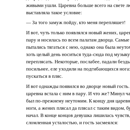
живыми ушли. Царевна больше всего на свете л
выставляла такое условие:
— За того замуж пойду, кто меня перепляшет!
И вот, чуть только появлялся новый жених, царе
пару и носилась по всем палатам дворца. Самы
пытались тягаться с нею, однако она была неуто
хоть целый день носиться туда-сюда под музыку,
переплясать. Некоторые, послабее, падали безды
посильнее, еле уходили на подгибающихся нога
пускаться в пляс.
И вот однажды появился во дворце новый гость.
царевна встала с ним в пару. И что же? Минул час
был по-прежнему неутомим. К концу дня царевн
ноги, а жених плясал да плясал с таким видом, б
начал. В конце концов девушка лишилась чувств,
сломленная усталостью, и гость засмеялся: