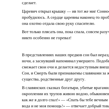
сделает.
Царевич открыл крышку — ив тот же миг Сонно
пробудилось. А сердце царевны наконец-то проб
она охотно отдала свою руку спасителю.
Вот только плясать она, пока спала, совсем разу
никто особенно не горевал!
В представлениях наших предков сон был нера
ночи, а заснувший напоминал умершего. Подобн
смежает свои очи и делается недоступным вне
Сон, и Смерть были признаваемы славянами за
существа, родственные друг другу.
В славянских сказках богатыри, убитые врагами
окроплении их трупов живою водою, обыкновен
как же я долго спал!» — «Спать бы тебе вечным 
вода и не моя помощь!» — отвечает добрый тов