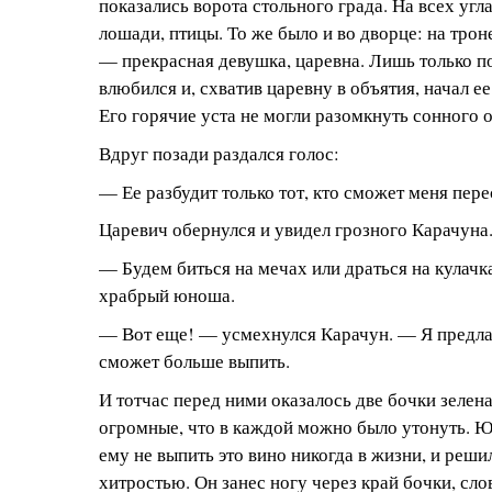
показались ворота стольного града. На всех угл
лошади, птицы. То же было и во дворце: на трон
— прекрасная девушка, царевна. Лишь только п
влюбился и, схватив царевну в объятия, начал е
Его горячие уста не могли разомкнуть сонного 
Вдруг позади раздался голос:
— Ее разбудит только тот, кто сможет меня пере
Царевич обернулся и увидел грозного Карачуна
— Будем биться на мечах или драться на кулач
храбрый юноша.
— Вот еще! — усмехнулся Карачун. — Я предлаг
сможет больше выпить.
И тотчас перед ними оказалось две бочки зелен
огромные, что в каждой можно было утонуть. 
ему не выпить это вино никогда в жизни, и решил
хитростью. Он занес ногу через край бочки, сло