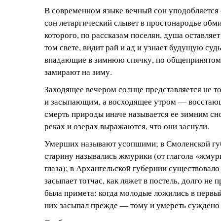
В современном языке вечный сон уподобляется 
сон летаргический слывет в простонародье обм
которого, по рассказам поселян, душа оставляет 
том свете, видит рай и ад и узнает будущую су
впадающие в зимнюю спячку, по общепринято
замирают на зиму.
Заходящее вечером солнце представляется не 
и засыпающим, а восходящее утром — восстающ
смерть природы иначе называется ее зимним сн
реках и озерах выражаются, что они заснули.
Умерших называют усопшими; в Смоленской гу
старину назывались жмурики (от глагола «жмур
глаза); в Архангельской губернии существовало
засыпает тотчас, как ляжет в постель, долго не 
была примета: когда молодые ложились в первый 
них засыпал прежде — тому и умереть суждено