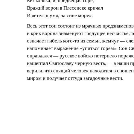
Без конька, и, предвещая горе,
Вражий ворон в Плесенске кричал
И летел, шумя, на сине море».
Весь этот сон состоит из мрачных предзнамено
и крик ворона знаменуют грядущее несчастье, т
означает гибель кого-то из семьи, жемчуг — сле
напоминает выражение «упиться горем». Сон С
оправдался — русское войско потерпело пораже
нашептал Святославу черную весть, — а наши п
верили, что спящий человек находится в сноше
миром и получает оттуда загадочные вести.