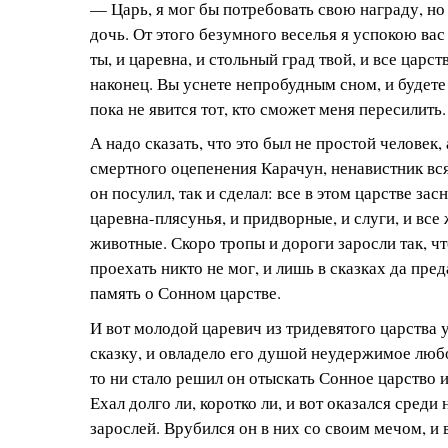
— Царь, я мог бы потребовать свою награду, но
дочь. От этого безумного веселья я успокою вас
ты, и царевна, и стольный град твой, и все царс
наконец. Вы уснете непробудным сном, и будете 
пока не явится тот, кто сможет меня пересилить.
А надо сказать, что это был не простой человек,
смертного оцепенения Карачун, ненавистник вся
он посулил, так и сделал: все в этом царстве зас
царевна-плясунья, и придворные, и слуги, и все 
животные. Скоро тропы и дороги заросли так, чт
проехать никто не мог, и лишь в сказках да пре
память о Сонном царстве.
И вот молодой царевич из тридевятого царства
сказку, и овладело его душой неудержимое люб
то ни стало решил он отыскать Сонное царство и
Ехал долго ли, коротко ли, и вот оказался сред
зарослей. Врубился он в них со своим мечом, и 