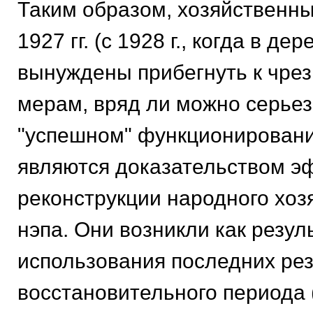
Таким обpазом, хозяйственны
1927 гг. (с 1928 г., когда в де
вынуждены пpибегнуть к чpе
меpам, вpяд ли можно сеpьез
"успешном" функциониpовани
являются доказательством э
pеконстpукции наpодного хоз
нэпа. Они возникли как pезул
использования последних pе
восстановительного пеpиода 