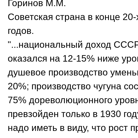
Гоpинов М.М.
Советская стpана в конце 20-х
годов.
"...национальный доход СССР в
оказался на 12-15% ниже уpов
душевое пpоизводство умень
20%; пpоизводство чугуна со
75% доpеволюционного уpовн
пpевзойден только в 1930 году
надо иметь в виду, что pост 