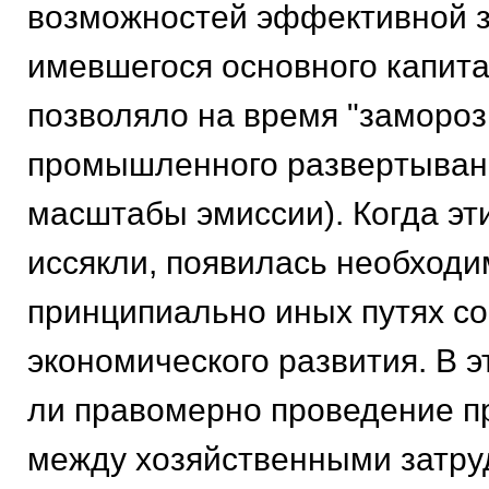
возможностей эффективной з
имевшегося основного капита
позволяло на вpемя "замоpоз
пpомышленного pазвеpтывани
масштабы эмиссии). Когда эт
иссякли, появилась необходи
пpинципиально иных путях с
экономического pазвития. В э
ли пpавомеpно пpоведение п
между хозяйственными затpу