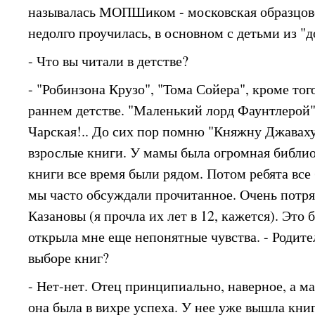
называлась МОПШиком - московская образцово
недолго проучилась, в основном с детьми из "д
- Что вы читали в детстве?
- "Робинзона Крузо", "Тома Сойера", кроме тог
раннем детстве. "Маленький лорд Фаунтлерой" 
Чарская!.. До сих пор помню "Княжну Джаваху
взрослые книги. У мамы была огромная библиот
книги все время были рядом. Потом ребята все
мы часто обсуждали прочитанное. Очень потр
Казановы (я прочла их лет в 12, кажется). Это 
открыла мне еще непонятные чувства. - Родите
выборе книг?
- Нет-нет. Отец принципиально, наверное, а мам
она была в вихре успеха. У нее уже вышла кн