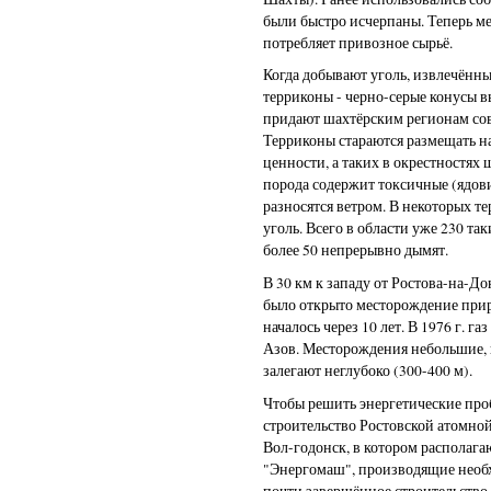
были быстро исчерпаны. Теперь м
потребляет привозное сырьё.
Когда добывают уголь, извлечённ
терриконы - черно-серые конусы в
придают шахтёрским регионам со
Терриконы стараются размещать н
ценности, а таких в окрестностях 
порода содержит токсичные (ядови
разносятся ветром. В некоторых т
уголь. Всего в области уже 230 та
более 50 непрерывно дымят.
В 30 км к западу от Ростова-на-До
было открыто месторождение прир
началось через 10 лет. В 1976 г. г
Азов. Месторождения небольшие, 
залегают неглубоко (300-400 м).
Чтобы решить энергетические проб
строительство Ростовской атомно
Вол-годонск, в котором располаг
"Энергомаш", производящие необ
почти завершённое строительство 