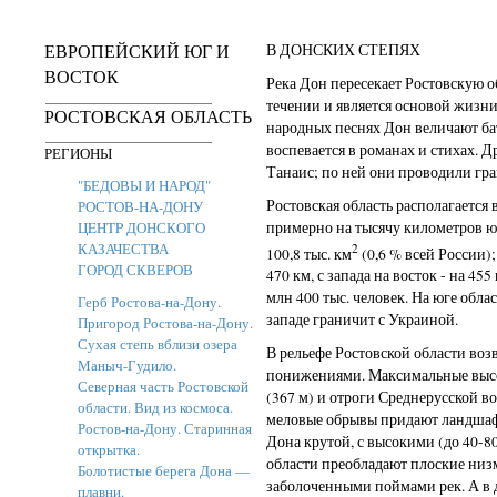
ЕВРОПЕЙСКИЙ ЮГ И
В ДОНСКИХ СТЕПЯХ
ВОСТОК
Река Дон пересекает Ростовскую о
течении и является основой жизн
РОСТОВСКАЯ ОБЛАСТЬ
народных песнях Дон величают б
воспевается в романах и стихах. 
РЕГИОНЫ
Танаис; по ней они проводили гр
"БЕДОВЫ И НАРОД"
Ростовская область располагается
РОСТОВ-НА-ДОНУ
примерно на тысячу километров ю
ЦEHTP ДОНСКОГО
КАЗАЧЕСТВА
2
100,8 тыс. км
(0,6 % всей России);
ГОРОД СКВЕРОВ
470 км, с запада на восток - на 45
млн 400 тыс. человек. На юге обла
Герб Ростова-на-Дону.
западе граничит с Украиной.
Пригород Ростова-на-Дону.
Сухая степь вблизи озера
В рельефе Ростовской области во
Маныч-Гудило.
понижениями. Максимальные высо
Северная часть Ростовской
(367 м) и отроги Среднерусской в
области. Вид из космоса.
меловые обрывы придают ландшаф
Ростов-на-Дону. Старинная
Дона крутой, с высокими (до 40-80
открытка.
области преобладают плоские ни
Болотистые берега Дона —
заболоченными поймами рек. А в
плавни.