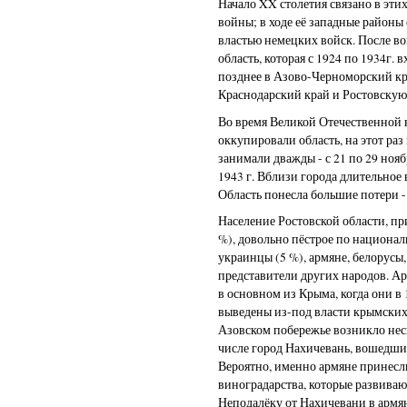
Начало XX столетия связано в эти
войны; в ходе её западные районы
властью немецких войск. После в
область, которая с 1924 по 1934г. 
позднее в Азово-Черноморский кра
Краснодарский край и Ростовскую 
Во время Великой Отечественной 
оккупировали область, на этот ра
занимали дважды - с 21 по 29 нояб
1943 г. Вблизи города длительное
Область понесла большие потери -
Население Ростовской области, п
%), довольно пёстрое по национал
украинцы (5 %), армяне, белорусы, 
представители других народов. А
в основном из Крыма, когда они в 
выведены из-под власти крымских 
Азовском побережье возникло нес
числе город Нахичевань, вошедший
Вероятно, именно армяне принес
виноградарства, которые развиваю
Неподалёку от Нахичевани в армян