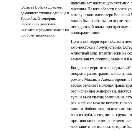
напоминает настоящую пустыню, 
Область Войска Донского -
массивы. На юге области протяну
административная единица в
которую занимает озеро Большой
Российской империи,
лиман был солёным, но после стро
населённая донскими
него донской воды стал пресным и
казаками и управлявшаяся по
водохранилище.
особому положению.
Почти вся территория области леж
юго-востоке в полупустыню. Естес
животный мир, практически не сох
земель занята полями, садами и п
Когда-то северные и западные рай
покрыты разнотравно-ковыльными 
романе Михаила Александровича 
весело зеленеет молодая трава, тр
бесчисленные жаворонки, пасутся
гуси и вьют гнёзда осевшие на лет
рек и сейчас можно встретить заро
вишни, бобовника, низкого минда
леса из дуба, ясеня, липы, груши, я
приазовских степях, естественные
лесозащитные полосы, которые был