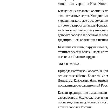
живописец-маринист Иван Конст
Быт донских казаков и облик их п
отличительные черты. Колоритны 
украшения, которые с возрождени
широко распространяться: фуражк
на брюках из цветного сукна), на
донских городов и посёлков и сег
традиционном облачении с шашко
Казацкие станицы, окружённые са
степных речек и балок. Рядом со с
несколько больших прудов.
ЭКОНОМИКА
Природа Ростовской области в цел
сельского хозяйства. Более 80 % 
Донскому. Казачество было относ
населения дореволюционной Росс
Казаки традиционно выращивали 
садоводством, бахчеводством и ж
производимые из донского виногра
других городах России.