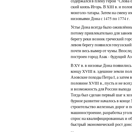
содержался в плену герой "Слова о
ский князь Игорь. В XIII в. и пол
монголо-татары. Затем на смену и
низовьями Дона с 1475 по 1774 г.
Устье Дона всегда было оживлённы
потому привлекательно для завоеван
берегу реки возник греческий гор
левом берегу появился генуэзский 
почти весь вымер от чумы. Впосл
построен город Азак - будущий Аз
В XV в. в низовье Дона появились 
концу XVIII в. здешние земли пол
Азовские походы Петра I, а затем
половине XVIII в., пусть и не все
и возможность для России выхода
Тогда был сделан первый шаг к хо
бурное развитие началось в конце 
строительство железных дорог и п
машиностроение, разработка уго
спрос на квалифицированных и об
быстрый экономический рост донс