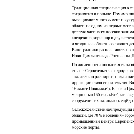
Традиционная специализация в се
сохраняется и поныне. Помимо пш
выращивают много ячменя и куку
область на одном из первых мест
десятую часть всех посевов заним
клещевина, кориандр и другие тех
и ягодников области составляет д
Виноградники располагаются по п
Ново-Цимлянская до Ростова-на-
По численности поголовья скота о
стране. Строительство гидроузлов
значительно расширить поля и па
ирригации стало строительство Во
"Нижнее Поволжье"). Канал и Ци
мощностью 160 тыс. кВт были введе
сооружение их начиналось ещё до
Сельскохозяйственная продукция п
области, где 70 % населения - гор
промышленные центры Европейской
морские порты.