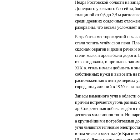
Недра Ростовской области на западе
Донецкого угольного бассейна, бо
толщиной от 0,6 до 2,5 м распола
среди древних осадочных отложен
разорваны, что весьма усложняет 
Разработка месторождений началась
стали топить углём свои печи. Пл
склонам оврагов и долин речек и о
степи мало, и дрова были дороги.
израсходованы, и пришлось заним
XIX в. уголь начали добывать в з
собственных нужд и вывозить на 
расположенная в центре первых у
город, получивший в 1920 г. назв
Запасы каменного угля в области 
причём встречается уголь разных с
др. Современная добыча ведётся с 
десятков миллионов тонн. Ни паро
а крупнейшими потребителями до
угля являются тепловые электрост
в том числе и местные (в Красном
Шахты). Ранее использовались со