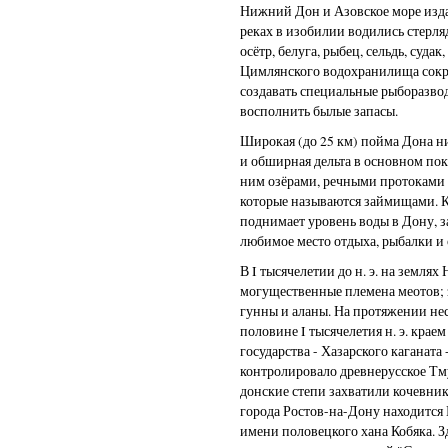
Нижний Дон и Азовское море изда
реках в изобилии водились стерляд
осётр, белуга, рыбец, сельдь, судак
Цимлянского водохранилища сокр
создавать специальные рыборазво
восполнить былые запасы.
Широкая (до 25 км) пойма Дона 
и обширная дельта в основном по
ним озёрами, речными протоками
которые называются займищами. К
поднимает уровень воды в Дону, 
любимое место отдыха, рыбалки и
В I тысячелетии до н. э. на земля
могущественные племена меотов; 
гунны и аланы. На протяжении не
половине I тысячелетия н. э. крае
государства - Хазарского каганата
контролировало древнерусское Тму
донские степи захватили кочевни
города Ростов-на-Дону находится
имени половецкого хана Кобяка. Зд