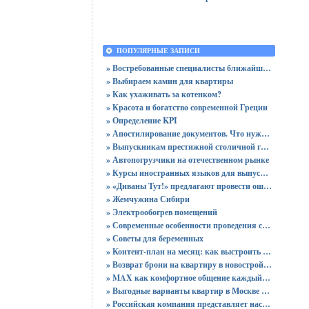
ПОПУЛЯРНЫЕ ЗАПИСИ
» Востребованные специалисты ближайшего будущего
» Выбираем камин для квартиры
» Как ухаживать за котенком?
» Красота и богатство современной Греции
» Определение KPI
» Апостилирование документов. Что нужно учитывать?
» Выпускникам престижной столичной гимназии вручены 64 аттестата
» Автопогрузчики на отечественном рынке
» Курсы иностранных языков для выпускников
» «Диваны Тут!» предлагают провести ошеломительную ночь!
» Жемчужина Сибири
» Электрообогрев помещений
» Современные особенности проведения сертификации
» Советы для беременных
» Контент-план на месяц: как выстроить стратегию публикаций без хаоса
» Возврат брони на квартиру в новостройке - пошаговая инструкция и советы юриста
» MAX как комфортное общение каждый день: звонки без ограничений и файлы до 4 ГБ
» Выгодные варианты квартир в Москве с доступными ценами для покупки без переплат
» Российская компания представляет настольный ПК