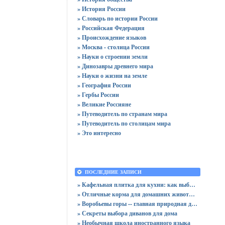
» История России
» Словарь по истории России
» Российская Федерация
» Происхождение языков
» Москва - столица России
» Науки о строении земли
» Динозавры древнего мира
» Науки о жизни на земле
» География России
» Гербы России
» Великие Россияне
» Путеводитель по странам мира
» Путеводитель по столицам мира
» Это интересно
ПОСЛЕДНИЕ ЗАПИСИ
» Кафельная плитка для кухни: как выбрать практичную отделку
» Отличные корма для домашних животных
» Воробьевы горы -- главная природная достопримечательность Москвы
» Секреты выбора диванов для дома
» Необычная школа иностранного языка