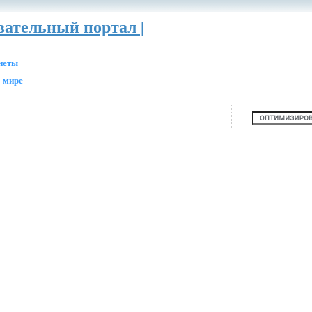
вательный портал |
анеты
 мире