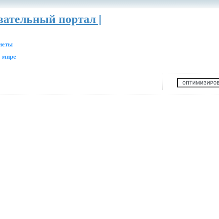
вательный портал |
анеты
 мире