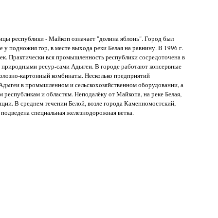
лицы республики - Майкоп означает "долина яблонь". Город был
е у подножия гор, в месте выхода реки Белая на равнину. В 1996 г.
овек. Практически вся промышленность республики сосредоточена в
 природными ресур-сами Адыгеи. В городе работают консервные
юлозно-картонный комбинаты. Несколько предприятий
дыгеи в промышленном и сельскохозяйственном оборудовании, а
 республикам и областям. Неподалёку от Майкопа, на реке Белая,
ции. В среднем течении Белой, возле города Каменномостский,
 подведена специальная железнодорожная ветка.