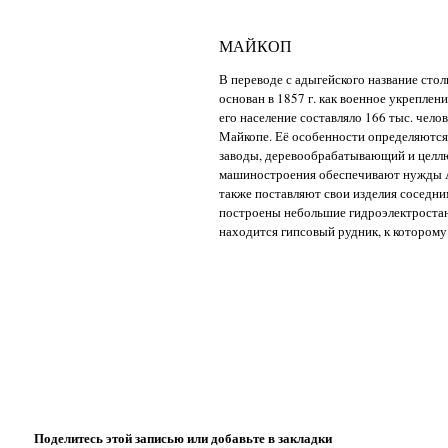
МАЙКОП
В переводе с адыгейского название сто
основан в 1857 г. как военное укреплени
его население составляло 166 тыс. чел
Майкопе. Её особенности определяются
заводы, деревообрабатывающий и целл
машиностроения обеспечивают нужды А
также поставляют свои изделия соседним
построены небольшие гидроэлектростан
находится гипсовый рудник, к которому
Поделитесь этой записью или добавьте в закладки