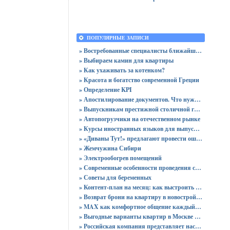
ПОПУЛЯРНЫЕ ЗАПИСИ
» Востребованные специалисты ближайшего будущего
» Выбираем камин для квартиры
» Как ухаживать за котенком?
» Красота и богатство современной Греции
» Определение KPI
» Апостилирование документов. Что нужно учитывать?
» Выпускникам престижной столичной гимназии вручены 64 аттестата
» Автопогрузчики на отечественном рынке
» Курсы иностранных языков для выпускников
» «Диваны Тут!» предлагают провести ошеломительную ночь!
» Жемчужина Сибири
» Электрообогрев помещений
» Современные особенности проведения сертификации
» Советы для беременных
» Контент-план на месяц: как выстроить стратегию публикаций без хаоса
» Возврат брони на квартиру в новостройке - пошаговая инструкция и советы юриста
» MAX как комфортное общение каждый день: звонки без ограничений и файлы до 4 ГБ
» Выгодные варианты квартир в Москве с доступными ценами для покупки без переплат
» Российская компания представляет настольный ПК