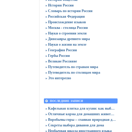
» История России
» Словарь по истории России
» Российская Федерация
» Происхождение языков
» Москва - столица России
» Науки о строении земли
» Динозавры древнего мира
» Науки о жизни на земле
» География России
» Гербы России
» Великие Россияне
» Путеводитель по странам мира
» Путеводитель по столицам мира
» Это интересно
ПОСЛЕДНИЕ ЗАПИСИ
» Кафельная плитка для кухни: как выбрать практичную отделку
» Отличные корма для домашних животных
» Воробьевы горы -- главная природная достопримечательность Москвы
» Секреты выбора диванов для дома
» Необычная школа иностранного языка