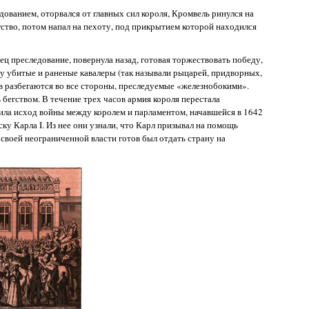
дованием, оторвался от главных сил короля, Кромвель ринулся на
гство, потом напал на пехоту, под прикрытием которой находился
ец преследование, повернула назад, готовая торжествовать победу,
ду убитые и раненые кавалеры (так называли рыцарей, придворных,
ов разбегаются во все стороны, преследуемые «железнобокими».
 бегством. В течение трех часов армия короля перестала
ила исход войны между королем и парламентом, начавшейся в 1642
ку Карла I. Из нее они узнали, что Карл призывал на помощь
 своей неограниченной власти готов был отдать страну на