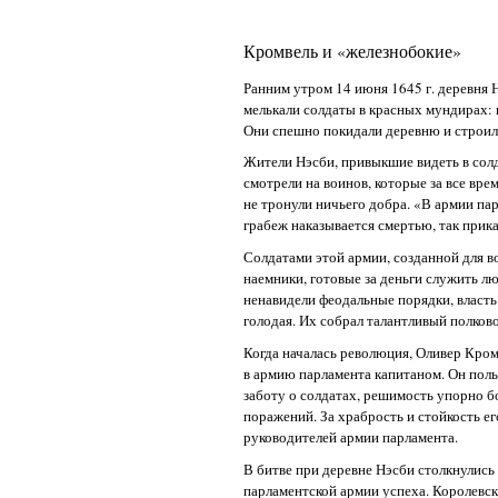
Кромвель и «железнобокие»
Ранним утром 14 июня 1645 г. деревня 
мелькали солдаты в красных мундирах:
Они спешно покидали деревню и строили
Жители Нэсби, привыкшие видеть в солд
смотрели на воинов, которые за все вре
не тронули ничьего добра. «В армии па
грабеж наказывается смертью, так прик
Солдатами этой армии, созданной для в
наемники, готовые за деньги служить л
ненавидели феодальные порядки, власть 
голодая. Их собрал талантливый полков
Когда началась революция, Оливер Кром
в армию парламента капитаном. Он поль
заботу о солдатах, решимость упорно б
поражений. За храбрость и стойкость ег
руководителей армии парламента.
В битве при деревне Нэсби столкнулись
парламентской армии успеха. Королевск