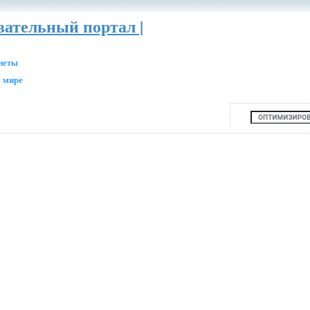
вательный портал |
анеты
 мире