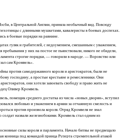
Нэсби, в Центральной Англии, приняла необычный вид. Повсюду
 пехотинцы с длинными мушкетами, кавалеристы в боевых доспехах.
сь в боевые порядки на равнине.
атах гуляк и грабителей, с недоумением, смешанным с уважением,
мя пребывания у них на постое не пьянствовали, никого не обидели,
рламента строгие порядки, — говорили в народе. — Воровство или
азал сам Кромвель».
ойны против самодержавного короля и аристократов, были не
юбому господину, а простые крестьяне и ремесленники. Они
аристократов, они хотели завоевать свободу и право жить не
одец Оливер Кромвель.
вель, помещик среднего достатка из числа «новых дворян», вступил
зовался любовью и уважением в армии за отчаянную смелость и
ороться против произвола короля. Отряд Кромвеля не знал
о солдат назвали железнобокими. Кромвель стал одним из
 основные силы короля и парламента. Начало битвы не предвещало
ая конница под командой принца Руперта стремительной атакой