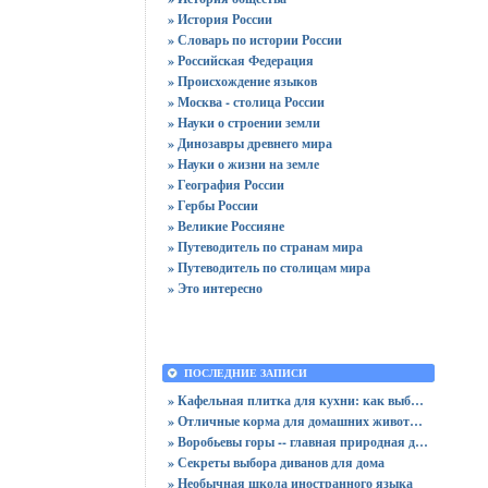
» История России
» Словарь по истории России
» Российская Федерация
» Происхождение языков
» Москва - столица России
» Науки о строении земли
» Динозавры древнего мира
» Науки о жизни на земле
» География России
» Гербы России
» Великие Россияне
» Путеводитель по странам мира
» Путеводитель по столицам мира
» Это интересно
ПОСЛЕДНИЕ ЗАПИСИ
» Кафельная плитка для кухни: как выбрать практичную отделку
» Отличные корма для домашних животных
» Воробьевы горы -- главная природная достопримечательность Москвы
» Секреты выбора диванов для дома
» Необычная школа иностранного языка