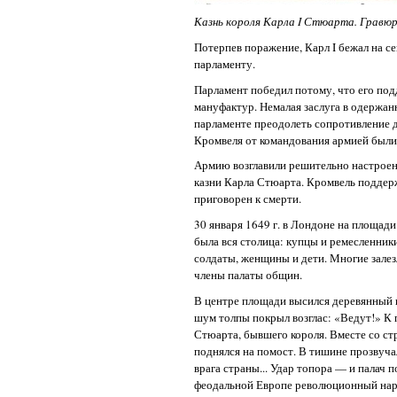
Казнь короля Карла I Стюарта. Гравюр
Потерпев поражение, Карл I бежал на се
парламенту.
Парламент победил потому, что его по
мануфактур. Немалая заслуга в одержа
парламенте преодолеть сопротивление 
Кромвеля от командования армией были 
Армию возглавили решительно настроен
казни Карла Стюарта. Кромвель поддерж
приговорен к смерти.
30 января 1649 г. в Лондоне на площад
была вся столица: купцы и ремесленники
солдаты, женщины и дети. Многие залез
члены палаты общин.
В центре площади высился деревянный 
шум толпы покрыл возглас: «Ведут!» К 
Стюарта, бывшего короля. Вместе со ст
поднялся на помост. В тишине прозвуча
врага страны... Удар топора — и палач 
феодальной Европе революционный нар