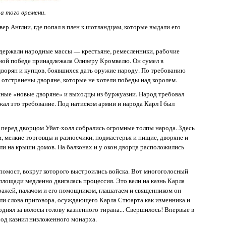
а того времени.
вер Англии, где попал в плен к шотландцам, которые выдали его
ддержали народные массы — крестьяне, ремесленники, рабочие
нной победе принадлежала Оливеру Кромвелю. Он сумел в
дворян и купцов, боявшихся дать оружие народу. По требованию
отстранены дворяне, которые не хотели победы над королем.
ные «новые дворяне» и выходцы из буржуазии. Народ требовал
ал это требование. Под натиском армии и народа Карл I был
и перед дворцом Уйат-холл собрались огромные толпы народа. Здесь
, мелкие торговцы и разносчики, подмастерья и нищие, дворяне и
ли на крыши домов. На балконах и у окон дворца расположились
помост, вокруг которого выстроились войска. Вот многоголосный
площади медленно двигалась процессия. Это вели на казнь Карла
ражей, палачом и его помощником, глашатаем и священником он
ли слова приговора, осуждающего Карла Стюарта как изменника и
поднял за волосы голову казненного тирана... Свершилось! Впервые в
од казнил низложенного монарха.