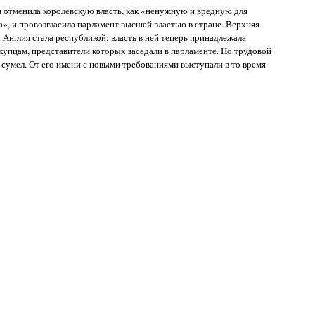
н отменила королевскую власть, как «ненужную и вредную для
а», и провозгласила парламент высшей властью в стране. Верхняя
. Англия стала республикой: власть в ней теперь принадлежала
купцам, представители которых заседали в парламенте. Но трудовой
 сумел. От его имени с новыми требованиями выступали в то время