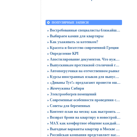
ПОПУЛЯРНЫЕ ЗАПИСИ
» Востребованные специалисты ближайшего будущего
» Выбираем камин для квартиры
» Как ухаживать за котенком?
» Красота и богатство современной Греции
» Определение KPI
» Апостилирование документов. Что нужно учитывать?
» Выпускникам престижной столичной гимназии вручены 64 аттестата
» Автопогрузчики на отечественном рынке
» Курсы иностранных языков для выпускников
» «Диваны Тут!» предлагают провести ошеломительную ночь!
» Жемчужина Сибири
» Электрообогрев помещений
» Современные особенности проведения сертификации
» Советы для беременных
» Контент-план на месяц: как выстроить стратегию публикаций без хаоса
» Возврат брони на квартиру в новостройке - пошаговая инструкция и советы юриста
» MAX как комфортное общение каждый день: звонки без ограничений и файлы до 4 ГБ
» Выгодные варианты квартир в Москве с доступными ценами для покупки без переплат
» Российская компания представляет настольный ПК