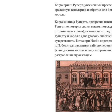
Когда принц Руперт, увлеченный пресле
вражескую кавалерию и обратил ее в бе
король.
Когда конница Руперта, прекратив након
Руперт не поверил своим глазам: повсю
сторонников короля), остатки их отряд
Руперту и королю едва удалось спастись
существовать. Битва при Нэсби определ
г. Победители захватили тайную перепис
французского короля и ради сохранения
разграбление чужеземцам.