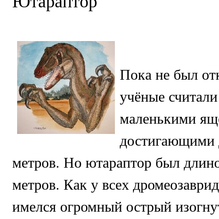
Ютараптор
Пока не был от
учёные считали
маленькими ящ
достигающими 
метров. Но ютараптор был длино
метров. Как у всех дромеозаврид
имелся огромный острый изогну