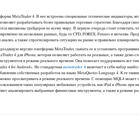
форма MetaTrader 4. В нее встроены специальные технические индикаторы, к
озволяет разрабатывать более правильные торговые стратегии. Благодаря свое
ся миллионы трейдеров по всему миру. В первую очередь стоит отметить, чт
временно на нескольких рынках, будь то CFD, FOREX, Futures и металлы. Пре
анализ, а также спрогнозировать ситуацию на рынке и правильно планировать
дходящую версию платформы MetaTrader, скачать ее и установить программн
aTrader 4 для iPhone, которая позволяет работать на реальных, а также демо-с
инструментов в режиме реального времени. Она помогает поддерживать все ти
metatrader 4
der 4 for Android». Но стандартная
включает в себя набор наибо
добавления собственных разработок на языке MetaQuotes Language 4. К ее гла
 можно просматривать в режиме реального времени. С помощью MQL4 может 
спользованием таких популярных мобильных устройств, как iPad и iPhone при н
оляет анализировать выбранные финансовые инструменты, а также в режиме ре