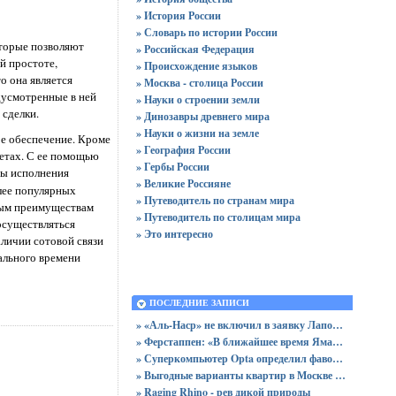
» История России
» Словарь по истории России
оторые позволяют
» Российская Федерация
й простоте,
» Происхождение языков
о она является
» Москва - столица России
дусмотренные в ней
» Науки о строении земли
 сделки.
» Динозавры древнего мира
» Науки о жизни на земле
ое обеспечение. Кроме
» География России
четах. С ее помощью
» Гербы России
пы исполнения
» Великие Россияне
лее популярных
» Путеводитель по странам мира
вным преимуществам
» Путеводитель по столицам мира
осуществляться
» Это интересно
аличии сотовой связи
ального времени
ПОСЛЕДНИЕ ЗАПИСИ
» «Аль-Наср» не включил в заявку Лапорта после срыва трансфера в «Атлетик»
» Ферстаппен: «В ближайшее время Ямаль получит «Золотой мяч»
» Суперкомпьютер Opta определил фаворитов Лиги чемпионов 2025/2026
» Выгодные варианты квартир в Москве с доступными ценами для покупки без переплат
» Raging Rhino - рев дикой природы