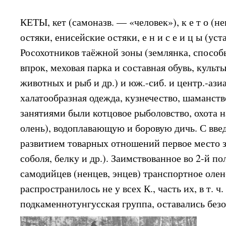
КЕТЫ, кет (самоназв. — «человек»), к е т о (н
остяки, енисейские остяки, е н и с е и ц ы (уст
Росохотников таёжной зоны (землянка, способ
впрок, меховая парка и составная обувь, куль
животных и рыб и др.) и юж.-сиб. и центр.-азиа
халатообразная одежда, кузнечество, шаманств
занятиями были котцовое рыболовство, охота н
олень), водоплавающую и боровую дичь. С введ
развитием товарных отношений первое место з
соболя, белку и др.). Заимствованное во 2-й по
самодийцев (ненцев, энцев) транспортное олен
распространилось не у всех К., часть их, в т. ч.
подкаменнотунгусская группа, оставались без