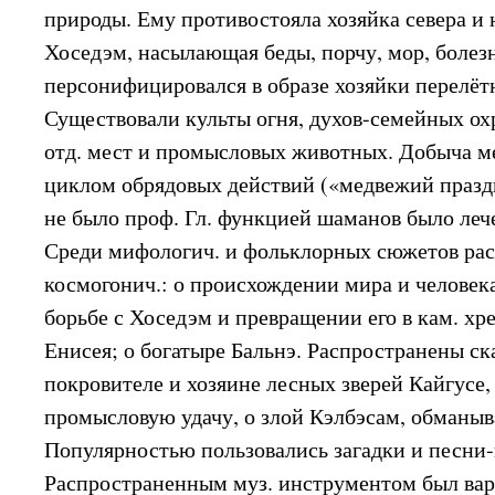
природы. Ему противостояла хозяйка севера и 
Хоседэм, насылающая беды, порчу, мор, болез
персонифицировался в образе хозяйки перелёт
Существовали культы огня, духов-семейных охр
отд. мест и промысловых животных. Добыча м
циклом обрядовых действий («медвежий празд
не было проф. Гл. функцией шаманов было леч
Среди мифологич. и фольклорных сюжетов ра
космогонич.: о происхождении мира и человека
борьбе с Хоседэм и превращении его в кам. хре
Енисея; о богатыре Бальнэ. Распространены ск
покровителе и хозяине лесных зверей Кайгусе
промысловую удачу, о злой Кэлбэсам, обманыв
Популярностью пользовались загадки и песни
Распространенным муз. инструментом был варг