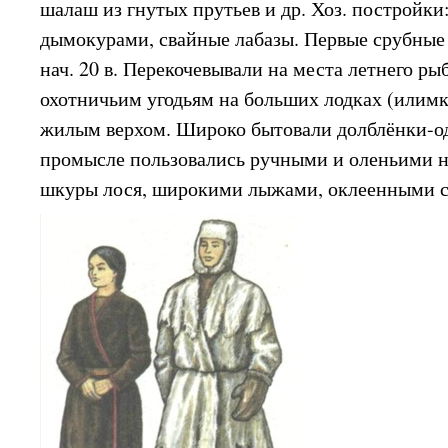
шалаш из гнутых прутьев и др. Хоз. постройки:
дымокурами, свайные лабазы. Первые срубные 
нач. 20 в. Перекочевывали на места летнего ры
охотничьим угодьям на больших лодках (илимк
жилым верхом. Широко бытовали долблёнки-о
промысле пользовались ручными и оленьими н
шкуры лося, широкими лыжами, оклеенными с