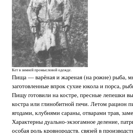
Кет в зимней промысловой одежде.
Пища — варёная и жареная (на рожне) рыба, м
заготовленные впрок сухие юкола и порса, рыб
Пищу готовили на костре, пресные лепешки вы
костра или глинобитной печи. Летом рацион п
ягодами, клубнями сараны, отварами трав, за
Характерны дуально-экзогамное деление, патр
особая роль кровнородств. связей в производст