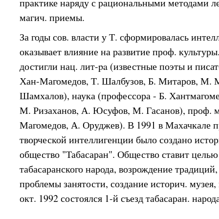
практике наряду с рациональными методами л
магич. приемы.
За годы сов. власти у Т. сформировалась инте
оказывает влияние на развитие проф. культуры.
достигли нац. лит-pa (известные поэты и писат
Хан-Магомедов, Т. Шалбузов, Б. Митаров, М. М
Шамхалов), наука (профессора - Б. Хантмагом
М. Ризаханов, А. Юсуфов, М. Гасанов), проф. 
Магомедов, А. Оруджев). В 1991 в Махачкале 
творческой интеллигенции было создано истор
общество "Табасаран". Общество ставит целью
табасаранского народа, возрождение традиций
проблемы занятости, создание историч. музея, п
окт. 1992 состоялся 1-й съезд табасаран. народа