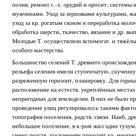
полив, ремонт с.-х. орудий и оросит, системы 
мужчинами. Уход за зерновыми культурами, жа
уход за кр. рогатым скоюм и переработка моло
обработка шерсти, ткачество, вязание и др. в
Молодые Т. осуществляли вспомогат. и тяжёлы
особого мастерства.
Большинство селений Т. древнего происхожден
рельефа селения имели ступенчатую, скученну
разреженную горизонт, планировку. Для горны
расположение на естеств. укреплённых местах 
непригодных для земледелия. В них не было пря
проведение улиц регулировалось такими факто
топография поселения, родств. связи. Наиб, д
небольшое поселение, в к-ром жил один тухум.
смену родств. поселениям приходят кр. многок