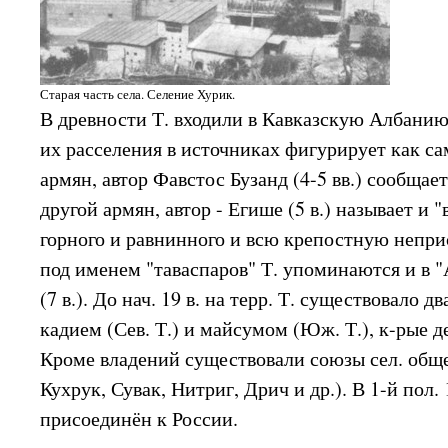
Старая часть села. Селение Хурик.
В древности Т. входили в Кавказскую Албанию,
их расселения в источниках фигурирует как са
армян, автор Фавстос Бузанд (4-5 вв.) сообщает
другой армян, автор - Егише (5 в.) называет и 
горного и равнинного и всю крепостную непри
под именем "таваспаров" Т. упоминаются и в 
(7 в.). До нач. 19 в. на терр. Т. существовало дв
кадием (Сев. Т.) и майсумом (Юж. Т.), к-рые д
Кроме владений существовали союзы сел. обще
Кухрук, Сувак, Нитриг, Дрич и др.). В 1-й пол.
присоединён к России.