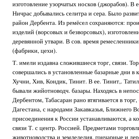
изготовление узорчатых носков (джорабов). В е
Ничрас добывались селитра и сера. Было разви
район Дербента. Из ремёсел сохраняются: прои
изделий (ворсовых и безворсовых), изготовлен
деревянной утвари. В сов. время ремесленники
(фабрики, цехи).
Т. имели издавна сложившиеся торг, связи. Тор
совершались в установленные базарные дни в к
Хучни, Хив, Кондик, Тинит. В ее. Тинит,. Тати
бывали жийотноводч. базары. Находясь в непос
Дербентом, Табасаран рано втягивается в торг, 
Дагестана, с народами Закавказья, Ближнего В
присоединения к России устанавливаются, а ко
связи Т. с центр. Россией. Предметами торгов
животноводства и земледелия, гончарные и дер