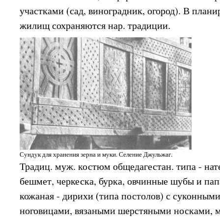
участками (сад, виноградник, огород). В плани
жилищ сохраняются нар. традиции.
Сундук для хранения зерна и муки. Селение Джульжаг.
Традиц. муж. костюм общедагестан. типа - нат
бешмет, черкеска, бурка, овчинные шубы и папа
кожаная - дирихи (типа постолов) с суконным
ноговицами, вязаными шерстяными носками, м