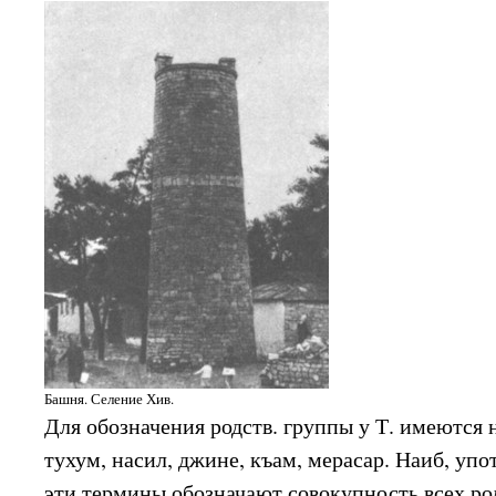
Башня. Селение Хив.
Для обозначения родств. группы у Т. имеются 
тухум, насил, джине, къам, мерасар. Наиб, упот
эти термины обозначают совокупность всех род