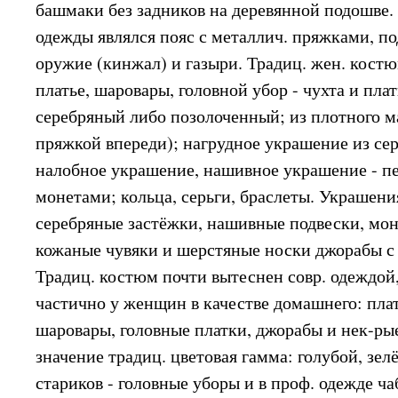
башмаки без задников на деревянной подошве
одежды являлся пояс с металлич. пряжками, п
оружие (кинжал) и газыри. Традиц. жен. костю
платье, шаровары, головной убор - чухта и пла
серебряный либо позолоченный; из плотного м
пряжкой впереди); нагрудное украшение из се
налобное украшение, нашивное украшение - п
монетами; кольца, серьги, браслеты. Украшен
серебряные застёжки, нашивные подвески, мон
кожаные чувяки и шерстяные носки джорабы с
Традиц. костюм почти вытеснен совр. одеждой
частично у женщин в качестве домашнего: пла
шаровары, головные платки, джорабы и нек-ры
значение традиц. цветовая гамма: голубой, зел
стариков - головные уборы и в проф. одежде чаб