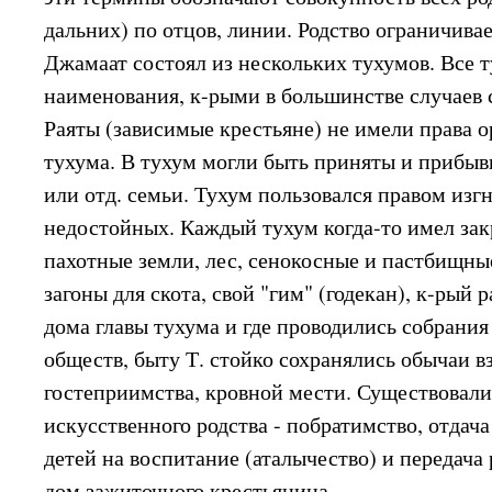
дальних) по отцов, линии. Родство ограничивае
Джамаат состоял из нескольких тухумов. Все 
наименования, к-рыми в большинстве случаев 
Раяты (зависимые крестьяне) не имели права о
тухума. В тухум могли быть приняты и прибыв
или отд. семьи. Тухум пользовался правом изг
недостойных. Каждый тухум когда-то имел зак
пахотные земли, лес, сенокосные и пастбищны
загоны для скота, свой "гим" (годекан), к-рый 
дома главы тухума и где проводились собрания
обществ, быту Т. стойко сохранялись обычаи 
гостеприимства, кровной мести. Существовал
искусственного родства - побратимство, отдача
детей на воспитание (аталычество) и передача
дом зажиточного крестьянина.