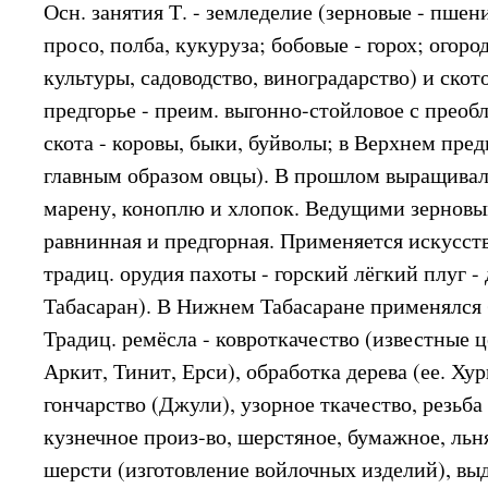
Осн. занятия Т. - земледелие (зерновые - пшен
просо, полба, кукуруза; бобовые - горох; огор
культуры, садоводство, виноградарство) и ско
предгорье - преим. выгонно-стойловое с преобл
скота - коровы, быки, буйволы; в Верхнем предг
главным образом овцы). В прошлом выращивали
марену, коноплю и хлопок. Ведущими зерновы
равнинная и предгорная. Применяется искусс
традиц. орудия пахоты - горский лёгкий плуг -
Табасаран). В Нижнем Табасаране применялся 
Традиц. ремёсла - ковроткачество (известные ц
Аркит, Тинит, Ерси), обработка дерева (ее. Ху
гончарство (Джули), узорное ткачество, резьба
кузнечное произ-во, шерстяное, бумажное, льн
шерсти (изготовление войлочных изделий), вы