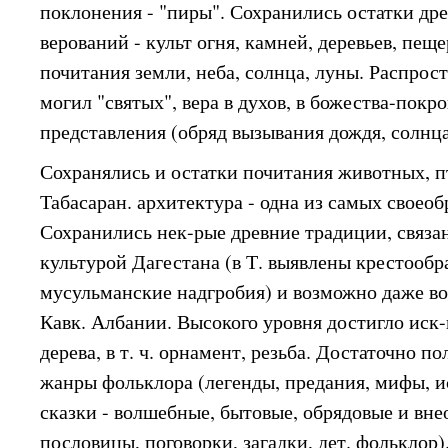
поклонения - "пиры". Сохранились остатки дре
верований - культ огня, камней, деревьев, пещ
почитания земли, неба, солнца, луны. Распрос
могил "святых", вера в духов, в божества-покро
представления (обряд вызывания дождя, солнца 
Сохранялись и остатки почитания животных, п
Табасаран. архитектура - одна из самых своеоб
Сохранились нек-рые древние традиции, связа
культурой Дагестана (в Т. выявлены крестооб
мусульманские надгробия) и возможно даже в
Кавк. Албании. Высокого уровня достигло иск-
дерева, в т. ч. орнамент, резьба. Достаточно п
жанры фольклора (легенды, предания, мифы, ис
сказки - волшебные, бытовые, обрядовые и вне
пословицы, поговорки, загадки, дет. фольклор)