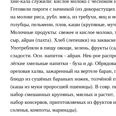
хин-кала служили: кислое молоко с чесноком 
Готовили пироги с начинкой (из дикорастущих т
на молоке риса, рубл. мяса, из требухи, яиц и 
голубцы, пельмени, плов, каши (крупяные, муч
Молочные продукты: свежее и кислое молоко, т
сыр, айран (пахта). Хлеб (лепешки) на закваск
Употребляли в пищу овощи, зелень, фрукты (са
сладости. Осн. напиток - айран. Нек-рое расп
лёгкие хмельные напитки - буза и др. Обрядов
ореховая халва, зажаренный на вертеле баран, 
блюдо из сушёных бараньих ножек, толчёной п
(каша из муки проросшей пшеницы). В совр. 
набор смешанных крупяных, мясных и растит,
набор консервов, приготовляемых из фруктов и
соленья, компоты, маринады).