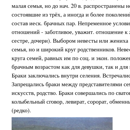
малая семья, но до нач. 20 в. распространены 
состоявшие из трёх, а иногда и более поколен
состав иеск. брачных пар. Непременное услов
отношений - заботливое, уважит. отношение к
сестре, дочери). Выбором невесты или жениха
семья, но и широкий круг родственников. Неве
круга семей, равных им по соц. и экон. поло
брачным возрастом как для девушки, так и для 
Браки заключались внутри селения. Встречали
Запрещались браки между представителями се
искусств, родство. Браки совершались по свато
колыбельный сговор, левират, сорорат, обменн
(редко).