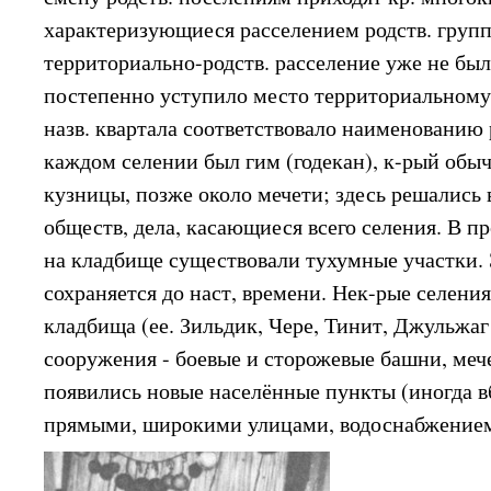
характеризующиеся расселением родств. групп.
территориально-родств. расселение уже не бы
постепенно уступило место территориальному
назв. квартала соответствовало наименованию 
каждом селении был гим (годекан), к-рый обыч
кузницы, позже около мечети; здесь решались 
обществ, дела, касающиеся всего селения. В п
на кладбище существовали тухумные участки.
сохраняется до наст, времени. Нек-рые селени
кладбища (ее. Зильдик, Чере, Тинит, Джульжаг 
сооружения - боевые и сторожевые башни, меч
появились новые населённые пункты (иногда вб
прямыми, широкими улицами, водоснабжением