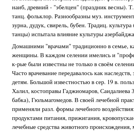
наиб, древний - "эбелцен" (праздник весны). Т.
танц. фольклор. Разнообразны муз. инструменты
зурна, дудук, свирель, бубен. Традиц. культура
танцы) испытала влияние культуры азербайджа
Домашними "врачами" традиционно в семье, к
женщины. В каждом селении имелись и "профе
к-рые были известны не только в своём селении
Часто врачевание передавалось как наследств, 
детям. Большой известностью в сер. 19 в. поль
Халил, костоправы Гаджиомаров, Саидалиева З
бабка), Гюльмагомедов. В своей лечебной прак
применяли разл. формы лечебного воздействия
продуктами питания, прижигания, кровопускан
лечебные средства животного происхождения, 