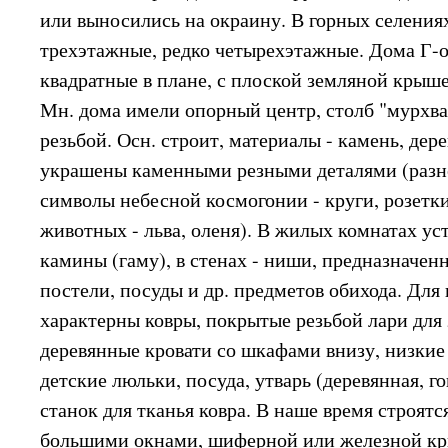
или выносились на окраину. В горных селения
трехэтажные, редко четырехэтажные. Дома Г-о
квадратные в плане, с плоской земляной крыше
Мн. дома имели опорный центр, столб "мурхва
резьбой. Осн. строит, материалы - камень, дер
украшены каменными резными деталями (разно
символы небесной космогонии - круги, розетки
животных - льва, оленя). В жилых комнатах у
камины (гаму), в стенах - ниши, предназначен
постели, посуды и др. предметов обихода. Для 
характерны ковры, покрытые резьбой лари для 
деревянные кровати со шкафами внизу, низкие 
детские люльки, посуда, утварь (деревянная, го
станок для тканья ковра. В наше время строят
большими окнами, шиферной или железной кр