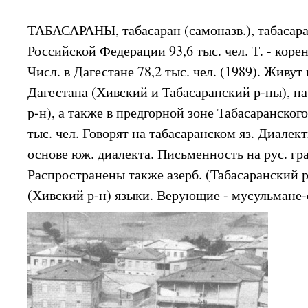
ТАБАСАРАНЫ, табасаран (самоназв.), табасар
Российской Федерации 93,6 тыс. чел. Т. - корен
Числ. в Дагестане 78,2 тыс. чел. (1989). Живут 
Дагестана (Хивский и Табасаранский р-ны), н
р-н), а также в предгорной зоне Табасаранского
тыс. чел. Говорят на табасаранском яз. Диалекты
основе юж. диалекта. Письменность на рус. гр
Распространены также азерб. (Табасаранский р
(Хивский р-н) языки. Верующие - мусульмане