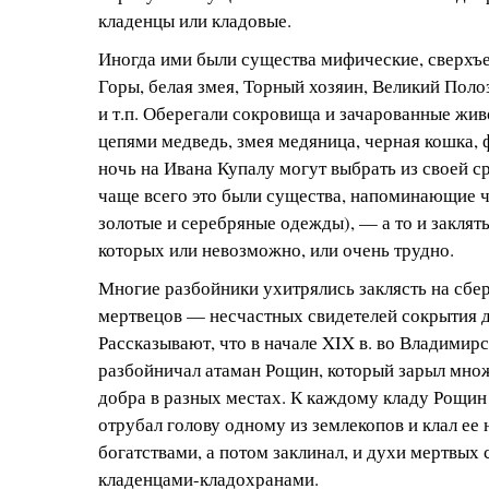
кладенцы или кладовые.
Иногда ими были существа мифические, сверхъе
Горы, белая змея, Торный хозяин, Великий Поло
и т.п. Оберегали сокровища и зачарованные жи
цепями медведь, змея медяница, черная кошка, 
ночь на Ивана Купалу могут выбрать из своей с
чаще всего это были существа, напоминающие ч
золотые и серебряные одежды), — а то и заклят
которых или невозможно, или очень трудно.
Многие разбойники ухитрялись заклясть на сбе
мертвецов — несчастных свидетелей сокрытия 
Рассказывают, что в начале XIX в. во Владимир
разбойничал атаман Рощин, который зарыл мно
добра в разных местах. К каждому кладу Рощин
отрубал голову одному из землекопов и клал ее
богатствами, а потом заклинал, и духи мертвых
кладенцами-кладохранами.