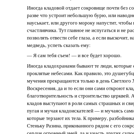
Иногда кладовой отдает сокровище почти без с
разве что устроит небольшую бурю, или наводн
науськает, или другого мороку напустит, чтобы
счастливчика. Тут главное не испугаться и не ра
позволять отвести себе глаза, а если выскочит, 
медведь, успеть сказать ему:
— Я сам тебя съем! — и все будет хорошо.
Иногда кладохранами бывают те люди, которые 
проклятые небесами. Как правило, это душегубц
мучения прекращаются только в день Светлого 
Воскресения, да и то если они сами откроют кла
благотворительность и строительство церквей. А
кладов выступают в роли самых страшных и сви
пугая и мучая кладоискателей — и мучаясь сам
которые терзают их тела. К примеру, разбойник
Стеньку Разина, прикованного рядом с его сокр
сердце огромный змей, да и участь других супо