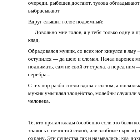
очереди, рыбешек достают, тулова обгладывают
выбрасывают.
Вдруг слышит голос подземный:
— Довольно мне голов, я у тебя только одну и п
клад.
Обрадовался мужик, со всех ног кинулся в яму 
оступился — да шею и сломал. Начал паренек м
поднимать, сам не свой от страха, а перед ним 
серебра...
С тех пор разбогатели вдова с сыном, а поскольк
мужик умышлял злодейство, молебны служили за
человека.
Те, кто прятал клады (особенно если это были к
знались с нечистой силой, или злобные скряги),
охрану. Эти существа так и назывались: кла-дох