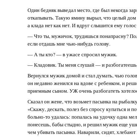
Один бедняк выведал место, где был некогда зары
откапывать. Такую ямину вырыл, что целый дом
а клада нет как нет. И вдруг слышится ему голос
— Что ты, мужичок, трудишься понапрасну? По
если отдашь мне чью-нибудь голову.
— А ты кто? — в ужасе спросил мужик.
— Кладовик. Ты меня слушай — и разбогатеешь
Вернулся мужик домой и стал думать, чью голов
он недавно женился на вдове с ребенком, и реш
приемным сыном. УЖ очень разбогатеть хотело
Сказал он жене, что возьмет пасынка на рыбалку
«Скажу, дескать, полез без спросу купаться и п
больно-то удалась: попалась на удочку одна ме
понесешь, бабы стыдно, и решил мужик еще уш
чем убивать пасынка. Наварили, сидят, хлебают 