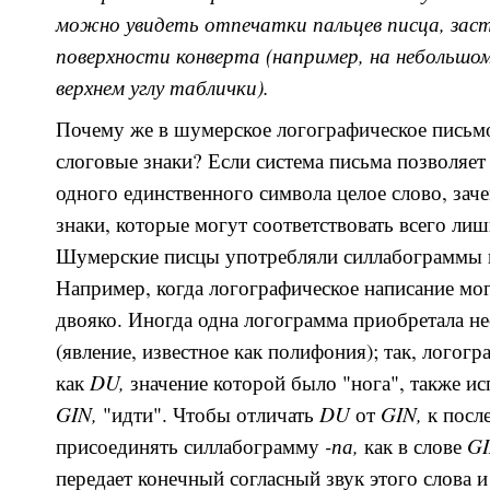
можно увидеть отпечатки пальцев писца, зас
поверхности конверта (например, на небольшо
верхнем углу таблички).
Почему же в шумерское логографическое письм
слоговые знаки? Если система письма позволяе
одного единственного символа целое слово, зач
знаки, которые могут соответствовать всего ли
Шумерские писцы употребляли силлабограммы в
Например, когда логографическое написание мо
двояко. Иногда одна логограмма приобретала не
(явление, известное как полифония); так, логог
DU,
как
значение которой было "нога", также ис
GIN,
DU
GIN,
"идти". Чтобы отличать
от
к посл
-па,
GI
присоединять силлабограмму
как в слове
передает конечный согласный звук этого слова и