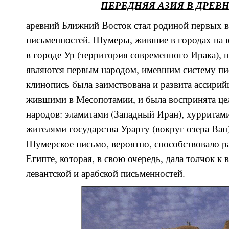
ПЕРЕДНЯЯ АЗИЯ В ДРЕВ
аревний Ближний Восток стал родиной первых в
письменностей. Шумеры, жившие в городах на ю
в городе Ур (территория современного Ирака), п
являются первым народом, имевшим систему п
клинопись была заимствована и развита ассирий
жившими в Месопотамии, и была воспринята ц
народов: эламитами (Западный Иран), хурритами
жителями государства Урарту (вокруг озера Ван)
Шумерское письмо, вероятно, способствовало р
Египте, которая, в свою очередь, дала толчок к
левантской и арабской письменностей.