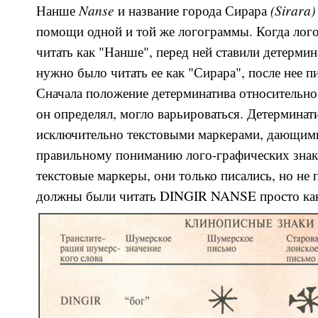
Nanse
(Sirara
Нанше
и название города Сирара
помощи одной и той же логограммы. Когда ло
читать как "Нанше", перед ней ставили детерми
нужно было читать ее как "Сирара", после нее п
Сначала положение детерминатива относительн
он определял, могло варьироваться. Детерминат
исключительно текстовыми маркерами, дающими
правильному пониманию лого-графических знаков
текстовые маркеры, они только писались, но не
должны были читать DINGIR NANSE просто ка