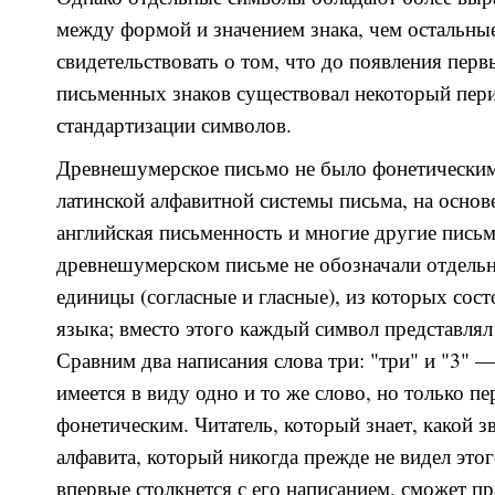
между формой и значением знака, чем остальные
свидетельствовать о том, что до появления пер
письменных знаков существовал некоторый пери
стандартизации символов.
Древнешумерское письмо не было фонетическим
латинской алфавитной системы письма, на осно
английская письменность и многие другие письм
древнешумерском письме не обозначали отдель
единицы (согласные и гласные), из которых сос
языка; вместо этого каждый символ представлял
Сравним два написания слова три: "три" и "3" 
имеется в виду одно и то же слово, но только пе
фонетическим. Читатель, который знает, какой з
алфавита, который никогда прежде не видел это
впервые столкнется с его написанием, сможет пр