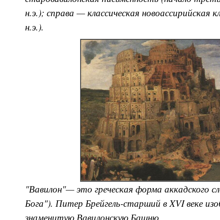
н.э.); справа — классическая новоассирийская к
н.э.).
"Вавилон"— это греческая форма аккадского сл
Бога"). Питер Брейгель-старший в XVI веке изо
знаменитую Вавилонскую Башню.