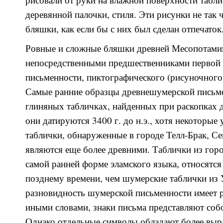
деревянной палочки, стиля. Эти рисунки не так
бляшки, как если бы с них был сделан отпечаток
Ровные и сложные бляшки древней Месопотами
непосредственными предшественниками первой 
письменности, пиктографического (рисуночного
Самые ранние образцы древнешумерской письме
глиняных табличках, найденных при раскопках д
они датируются 3400 г. до н.э., хотя некоторые
таблички, обнаруженные в городе Телл-Брак, С
являются еще более древними. Таблички из гор
самой ранней форме эламского языка, относятся 
позднему времени, чем шумерские таблички из
разновидность шумерской письменности имеет 
иными словами, знаки письма представляют соб
Однако отдельные символы обладают более вы