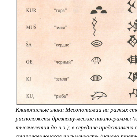
Клинописные знаки Месопотамии на разных ст
расположены древнешу-меские пиктограммы (к
тысячелетия до н.э.); в середине представлена
старовавилонская письменность (начало трет