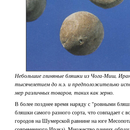
Небольшие глиняные бляшки из Чога-Миш, Ира
тысячелетием до н.э. и предположительно испо
мер различных товаров, таких как зерно.
В более позднее время наряду с "ровными бля
бляшки самого разного сорта, что совпадает с 
городов на Шумерской равнине на юге Месопот
современного Ирака). Множество ранних образ