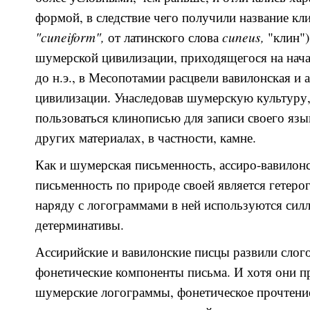
формой, в следствие чего получили название кли
"cuneiform",
cuneus,
от латинского слова
"клин")
шумерской цивилизации, приходящегося на нача
до н.э., в Месопотамии расцвели вавилонская и 
цивилизации. Унаследовав шумерскую культуру
пользоваться клинописью для записи своего язык
других материалах, в частности, камне.
Как и шумерская письменность, ассиро-вавилонс
письменность по природе своей является гетеро
наряду с логограммами в ней используются сил
детерминативы.
Ассирийские и вавилонские писцы развили слог
фонетические компоненты письма. И хотя они п
шумерские логограммы, фонетическое прочтение