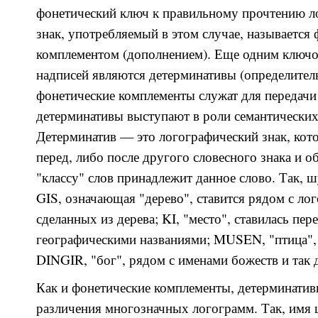
фонетический ключ к правильному прочтению 
знак, употребляемый в этом случае, называется
комплементом (дополнением). Еще одним ключо
надписей являются детерминативы (определитель
фонетические комплементы служат для передачи
детерминативы выступают в роли семантических 
Детерминатив — это логографический знак, кот
перед, либо после другого словесного знака и о
"классу" слов принадлежит данное слово. Так, 
GIS, означающая "дерево", ставится рядом с ло
сделанных из дерева; KI, "место", ставилась пер
географическими названиями; MUSEN, "птица", 
DINGIR, "бог", рядом с именами божеств и так д
Как и фонетические комплементы, детерминати
различения многозначных логограмм. Так, имя