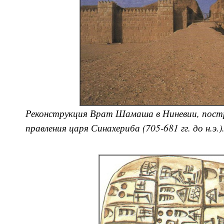
Реконструкция Врат Шамаша в Ниневии, постр
правления царя Синахериба (705-681 гг. до н.э.)