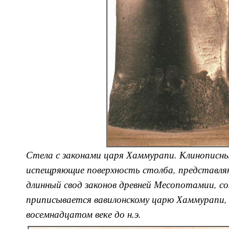
Стела с законами царя Хаммурапи. Клинописны
испещряющие поверхность столба, представл
длинный свод законов древней Месопотамии, с
приписывается вавилонскому царю Хаммурапи,
восемнадцатом веке до н.э.